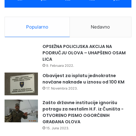
i
z
U
z
Popularno
Nedavno
v
i
l
OPSEŽNA POLICIJSKA AKCIJA NA
a
PODRUČJU OLOVA – UHAPŠENO OSAM
LICA
9. Februara 2022.
Obavijest za isplatu jednokratne
novčane naknade u iznosu od 100 KM
17. Novembra 2023.
Zašto državne institucije ignorišu
potragu za nestalim H.F. iz Čuništa -
OTVORENO PISMO OGORČENIH
GRAĐANA OLOVA
15. Juna 2023.