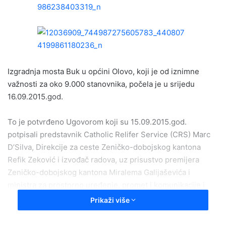
a
n
e
m
a
i
Izgradnja mosta Buk u općini Olovo, koji je od iznimne
l
važnosti za oko 9.000 stanovnika, počela je u srijedu
16.09.2015.god.
To je potvrđeno Ugovorom koji su 15.09.2015.god.
potpisali predstavnik Catholic Relifer Service (CRS) Marc
D’Silva, Direkcije za ceste Zeničko-dobojskog kantona
Refik Zeković i izvođač radova, uz prisustvo premijera
Zeničko-dobojskog kantona Miralema Galijaševića i
ministra za prostorno uređenje, promet i komunikacije i
zaštitu okoline ZDK-a Gorana Bulajića.
Prikaži više
D’Silva je podsjetio i na raniju saradnju s tim kantonom,