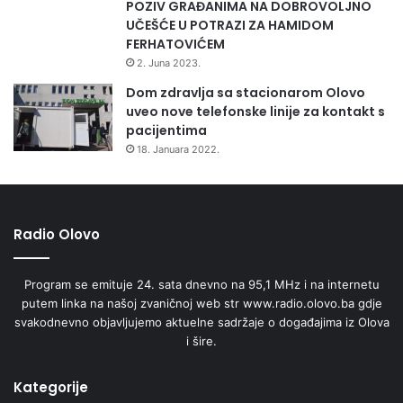
POZIV GRAĐANIMA NA DOBROVOLJNO
UČEŠĆE U POTRAZI ZA HAMIDOM
FERHATOVIĆEM
2. Juna 2023.
Dom zdravlja sa stacionarom Olovo
uveo nove telefonske linije za kontakt s
pacijentima
18. Januara 2022.
Radio Olovo
Program se emituje 24. sata dnevno na 95,1 MHz i na internetu
putem linka na našoj zvaničnoj web str www.radio.olovo.ba gdje
svakodnevno objavljujemo aktuelne sadržaje o događajima iz Olova
i šire.
Kategorije