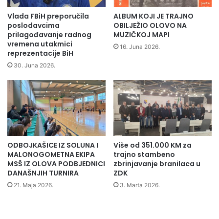
u
p
o
Vlada FBiH preporučila
ALBUM KOJI JE TRAJNO
s
Sada, kaže, bit će urađena glavna poveznica na relaciji
poslodavcima
OBILJEŽIO OLOVO NA
j
prilagođavanje radnog
MUZIČKOJ MAPI
Olova i Zavidovića.
vremena utakmici
e
16. Juna 2026.
reprezentacije BiH
t
Planirano je da most Buk bude završen do kraja godine.
i
30. Juna 2026.
Saobraćaj na ovoj putnoj komunikaciji nije obustavljan jer
b
je pored novog mosta koji se gradi obezbijeđen
o
r
alternativni prelaz.
a
v
Izvor; Fena,Dnevni avaz,Radio Olovo
i
l
ODBOJKAŠICE IZ SOLUNA I
Više od 351.000 KM za
a
MALONOGOMETNA EKIPA
trajno stambeno
d
MSŠ IZ OLOVA PODBJEDNICI
zbrinjavanje branilaca u
e
DANAŠNJIH TURNIRA
ZDK
l
21. Maja 2026.
3. Marta 2026.
e
g
a
c