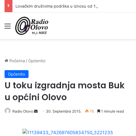
Lovačkim društvima podrška u iznosu od 138.000 KM
Meni
Početna
/
Općenito
Općenito
U toku izgradnja mosta Buk
u općini Olovo
Radio Olovo
S
30. Septembra 2015.
76
1 minute read
e
n
d