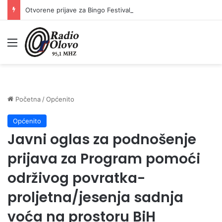
Otvorene prijave za Bingo Festival Fits: Odaberite outfit s omiljenim influencerom i zablistajte na Crvenom tepihu Sarajevo Film Festivala
Meni
Početna
/
Općenito
Općenito
Javni oglas za podnošenje
prijava za Program pomoći
održivog povratka-
proljetna/jesenja sadnja
voća na prostoru BiH