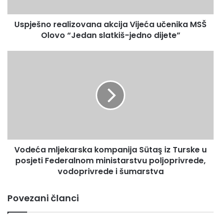
o
r
Uspješno realizovana akcija Vijeća učenika MSŠ
e
Olovo “Jedan slatkiš-jedno dijete”
a
l
i
V
z
o
o
d
v
e
a
ć
n
a
a
m
a
l
k
j
c
Vodeća mljekarska kompanija Sütaş iz Turske u
e
i
posjeti Federalnom ministarstvu poljoprivrede,
k
j
a
vodoprivrede i šumarstva
a
r
V
s
Povezani članci
i
k
j
a
e