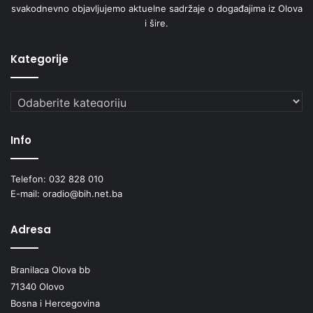
svakodnevno objavljujemo aktuelne sadržaje o događajima iz Olova
v
i šire.
a
Kategorije
Kategorije
Info
Telefon: 032 828 010
E-mail: oradio@bih.net.ba
Adresa
Branilaca Olova bb
71340 Olovo
Bosna i Hercegovina