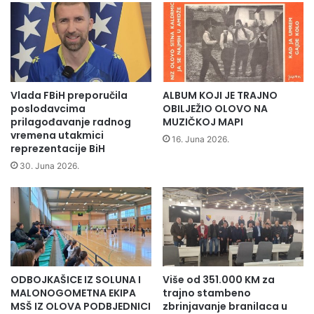
k
ć
o
a
m
u
p
č
a
e
n
n
i
Vlada FBiH preporučila
ALBUM KOJI JE TRAJNO
i
j
poslodavcima
OBILJEŽIO OLOVO NA
k
a
prilagođavanje radnog
MUZIČKOJ MAPI
a
S
vremena utakmici
16. Juna 2026.
M
reprezentacije BiH
ü
S
t
30. Juna 2026.
Š
a
O
ş
l
i
o
z
v
T
o
u
“
r
ODBOJKAŠICE IZ SOLUNA I
Više od 351.000 KM za
J
s
MALONOGOMETNA EKIPA
trajno stambeno
e
k
MSŠ IZ OLOVA PODBJEDNICI
zbrinjavanje branilaca u
d
e