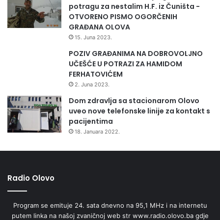
e
potragu za nestalim H.F. iz Čuništa -
,
OTVORENO PISMO OGORČENIH
v
GRAĐANA OLOVA
o
15. Juna 2023.
d
o
POZIV GRAĐANIMA NA DOBROVOLJNO
p
UČEŠĆE U POTRAZI ZA HAMIDOM
r
FERHATOVIĆEM
i
2. Juna 2023.
v
Dom zdravlja sa stacionarom Olovo
r
uveo nove telefonske linije za kontakt s
e
pacijentima
d
18. Januara 2022.
e
i
š
u
m
Radio Olovo
a
r
Program se emituje 24. sata dnevno na 95,1 MHz i na internetu
s
putem linka na našoj zvaničnoj web str www.radio.olovo.ba gdje
t