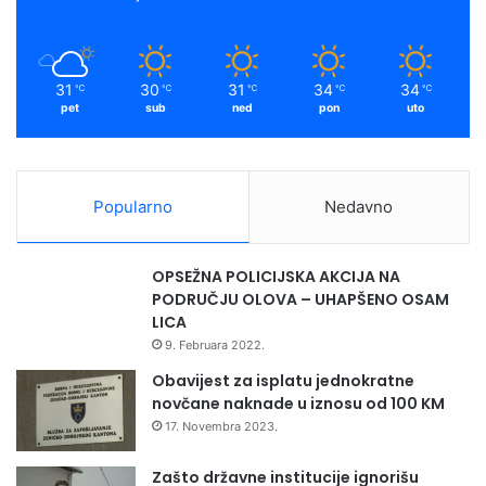
”
i
k
a
s
t
m
a
31
30
31
34
34
℃
℃
℃
℃
℃
r
pet
sub
ned
pon
uto
s
t
v
u
Popularno
Nedavno
p
o
l
OPSEŽNA POLICIJSKA AKCIJA NA
j
PODRUČJU OLOVA – UHAPŠENO OSAM
o
LICA
p
9. Februara 2022.
r
i
Obavijest za isplatu jednokratne
v
novčane naknade u iznosu od 100 KM
r
17. Novembra 2023.
e
d
Zašto državne institucije ignorišu