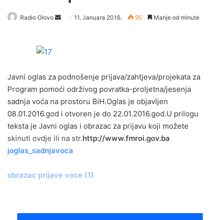
Radio Olovo
S
11. Januara 2016.
95
Manje od minute
e
n
d
a
Javni oglas za podnošenje prijava/zahtjeva/projekata za
n
e
Program pomoći održivog povratka-proljetna/jesenja
m
sadnja voća na prostoru BiH.Oglas je objavljen
a
08.01.2016.god i otvoren je do 22.01.2016.god.U prilogu
i
teksta je Javni oglas i obrazac za prijavu koji možete
l
skinuti ovdje ili na str.
http://www.fmroi.gov.ba
joglas_sadnjavoca
obrazac prijave voce (1)