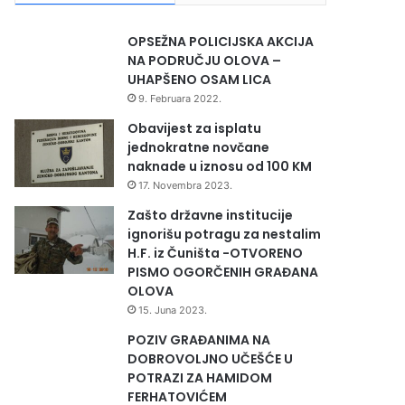
OPSEŽNA POLICIJSKA AKCIJA
NA PODRUČJU OLOVA –
UHAPŠENO OSAM LICA
9. Februara 2022.
Obavijest za isplatu
jednokratne novčane
naknade u iznosu od 100 KM
17. Novembra 2023.
Zašto državne institucije
ignorišu potragu za nestalim
H.F. iz Čuništa -OTVORENO
PISMO OGORČENIH GRAĐANA
OLOVA
15. Juna 2023.
POZIV GRAĐANIMA NA
DOBROVOLJNO UČEŠĆE U
POTRAZI ZA HAMIDOM
FERHATOVIĆEM