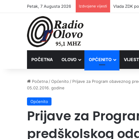
Petak, 7 Augusta 2026
Izdvojene vijesti
POČETNA
OLOVO
OPĆENITO
VIJEST
Početna
/
Općenito
/
Prijave za Program obaveznog pre
05.02.2016. godine
Općenito
Prijave za Prog
predškolskog odg