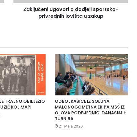
n
Zaključeni ugovori o dodjeli sportsko-
i
privrednih lovišta u zakup
u
g
o
v
o
r
i
o
d
o
d
j
e
l
JE TRAJNO OBILJEŽIO
ODBOJKAŠICE IZ SOLUNA I
i
UZIČKOJ MAPI
MALONOGOMETNA EKIPA MSŠ IZ
s
OLOVA PODBJEDNICI DANAŠNJIH
.
TURNIRA
p
o
21. Maja 2026.
r