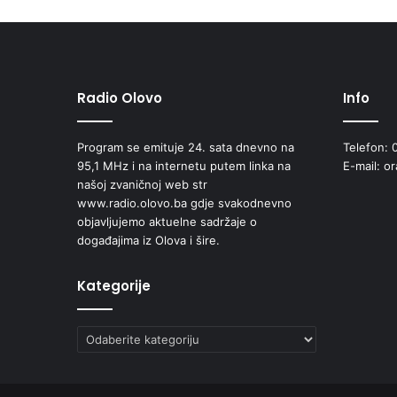
n
t
o
n
a
p
Radio Olovo
Info
r
e
Program se emituje 24. sata dnevno na
Telefon: 
g
95,1 MHz i na internetu putem linka na
E-mail: o
l
našoj zvaničnoj web str
e
www.radio.olovo.ba gdje svakodnevno
d
objavljujemo aktuelne sadržaje o
a
događajima iz Olova i šire.
n
o
1
Kategorije
2
5
Kategorije
u
g
o
s