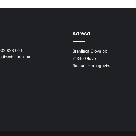
t
s
k
o
-
p
Adresa
r
i
032 828 010
Branilaca Olova bb
v
radio@bih.net.ba
r
71340 Olovo
e
Bosna i Hercegovina
d
n
i
h
l
o
v
i
š
t
a