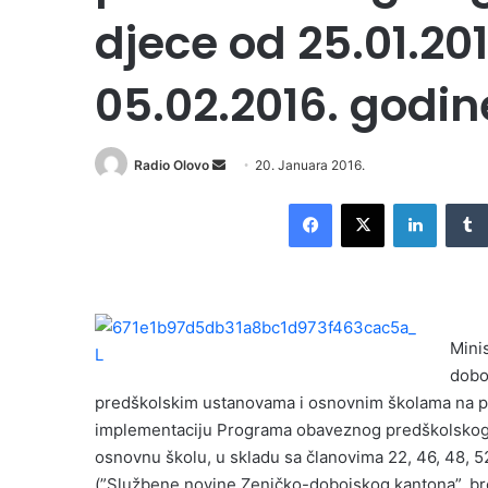
djece od 25.01.20
05.02.2016. godin
Radio Olovo
S
20. Januara 2016.
e
Facebook
X
LinkedIn
n
d
a
n
e
Mini
m
dobo
a
i
predškolskim ustanovama i osnovnim školama na p
l
implementaciju Programa obaveznog predškolskog o
osnovnu školu, u skladu sa članovima 22, 46, 48, 5
(”Službene novine Zeničko-dobojskog kantona”, broj