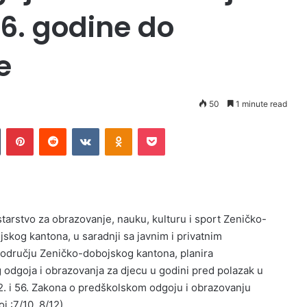
16. godine do
e
50
1 minute read
Tumblr
Pinterest
Reddit
VKontakte
Odnoklassniki
Pocket
starstvo za obrazovanje, nauku, kulturu i sport Zeničko-
jskog kantona, u saradnji sa javnim i privatnim
odručju Zeničko-dobojskog kantona, planira
dgoja i obrazovanja za djecu u godini pred polazak u
2. i 56. Zakona o predškolskom odgoju i obrazovanju
 :7/10, 8/12).