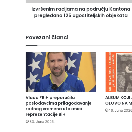
m
Izvršenim racijama na području Kantona
r
pregledano 125 ugostiteljskih objekata
a
c
i
j
Povezani članci
a
m
a
n
a
p
o
d
r
u
Vlada FBiH preporučila
ALBUM KOJI 
č
poslodavcima prilagođavanje
OLOVO NA M
j
radnog vremena utakmici
16. Juna 2026
reprezentacije BiH
u
K
30. Juna 2026.
a