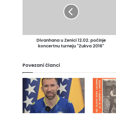
v
a
n
h
a
n
a
Divanhana u Zenici 12.02. počinje
u
koncertnu turneju "Zukva 2016"
Z
e
n
i
Povezani članci
c
i
1
2
.
0
2
.
p