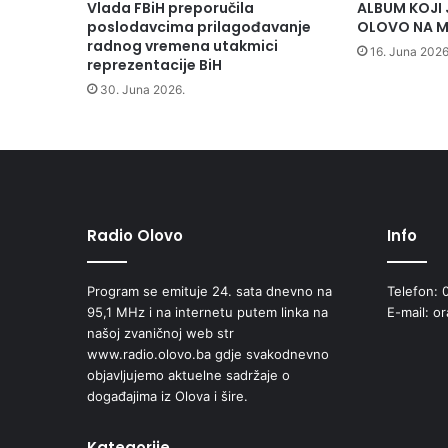
o
Vlada FBiH preporučila
ALBUM KOJI 
č
poslodavcima prilagođavanje
OLOVO NA M
i
radnog vremena utakmici
16. Juna 2026
reprezentacije BiH
n
j
30. Juna 2026.
e
k
o
n
c
e
r
Radio Olovo
Info
t
n
Program se emituje 24. sata dnevno na
Telefon: 
u
95,1 MHz i na internetu putem linka na
E-mail: o
t
našoj zvaničnoj web str
u
www.radio.olovo.ba gdje svakodnevno
r
objavljujemo aktuelne sadržaje o
n
događajima iz Olova i šire.
e
j
u
Kategorije