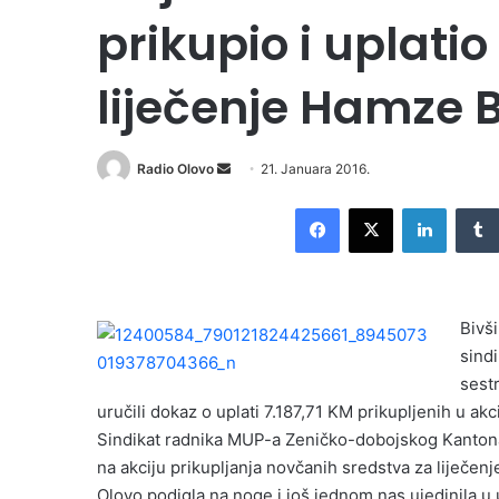
prikupio i uplatio
liječenje Hamze 
Radio Olovo
S
21. Januara 2016.
e
Facebook
X
LinkedIn
n
d
a
n
Bivš
e
sind
m
sest
a
i
uručili dokaz o uplati 7.187,71 KM prikupljenih u akc
l
Sindikat radnika MUP-a Zeničko-dobojskog Kantona
na akciju prikupljanja novčanih sredstva za liječe
Olovo podigla na noge i još jednom nas ujedinila u 