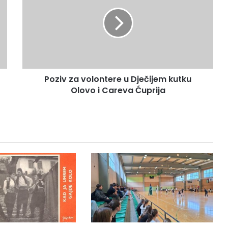
z
i
v
z
a
v
o
Poziv za volontere u Dječijem kutku
l
Olovo i Careva Ćuprija
o
n
t
e
r
e
u
D
j
e
č
i
j