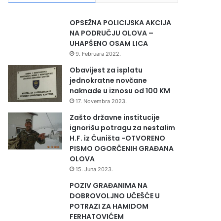
OPSEŽNA POLICIJSKA AKCIJA
NA PODRUČJU OLOVA –
UHAPŠENO OSAM LICA
9. Februara 2022.
Obavijest za isplatu
jednokratne novčane
naknade u iznosu od 100 KM
17. Novembra 2023.
Zašto državne institucije
ignorišu potragu za nestalim
H.F. iz Čuništa -OTVORENO
PISMO OGORČENIH GRAĐANA
OLOVA
15. Juna 2023.
POZIV GRAĐANIMA NA
DOBROVOLJNO UČEŠĆE U
POTRAZI ZA HAMIDOM
FERHATOVIĆEM