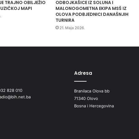
e
JE TRAJNO OBILJEŽIO
ODBOJKAŠICE IZ SOLUNA I
m
UZIČKOJ MAPI
MALONOGOMETNA EKIPA MSŠ IZ
k
OLOVA PODBJEDNICI DANAŠNJIH
.
TURNIRA
u
t
21. Maja 2026.
k
u
O
l
o
v
o
Adresa
i
C
032 828 010
Branilaca Olova bb
a
radio@bih.net.ba
r
71340 Olovo
e
Bosna i Hercegovina
v
a
Ć
u
p