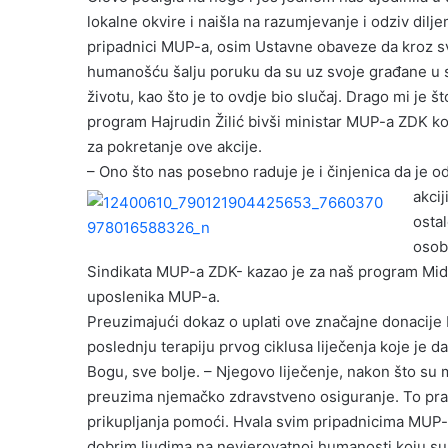
lokalne okvire i naišla na razumjevanje i odziv dilj
pripadnici MUP-a, osim Ustavne obaveze da kroz sv
humanošću šalju poruku da su uz svoje građane u s
životu, kao što je to ovdje bio slučaj. Drago mi je
program Hajrudin Žilić bivši ministar MUP-a ZDK ko
za pokretanje ove akcije.
– Ono što nas posebno raduje je i činjenica da je 
akcij
osta
osob
Sindikata MUP-a ZDK- kazao je za naš program Mid
uposlenika MUP-a.
Preuzimajući dokaz o uplati ove značajne donacije 
poslednju terapiju prvog ciklusa liječenja koje je d
Bogu, sve bolje. – Njegovo liječenje, nakon što su mo
preuzima njemačko zdravstveno osiguranje. To pra
prikupljanja pomoći. Hvala svim pripadnicima MUP-
dobrim ljudima na nevjerovatnoj humanosti koju su 