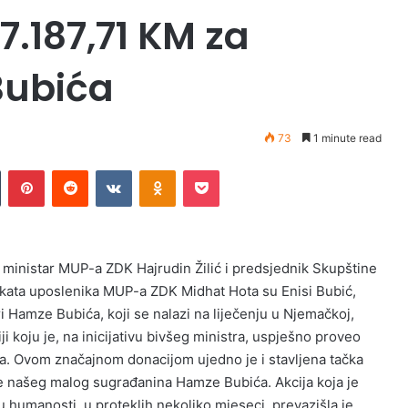
 7.187,71 KM za
Bubića
73
1 minute read
Tumblr
Pinterest
Reddit
VKontakte
Odnoklassniki
Pocket
i ministar MUP-a ZDK Hajrudin Žilić i predsjednik Skupštine
ikata uposlenika MUP-a ZDK Midhat Hota su Enisi Bubić,
ri Hamze Bubića, koji se nalazi na liječenju u Njemačkoj,
iji koju je, na inicijativu bivšeg ministra, uspješno proveo
. Ovom značajnom donacijom ujedno je i stavljena tačka
nje našeg malog sugrađanina Hamze Bubića. Akcija koja je
u humanosti, u proteklih nekoliko mjeseci, prevazišla je