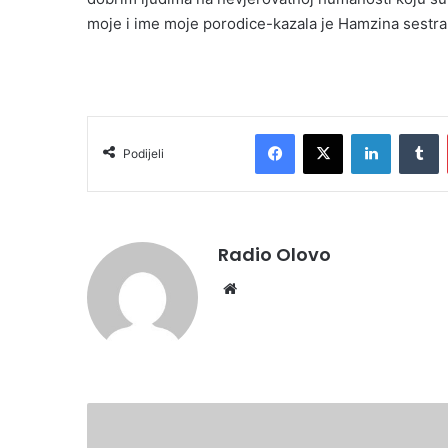
moje i ime moje porodice-kazala je Hamzina sestra
Facebook
X
LinkedIn
Tumblr
Podijeli
Radio Olovo
We
bsi
te
D
i