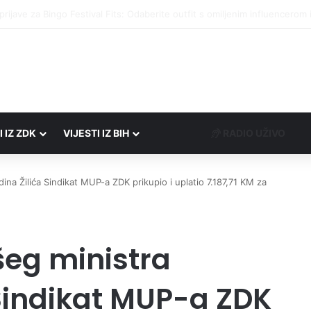
društvima podrška u iznosu od 138.000 KM
I IZ ZDK
VIJESTI IZ BIH
RADIO UŽIVO
udina Žilića Sindikat MUP-a ZDK prikupio i uplatio 7.187,71 KM za
všeg ministra
 Sindikat MUP-a ZDK