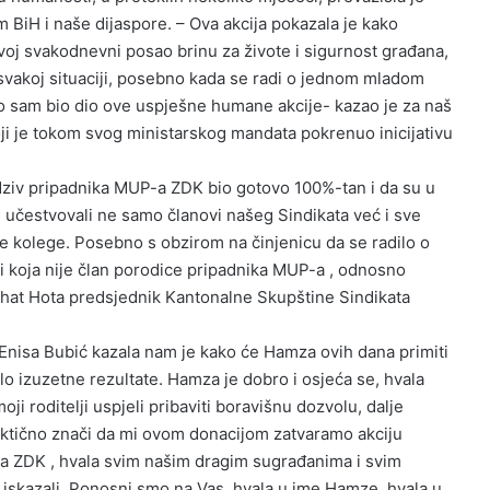
em BiH i naše dijaspore. – Ova akcija pokazala je kako
oj svakodnevni posao brinu za živote i sigurnost građana,
vakoj situaciji, posebno kada se radi o jednom mladom
 što sam bio dio ove uspješne humane akcije- kazao je za naš
ji je tokom svog ministarskog mandata pokrenuo inicijativu
odziv pripadnika MUP-a ZDK bio gotovo 100%-tan i da su u
i
učestvovali ne samo članovi našeg Sindikata već i sve
le kolege. Posebno s obzirom na činjenicu da se radilo o
i koja nije član porodice pripadnika MUP-a , odnosno
hat Hota predsjednik Kantonalne Skupštine Sindikata
Enisa Bubić kazala nam je kako će Hamza ovih dana primiti
alo izuzetne rezultate. Hamza je dobro i osjeća se, hvala
ji roditelji uspjeli pribaviti boravišnu dozvolu, dalje
ktično znači da mi ovom donacijom zatvaramo akciju
a ZDK , hvala svim našim dragim sugrađanima i svim
iskazali. Ponosni smo na Vas, hvala u ime Hamze, hvala u