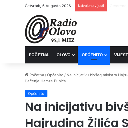
Četvrtak, 6 Augusta 2026
Izdvojene vijesti
Lovačkim 
POČETNA
OLOVO
OPĆENITO
VIJEST
Početna
/
Općenito
/
Na inicijativu bivšeg ministra Hajr
liječenje Hamze Bubića
Općenito
Na inicijativu bi
Hajrudina Žilića