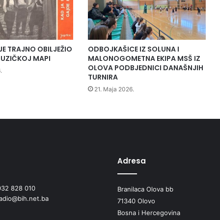
n
a
đ
e
n
JE TRAJNO OBILJEŽIO
ODBOJKAŠICE IZ SOLUNA I
o
UZIČKOJ MAPI
MALONOGOMETNA EKIPA MSŠ IZ
t
OLOVA PODBJEDNICI DANAŠNJIH
.
i
TURNIRA
j
21. Maja 2026.
e
l
o
u
b
i
j
Adresa
e
n
032 828 010
Branilaca Olova bb
e
radio@bih.net.ba
A
71340 Olovo
r
Bosna i Hercegovina