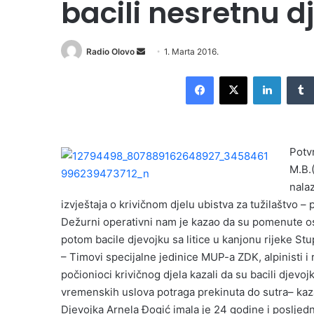
bacili nesretnu d
Radio Olovo
S
1. Marta 2016.
e
Facebook
X
LinkedIn
n
d
a
n
Potv
e
M.B.
m
nalaz
a
i
izvještaja o krivičnom djelu ubistva za tužilaštvo 
l
Dežurni operativni nam je kazao da su pomenute os
potom bacile djevojku sa litice u kanjonu rijeke St
– Timovi specijalne jedinice MUP-a ZDK, alpinisti i 
počionioci krivičnog djela kazali da su bacili djevo
vremenskih uslova potraga prekinuta do sutra– ka
Djevojka Arnela Đogić imala je 24 godine i posljedn