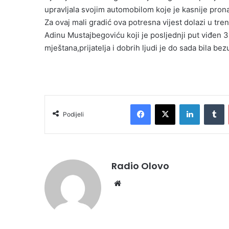
upravljala svojim automobilom koje je kasnije pro
Za ovaj mali gradić ova potresna vijest dolazi u tr
Adinu Mustajbegoviću koji je posljednji put viđen 30
mještana,prijatelja i dobrih ljudi je do sada bila be
Facebook
X
LinkedIn
Tumblr
Podijeli
Radio Olovo
We
bsi
te