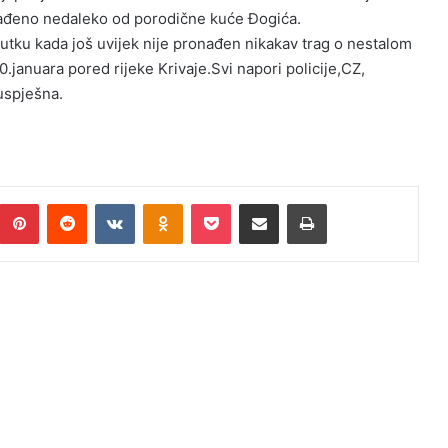
nađeno nedaleko od porodične kuće Đogića.
enutku kada još uvijek nije pronađen nikakav trag o nestalom
.januara pored rijeke Krivaje.Svi napori policije,CZ,
zuspješna.
Pinterest
Reddit
VKontakte
Odnoklassniki
Pocket
Podijeli putem Emaila
Print