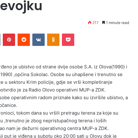
jevojku
217
1 minute read
Tumblr
Pinterest
Reddit
VKontakte
Odnoklassniki
Pocket
rđeno je ubistvo od strane dvije osobe S.A. iz Olova(1990) i
(1990) ,općina Sokolac. Osobe su uhapšene i trenutno se
e u sektoru Krim policije, gdje se vrši kompletiranje
– potvrdio je za Radio Olovo operativni MUP-a ZDK.
obe operativnim radom priznale kako su izvršile ubistvo, a
upčanice.
ronioci, tokom dana su vršili pretragu terena za koje su
jku ,trenutno je zbog nepristupačnog terena i loših
zao nam je dežurni operativnog centra MUP-a ZDK.
ji put je viđena u subotu oko 20:00 sati u Olovu dok je