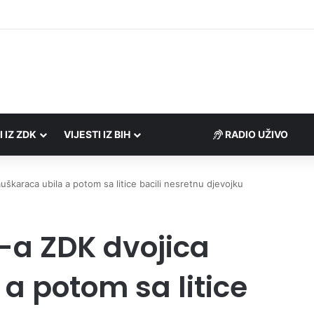
Porezne uprave FBiH na području ZDK izvršili 24 inspekcijska nadzora
I IZ ZDK
VIJESTI IZ BIH
RADIO UŽIVO
karaca ubila a potom sa litice bacili nesretnu djevojku
-a ZDK dvojica
a potom sa litice