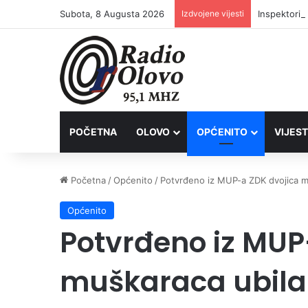
Subota, 8 Augusta 2026
Izdvojene vijesti
Inspektori 
POČETNA
OLOVO
OPĆENITO
VIJEST
Početna
/
Općenito
/
Potvrđeno iz MUP-a ZDK dvojica muš
Općenito
Potvrđeno iz MUP
muškaraca ubila 