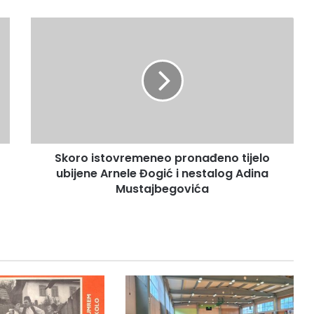
S
k
o
r
o
i
s
t
o
Skoro istovremeneo pronađeno tijelo
v
ubijene Arnele Đogić i nestalog Adina
r
e
Mustajbegovića
m
e
n
e
o
p
r
o