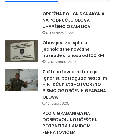
OPSEŽNA POLICIJSKA AKCIJA
NA PODRUČJU OLOVA –
UHAPŠENO OSAM LICA
9. Februara 2022.
Obavijest za isplatu
jednokratne novčane
naknade u iznosu od 100 KM
17. Novembra 2023.
Zašto državne institucije
ignorišu potragu za nestalim
H.F. iz Čuništa -OTVORENO
PISMO OGORČENIH GRAĐANA
OLOVA
15. Juna 2023.
POZIV GRAĐANIMA NA
DOBROVOLJNO UČEŠĆE U
POTRAZI ZA HAMIDOM
FERHATOVIĆEM