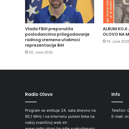
a
n
j
e
„
Vlada FBiH preporučila
ALBUM KOJI 
P
poslodavcima prilagođavanje
OLOVO NA M
r
radnog vremena utakmici
16. Juna 2026
e
reprezentacije BiH
v
30. Juna 2026.
e
n
c
i
j
a
v
Radio Olovo
Info
r
š
Program se emituje 24. sata dnevno na
Telefon: 
n
95,1 MHz i na internetu putem linka na
E-mail: o
j
našoj zvaničnoj web str
a
www.radio.olovo.ba gdje svakodnevno