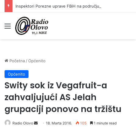
Inspektori Porezne uprave FBiH na području ZDK izvršili 24 inspekcijska nadzora
Meni
Početna
/
Općenito
Općenito
Swity sok iz Vegafruit-a
zahvaljujući AS Jelah
grupaciji ponovo na tržištu
Radio Olovo
S
18. Marta 2016.
105
1 minute read
e