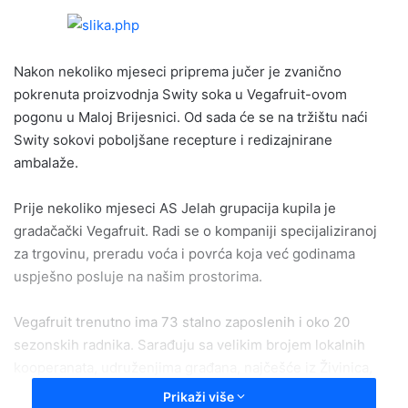
n
d
a
Nakon nekoliko mjeseci priprema jučer je zvanično
n
e
pokrenuta proizvodnja Swity soka u Vegafruit-ovom
m
pogonu u Maloj Brijesnici. Od sada će se na tržištu naći
a
Swity sokovi poboljšane recepture i redizajnirane
i
ambalaže.
l
Prije nekoliko mjeseci AS Jelah grupacija kupila je
gradačački Vegafruit. Radi se o kompaniji specijaliziranoj
za trgovinu, preradu voća i povrća koja već godinama
uspješno posluje na našim prostorima.
Vegafruit trenutno ima 73 stalno zaposlenih i oko 20
sezonskih radnika. Sarađuju sa velikim brojem lokalnih
kooperanata, udruženjima građana, najčešće iz Živinica,
Gračanice i Janje od kojih otkupljuje proizvode.
Prikaži više