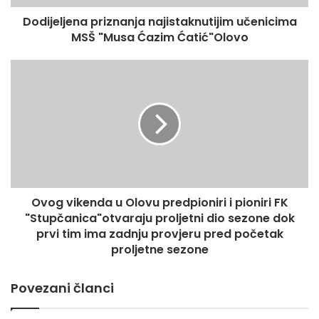
e
Dodijeljena priznanja najistaknutijim učenicima
n
MSŠ "Musa Ćazim Ćatić"Olovo
a
p
r
O
i
v
z
o
n
g
a
v
n
i
j
k
a
e
n
n
a
Ovog vikenda u Olovu predpioniri i pioniri FK
d
j
"Stupčanica"otvaraju proljetni dio sezone dok
a
i
u
prvi tim ima zadnju provjeru pred početak
s
O
proljetne sezone
t
l
a
o
Povezani članci
k
v
n
u