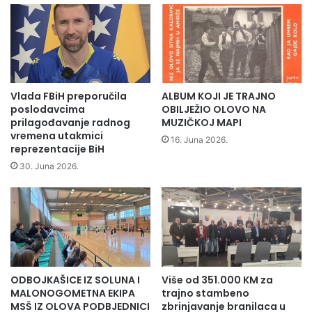
u
p
t
r
i
e
j
d
i
p
m
i
u
o
Vlada FBiH preporučila
ALBUM KOJI JE TRAJNO
č
n
poslodavcima
OBILJEŽIO OLOVO NA
e
i
prilagođavanje radnog
MUZIČKOJ MAPI
n
r
vremena utakmici
16. Juna 2026.
i
reprezentacije BiH
i
c
i
30. Juna 2026.
i
p
m
i
a
o
M
n
S
i
Š
r
"
i
ODBOJKAŠICE IZ SOLUNA I
Više od 351.000 KM za
M
F
MALONOGOMETNA EKIPA
trajno stambeno
u
K
MSŠ IZ OLOVA PODBJEDNICI
zbrinjavanje branilaca u
s
"