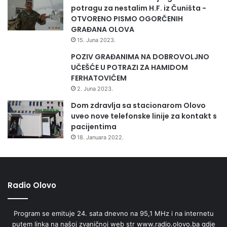
v
potragu za nestalim H.F. iz Čuništa -
i
OTVORENO PISMO OGORČENIH
t
GRAĐANA OLOVA
i
15. Juna 2023.
m
i
POZIV GRAĐANIMA NA DOBROVOLJNO
m
UČEŠĆE U POTRAZI ZA HAMIDOM
a
FERHATOVIĆEM
z
2. Juna 2023.
a
Dom zdravlja sa stacionarom Olovo
d
uveo nove telefonske linije za kontakt s
n
pacijentima
j
18. Januara 2022.
u
p
r
o
v
Radio Olovo
j
e
Program se emituje 24. sata dnevno na 95,1 MHz i na internetu
r
putem linka na našoj zvaničnoj web str www.radio.olovo.ba gdje
u