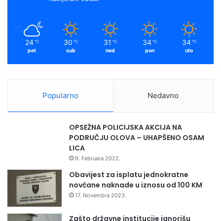
o
k
a
l
j
m
e
24
30
31
34
34
℃
℃
℃
℃
℃
t
pet
sub
ned
pon
uto
n
i
d
i
Popularno
Nedavno
o
s
e
OPSEŽNA POLICIJSKA AKCIJA NA
z
PODRUČJU OLOVA – UHAPŠENO OSAM
o
LICA
n
9. Februara 2022.
e
d
Obavijest za isplatu jednokratne
o
novčane naknade u iznosu od 100 KM
k
17. Novembra 2023.
p
r
Zašto državne institucije ignorišu