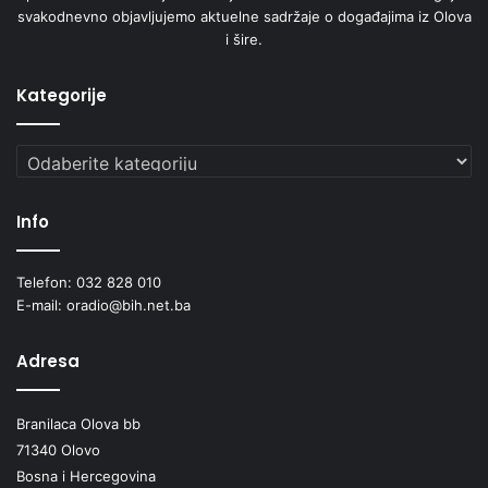
svakodnevno objavljujemo aktuelne sadržaje o događajima iz Olova
p
i šire.
r
e
d
Kategorije
p
o
Kategorije
č
e
t
Info
a
k
p
Telefon: 032 828 010
r
E-mail: oradio@bih.net.ba
o
l
Adresa
j
e
t
Branilaca Olova bb
n
71340 Olovo
e
Bosna i Hercegovina
s