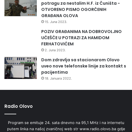
potragu za nestalim H.F. iz Čuništa -
OTVORENO PISMO OGORČENIH
GRAĐANA OLOVA
15. Juna 2023.
POZIV GRAĐANIMA NA DOBROVOLJNO
UČEŠĆE U POTRAZI ZA HAMIDOM
FERHATOVIĆEM
2. Juna 2023.
Dom zdravlja sa stacionarom Olovo
uveo nove telefonske linije za kontakt s
pacijentima
18. Januara 2022.
Radio Olovo
Program se emituje 24. sata dnevno na 95,1 MHz i na internetu
putem linka na našoj zvaničnoj web str www.radio.olovo.ba gdje