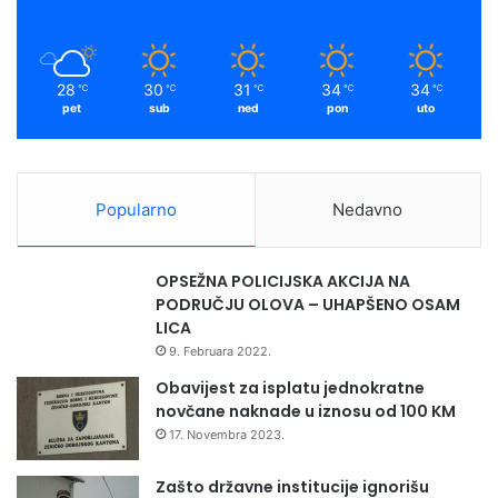
k
a
m
28
30
31
34
34
℃
℃
℃
℃
℃
pet
sub
ned
pon
uto
Popularno
Nedavno
OPSEŽNA POLICIJSKA AKCIJA NA
PODRUČJU OLOVA – UHAPŠENO OSAM
LICA
9. Februara 2022.
Obavijest za isplatu jednokratne
novčane naknade u iznosu od 100 KM
17. Novembra 2023.
Zašto državne institucije ignorišu