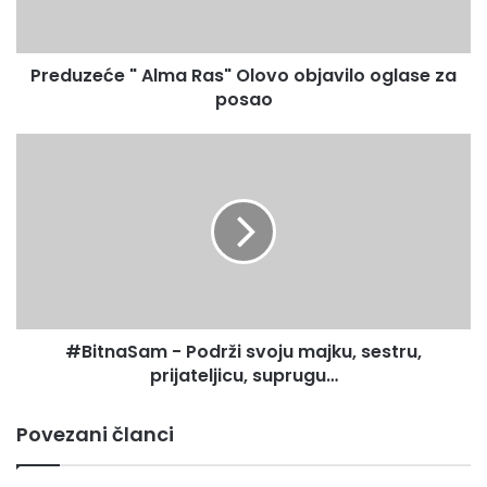
e
ć
e
Preduzeće " Alma Ras" Olovo objavilo oglase za
"
posao
A
l
m
#
a
B
R
i
a
t
s
n
"
a
O
S
l
a
o
m
v
#BitnaSam - Podrži svoju majku, sestru,
-
o
prijateljicu, suprugu…
P
o
o
b
d
Povezani članci
j
r
a
ž
v