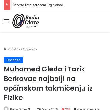
Četvrto ljeto zaredom Trg slobode postaje Naše mjesto – Bingo Ljetno kino Tuzla
Meni
Početna
/
Općenito
Općenito
Muhamed Gledo i Tarik
Berkovac najbolji na
općinskom takmičenju iz
Fizike
Radio Olovo
S
29. Marta 2016.
234
Manje od minute