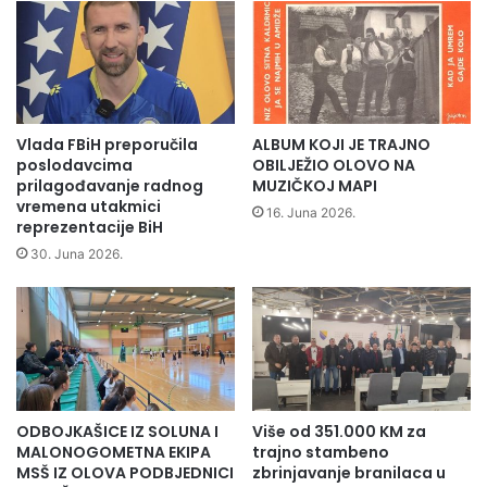
i
i
s
l
v
o
o
o
j
g
u
l
m
Vlada FBiH preporučila
ALBUM KOJI JE TRAJNO
a
a
poslodavcima
OBILJEŽIO OLOVO NA
s
j
prilagođavanje radnog
MUZIČKOJ MAPI
e
vremena utakmici
k
16. Juna 2026.
reprezentacije BiH
z
u
a
,
30. Juna 2026.
p
s
o
e
s
s
a
t
o
r
u
,
ODBOJKAŠICE IZ SOLUNA I
Više od 351.000 KM za
p
MALONOGOMETNA EKIPA
trajno stambeno
r
MSŠ IZ OLOVA PODBJEDNICI
zbrinjavanje branilaca u
i