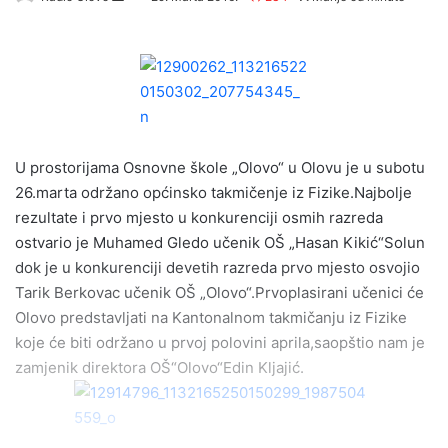
e
n
d
a
n
e
m
U prostorijama Osnovne škole „Olovo“ u Olovu je u subotu
a
26.marta održano općinsko takmičenje iz Fizike.Najbolje
i
rezultate i prvo mjesto u konkurenciji osmih razreda
l
ostvario je Muhamed Gledo učenik OŠ „Hasan Kikić“Solun
dok je u konkurenciji devetih razreda prvo mjesto osvojio
Tarik Berkovac učenik OŠ „Olovo“.Prvoplasirani učenici će
Olovo predstavljati na Kantonalnom takmičanju iz Fizike
koje će biti održano u prvoj polovini aprila,saopštio nam je
zamjenik direktora OŠ“Olovo“Edin Kljajić.