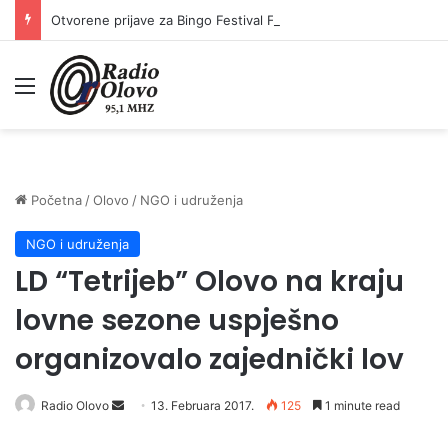
Otvorene prijave za Bingo Festival Fits: Odaberite outfit s omiljenim influencerom i zablistajte na Crvenom tepihu Sarajevo Film Festivala
Meni
Početna
/
Olovo
/
NGO i udruženja
NGO i udruženja
LD “Tetrijeb” Olovo na kraju
lovne sezone uspješno
organizovalo zajednički lov
Radio Olovo
S
13. Februara 2017.
125
1 minute read
e