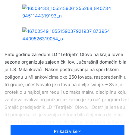
n
d
a
n
e
m
a
i
Petu godinu zaredom LD “Tetrijeb” Olovo na kraju lovne
l
sezone organizuje zajednički lov. Jučerašnji domaćin bila
je L.S. Milankovići. Nakon postrojavanja na sportskom
poligonu u Milankovićima oko 250 lovaca, raspoređenih u
tri grupe, učestvovalo je u lovu na divlje svinje. – Sve je
proteklo u najboljem redu i uz maksimalnu disciplinu koju
zahtjeva ovakva organizacija- kazao je za naš program Izet
Smajić predsjednik LD “Tetrijeb” Olovo.- Odstrijeljena su
tri primjerka, ali je važnija od toga bila činjenica da je to
bilo još jedno nezaboravno druženje, koje je na poligonu u
Milankovićima nastavljeno nakon lova, uz pjesmu i bogatu
Prikaži više