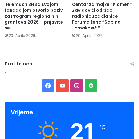
Telemach BH sa svojom
Centar za majke “Plamen”
i
t
fondacijom otvorio poziv
Zavidovići održao
z
a
za Program regionalnih
radionicu za članice
K
c
grantova 2026 – prijavite
Foruma žena “Sabina
i
i
se
Jamaković “
s
j
20. Aprila 2026.
20. Aprila 2026.
e
e
l
o
j
l
a
o
Pratite nas
k
v
a
n
i
e
U
r
F
Y
I
S
Ž
u
"
d
a
o
n
p
D
e
u
c
u
s
o
u
Vrijeme
k
O
21
a
e
T
t
t
l
℃
t
o
b
u
a
i
"
v