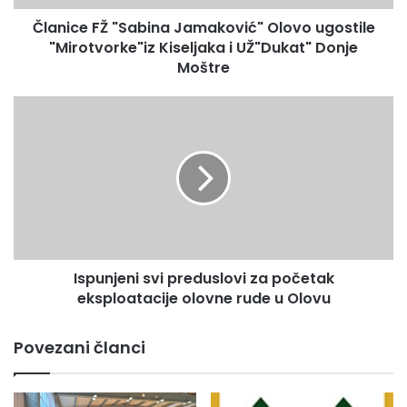
Ž
Članice FŽ "Sabina Jamaković" Olovo ugostile
"
"Mirotvorke"iz Kiseljaka i UŽ"Dukat" Donje
S
a
Moštre
b
i
I
n
s
a
p
J
u
a
n
m
j
a
e
k
n
o
i
v
Ispunjeni svi preduslovi za početak
s
i
eksploatacije olovne rude u Olovu
v
ć
i
"
p
Povezani članci
O
r
l
e
o
d