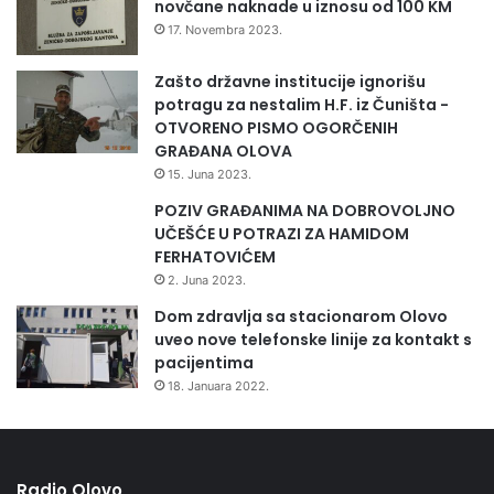
novčane naknade u iznosu od 100 KM
17. Novembra 2023.
Zašto državne institucije ignorišu
potragu za nestalim H.F. iz Čuništa -
OTVORENO PISMO OGORČENIH
GRAĐANA OLOVA
15. Juna 2023.
POZIV GRAĐANIMA NA DOBROVOLJNO
UČEŠĆE U POTRAZI ZA HAMIDOM
FERHATOVIĆEM
2. Juna 2023.
Dom zdravlja sa stacionarom Olovo
uveo nove telefonske linije za kontakt s
pacijentima
18. Januara 2022.
Radio Olovo