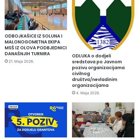
v
u
o
s
u
l
g
o
o
v
s
i
ODBOJKAŠICE IZ SOLUNA I
t
z
MALONOGOMETNA EKIPA
i
a
MSŠ IZ OLOVA PODBJEDNICI
l
DANAŠNJIH TURNIRA
p
ODLUKA o dodjeli
e
o
sredstava po Javnom
21. Maja 2026.
"
č
pozivu organizacijama
M
civilnog
e
i
društva/nevladinim
t
organizacijama
r
a
o
k
4. Maja 2026.
t
e
v
k
o
s
r
p
k
l
e
o
"
a