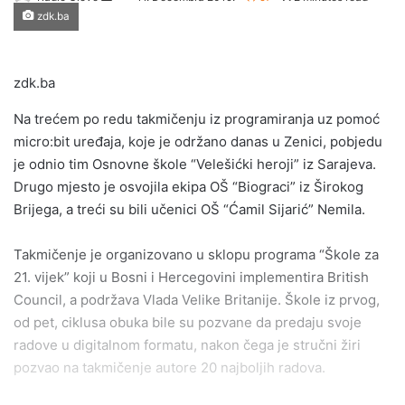
zdk.ba
an
email
zdk.ba
Na trećem po redu takmičenju iz programiranja uz pomoć
micro:bit uređaja, koje je održano danas u Zenici, pobjedu
je odnio tim Osnovne škole “Velešićki heroji” iz Sarajeva.
Drugo mjesto je osvojila ekipa OŠ “Biograci” iz Širokog
Brijega, a treći su bili učenici OŠ “Ćamil Sijarić” Nemila.
Takmičenje je organizovano u sklopu programa “Škole za
21. vijek” koji u Bosni i Hercegovini implementira British
Council, a podržava Vlada Velike Britanije. Škole iz prvog,
od pet, ciklusa obuka bile su pozvane da predaju svoje
radove u digitalnom formatu, nakon čega je stručni žiri
pozvao na takmičenje autore 20 najboljih radova.