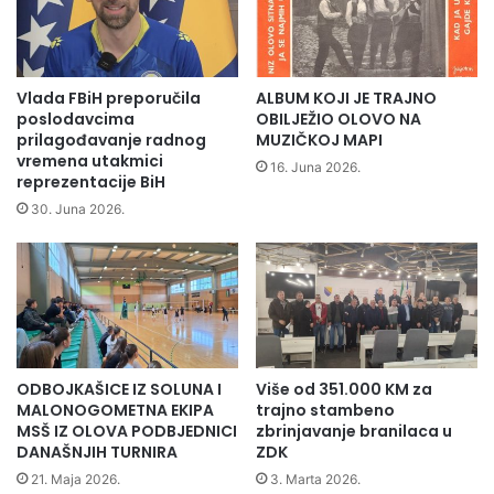
Vlada FBiH preporučila
ALBUM KOJI JE TRAJNO
poslodavcima
OBILJEŽIO OLOVO NA
prilagođavanje radnog
MUZIČKOJ MAPI
vremena utakmici
16. Juna 2026.
reprezentacije BiH
zdk.ba
30. Juna 2026.
Direktorica British Councila u BiH je rekla kako je
impresionirana kretivnošću, timskim radom i entuzijazmom
učenika iz Zenice, Sarajeva, Olova, Širokog Brijega, Tešnja,
Vareša, Breze, Nemile i Gruda, čiji su projekti uspješno
prošli prvu fazu ocjenjivanja.
ODBOJKAŠICE IZ SOLUNA I
Više od 351.000 KM za
“Divno je vidjeti pozitivan uticaj koji je program imao u
MALONOGOMETNA EKIPA
trajno stambeno
učionicama širom Bosne i Hercegovine”, kazala je Halilović.
MSŠ IZ OLOVA PODBJEDNICI
zbrinjavanje branilaca u
DANAŠNJIH TURNIRA
ZDK
21. Maja 2026.
3. Marta 2026.
Ministar Spahija Kozlić je izrazio zadovoljstvo što je među