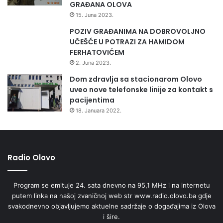
GRAĐANA OLOVA
15. Juna 2023.
POZIV GRAĐANIMA NA DOBROVOLJNO
UČEŠĆE U POTRAZI ZA HAMIDOM
FERHATOVIĆEM
2. Juna 2023.
Dom zdravlja sa stacionarom Olovo
uveo nove telefonske linije za kontakt s
pacijentima
18. Januara 2022.
Radio Olovo
Program se emituje 24. sata dnevno na 95,1 MHz i na internetu
putem linka na našoj zvaničnoj web str www.radio.olovo.ba gdje
svakodnevno objavljujemo aktuelne sadržaje o događajima iz Olova
i šire.