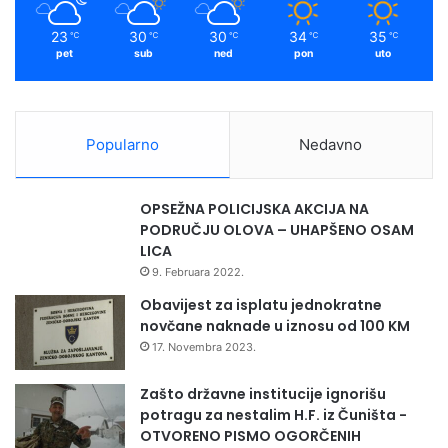
Press služba ZDK
23
30
30
34
35
℃
℃
℃
℃
℃
pet
sub
ned
pon
uto
Popularno
Nedavno
OPSEŽNA POLICIJSKA AKCIJA NA
PODRUČJU OLOVA – UHAPŠENO OSAM
LICA
9. Februara 2022.
Obavijest za isplatu jednokratne
novčane naknade u iznosu od 100 KM
17. Novembra 2023.
Zašto državne institucije ignorišu
potragu za nestalim H.F. iz Čuništa -
OTVORENO PISMO OGORČENIH