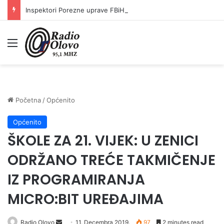
Inspektori Porezne uprave FBiH na području ZDK izvršili 24 inspekcijska nadzora
Meni
Početna
/
Općenito
Općenito
ŠKOLE ZA 21. VIJEK: U ZENICI
ODRŽANO TREĆE TAKMIČENJE
IZ PROGRAMIRANJA
MICRO:BIT UREĐAJIMA
Send
Radio Olovo
11. Decembra 2019.
97
2 minutes read