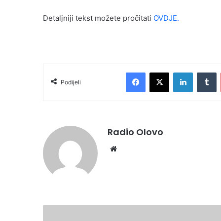
Detaljniji tekst možete pročitati
OVDJE.
Facebook
X
LinkedIn
T
Podijeli
Radio Olovo
Website
POZIV
NA