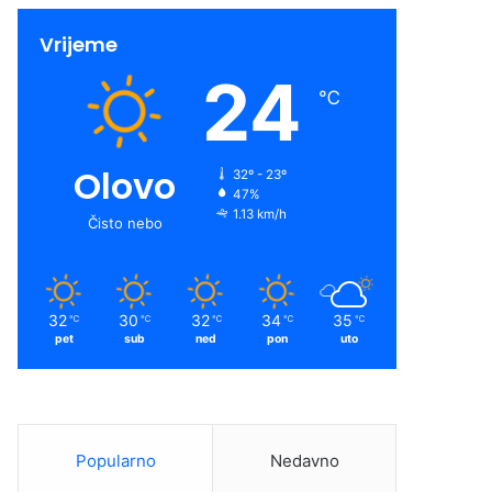
Vrijeme
24
℃
Olovo
32º - 23º
47%
1.13 km/h
Čisto nebo
32
30
32
34
35
℃
℃
℃
℃
℃
pet
sub
ned
pon
uto
Popularno
Nedavno