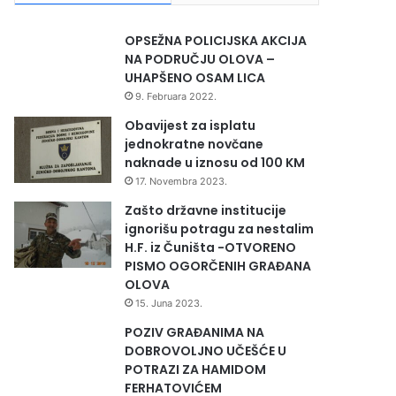
OPSEŽNA POLICIJSKA AKCIJA
NA PODRUČJU OLOVA –
UHAPŠENO OSAM LICA
9. Februara 2022.
Obavijest za isplatu
jednokratne novčane
naknade u iznosu od 100 KM
17. Novembra 2023.
Zašto državne institucije
ignorišu potragu za nestalim
H.F. iz Čuništa -OTVORENO
PISMO OGORČENIH GRAĐANA
OLOVA
15. Juna 2023.
POZIV GRAĐANIMA NA
DOBROVOLJNO UČEŠĆE U
POTRAZI ZA HAMIDOM
FERHATOVIĆEM