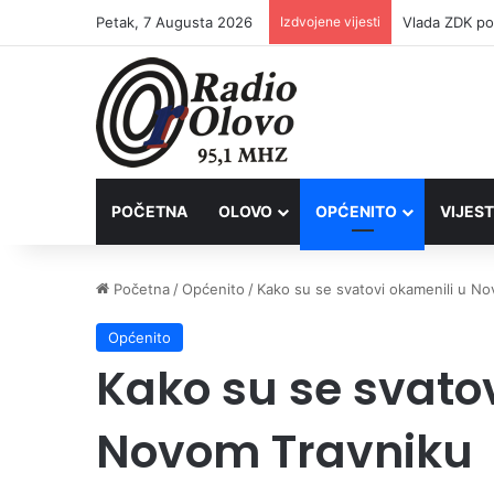
Petak, 7 Augusta 2026
Izdvojene vijesti
POČETNA
OLOVO
OPĆENITO
VIJEST
Početna
/
Općenito
/
Kako su se svatovi okamenili u N
Općenito
Kako su se svato
Novom Travniku