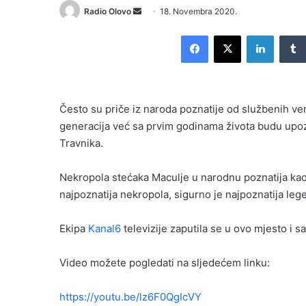
Send
Radio Olovo
18. Novembra 2020.
an
Facebook
X
LinkedI
email
Često su priče iz naroda poznatije od službenih ver
generacija već sa prvim godinama života budu upo
Travnika.
Nekropola stećaka Maculje u narodnu poznatija ka
najpoznatija nekropola, sigurno je najpoznatija leg
Ekipa
Kanal6
televizije zaputila se u ovo mjesto i s
Video možete pogledati na sljedećem linku:
https://youtu.be/lz6F0QgIcVY