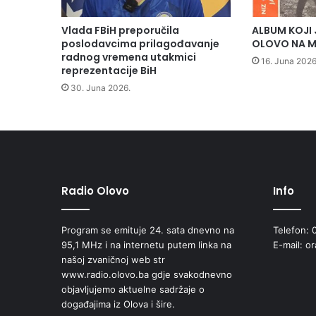
Vlada FBiH preporučila
ALBUM KOJI 
poslodavcima prilagođavanje
OLOVO NA M
radnog vremena utakmici
16. Juna 2026
reprezentacije BiH
30. Juna 2026.
Radio Olovo
Info
Program se emituje 24. sata dnevno na
Telefon: 
95,1 MHz i na internetu putem linka na
E-mail: o
našoj zvaničnoj web str
www.radio.olovo.ba gdje svakodnevno
objavljujemo aktuelne sadržaje o
događajima iz Olova i šire.