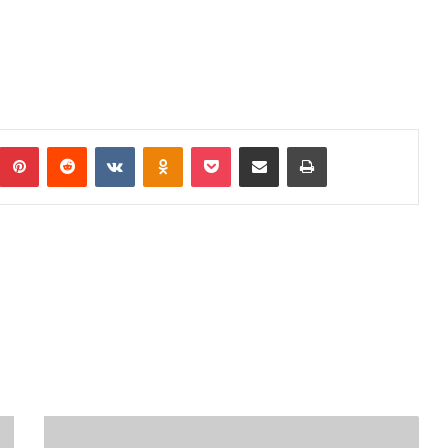
umblr
Pinterest
Reddit
VKontakte
Odnoklassniki
Pocket
Podijeli putem Emaila
Print
PRIMJETAN
PAD