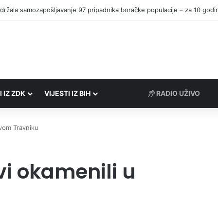
I IZ ZDK
VIJESTI IZ BIH
RADIO UŽIVO
ovom Travniku
vi okamenili u