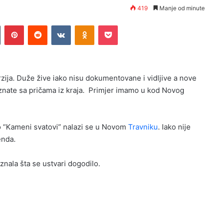
419
Manje od minute
n
Tumblr
Pinterest
Reddit
VKontakte
Odnoklassniki
Pocket
zija. Duže žive iako nisu dokumentovane i vidljive a nove
znate sa pričama iz kraja. Primjer imamo u kod Novog
o “Kameni svatovi” nalazi se u Novom
Travniku
. Iako nije
enda.
aznala šta se ustvari dogodilo.