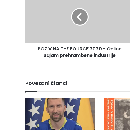
THE
FOURCE
2020
-
Online
sajam
prehrambene
POZIV NA THE FOURCE 2020 - Online
industrije
sajam prehrambene industrije
Povezani članci