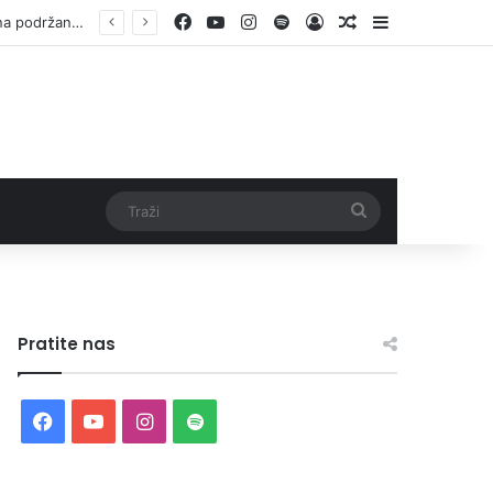
Facebook
YouTube
Instagram
Spotify
Log In
Random Article
Sidebar
Vlada ZDK podržala samozapošljavanje 97 pripadnika boračke populacije – za 10 godina podržano pokretanje 1.152 mala biznisa
Traži
Pratite nas
Facebook
YouTube
Instagram
Spotify