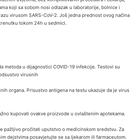
ma koji sa sobom nosi odlazak u laboratorije, bolnice i
 zarazu virusom SARS-CoV-2. Još jedna prednost ovog načina
m trenutku tokom 24h u sedmici.
a metoda u dijagnostici COVID-19 infekcije. Testovi su
 odsustvo virusnih
jnih organa. Prisustvo antigena na testu ukazuje da je virus
e važno kupovati ovakve proizvode u ovlaštenim apotekama.
ebe pažljivo pročitati uputstvo o medicinskom sredstvu. Za
nim dejstvima posavjetujte se sa ljekarom ili farmaceutom.