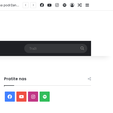
Facebook
YouTube
Instagram
Spotify
Log In
Random Article
Sidebar
Otvorene prijave za Bingo Festival Fits: Odaberite outfit s omiljenim influencerom i zablistajte na Crvenom tepihu Sarajevo Film Festivala
Traži
Pratite nas
Facebook
YouTube
Instagram
Spotify