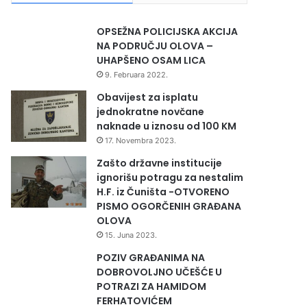
OPSEŽNA POLICIJSKA AKCIJA
NA PODRUČJU OLOVA –
UHAPŠENO OSAM LICA
9. Februara 2022.
Obavijest za isplatu
jednokratne novčane
naknade u iznosu od 100 KM
17. Novembra 2023.
Zašto državne institucije
ignorišu potragu za nestalim
H.F. iz Čuništa -OTVORENO
PISMO OGORČENIH GRAĐANA
OLOVA
15. Juna 2023.
POZIV GRAĐANIMA NA
DOBROVOLJNO UČEŠĆE U
POTRAZI ZA HAMIDOM
FERHATOVIĆEM