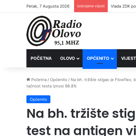
Petak, 7 Augusta 2026
Izdvojene vijesti
POČETNA
OLOVO
OPĆENITO
VIJEST
Početna
/
Općenito
/
Na bh. tržište stigao je Flowflex,
tačnost testa iznosi 98.8%
Općenito
Na bh. tržište stig
test na antigen 