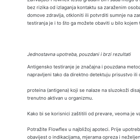
bez rizika od izlaganja kontaktu sa zaraženim osoba
domove zdravlja, otkloniti ili potvrditi sumnje na
testiranja je i to što ga možete obaviti u bilo koje
Jednostavna upotreba, pouzdani i brzi rezultati
Antigensko testiranje je značajna i pouzdana metod
napravljeni tako da direktno detektuju prisustvo ili
proteina (antigena) koji se nalaze na sluzokoži disa
trenutno aktivan u organizmu.
Kako bi se korisnici zaštitili od prevare, veoma j
Potražite Flowflex u najbližoj apoteci. Prije upotr
obavijest o indikacijama, mjerama opreza i neželje