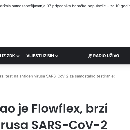
I IZ ZDK
VIJESTI IZ BIH
RADIO UŽIVO
 brzi test na antigen virusa SARS-CoV-2 za samostalno testiranje:
ao je Flowflex, brzi
virusa SARS-CoV-2