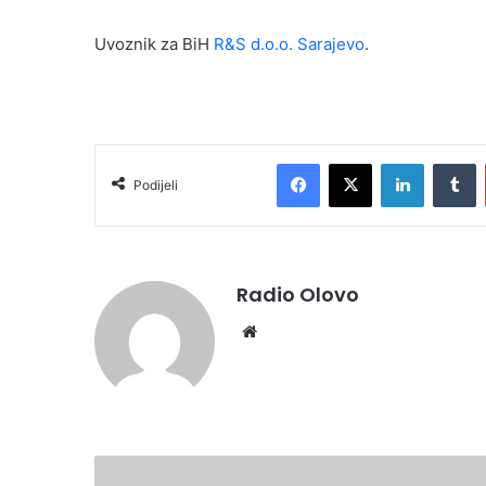
Uvoznik za BiH
R&S d.o.o. Sarajevo
.
Facebook
X
LinkedIn
T
Podijeli
Radio Olovo
Website
GRADOVIMA