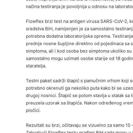
načina testiranja je povoljnija u odnosu na laborator
Flowflex brzi test na antigen virusa SARS-CoV-2, ko
sredstva BiH, namijenjen je za samostalno testiranj
potrebna dodatna laboratorijska oprema. Testiranj
prednje nosne šupljine direktno od pojedinaca sa
simptoma, ali i kod osoba bez simptoma ukoliko su 
samostalno mogu uzimati osobe starije od 18 godina,
staratelja.
Testni paket sadrži štapić s pamučnim vrhom koji s
potrebno okrenuti ga nekoliko puta kako bi se uzeo 
drugoj nosnici. Štapić se potom stavlja u stalak sa
preuzela uzorak sa štapića. Nakon određenog vrem
pločici.
Rezultati su brzi, očitavaju se vizuelno za samo 15 
Zahvaljući Flowflex testu građani BiH sada mogu u