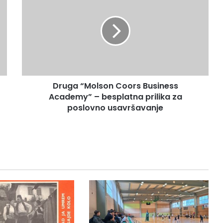
“Molson
Coors
Business
Academy”
–
besplatna
prilika
za
Druga “Molson Coors Business
poslovno
usavršavanje
Academy” – besplatna prilika za
poslovno usavršavanje