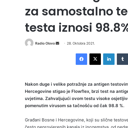
za samostalno tes
testa iznosi 98.8
Send
Radio Olovo
28. Oktobra 2021.
an
Facebook
X
LinkedI
email
Nakon duge i velike potražnje za antigen testovim
Hercegovine stigao je Flowflex, brzi test na anti
uvjetima. Zahvaljujući ovom testu visoke osjetljiv
pomenutim virusom sa tačnošću od čak 98.8 %.
Građani Bosne i Hercegovine, koji su slične testove
često neprovjerenih kanala iz inozemstva, od ned