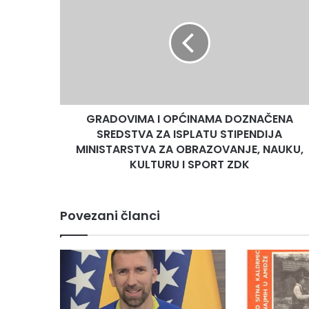
I
OPĆINAMA
DOZNAČENA
SREDSTVA
ZA
ISPLATU
STIPENDIJA
MINISTARSTVA
GRADOVIMA I OPĆINAMA DOZNAČENA
ZA
OBRAZOVANJE,
SREDSTVA ZA ISPLATU STIPENDIJA
NAUKU,
MINISTARSTVA ZA OBRAZOVANJE, NAUKU,
KULTURU
KULTURU I SPORT ZDK
I
SPORT
ZDK
Povezani članci