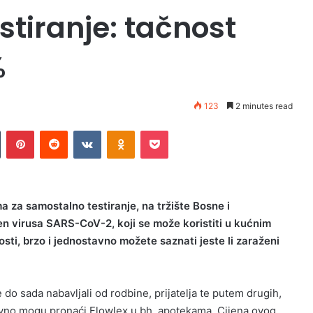
tiranje: tačnost
%
123
2 minutes read
n
Tumblr
Pinterest
Reddit
VKontakte
Odnoklassniki
Pocket
a za samostalno testiranje, na tržište Bosne i
gen virusa SARS-CoV-2, koji se može koristiti u kućnim
osti, brzo i jednostavno možete saznati jeste li zaraženi
 do sada nabavljali od rodbine, prijatelja te putem drugih,
avno mogu pronaći Flowlex u bh. apotekama. Cijena ovog