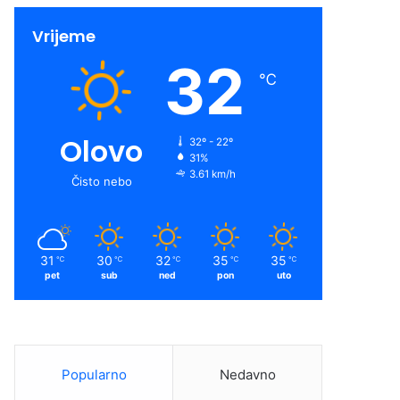
Vrijeme
32
℃
Olovo
32º - 22º
31%
3.61 km/h
Čisto nebo
31
30
32
35
35
℃
℃
℃
℃
℃
pet
sub
ned
pon
uto
Popularno
Nedavno