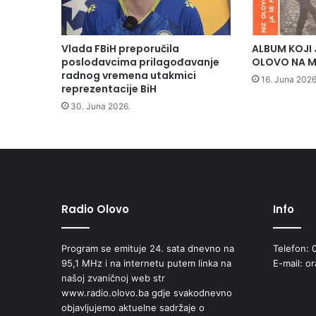
Vlada FBiH preporučila
ALBUM KOJI 
poslodavcima prilagođavanje
OLOVO NA M
radnog vremena utakmici
16. Juna 2026
reprezentacije BiH
30. Juna 2026.
Radio Olovo
Info
Program se emituje 24. sata dnevno na
Telefon: 
95,1 MHz i na internetu putem linka na
E-mail: o
našoj zvaničnoj web str
www.radio.olovo.ba gdje svakodnevno
objavljujemo aktuelne sadržaje o