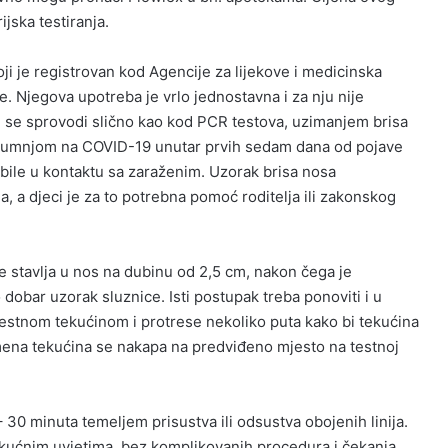
ijska testiranja.
ji je registrovan kod Agencije za lijekove i medicinska
e. Njegova upotreba je vrlo jednostavna i za nju nije
e se sprovodi slično kao kod PCR testova, uzimanjem brisa
 sumnjom na COVID-19 unutar prvih sedam dana od pojave
bile u kontaktu sa zaraženim. Uzorak brisa nosa
 a djeci je za to potrebna pomoć roditelja ili zakonskog
e stavlja u nos na dubinu od 2,5 cm, nakon čega je
dobar uzorak sluznice. Isti postupak treba ponoviti i u
 testnom tekućinom i protrese nekoliko puta kako bi tekućina
ena tekućina se nakapa na predviđeno mjesto na testnoj
– 30 minuta temeljem prisustva ili odsustva obojenih linija.
 kućnim uvjetima, bez komplikovanih procedura i čekanja,