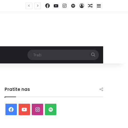
Facebook
YouTube
Instagram
Spotify
Log In
Random Article
Sidebar
Traži
Pratite nas
Facebook
YouTube
Instagram
Spotify