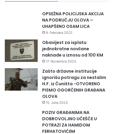
OPSEŽNA POLICIJSKA AKCIJA
NA PODRUČJU OLOVA –
UHAPŠENO OSAM LICA
9. Februara 2022.
Obavijest za isplatu
jednokratne novčane
naknade u iznosu od 100 KM
17. Novembra 2023.
Zašto državne institucije
ignorišu potragu za nestalim
H.F. iz Čuništa -OTVORENO
PISMO OGORČENIH GRAĐANA
OLOVA
15. Juna 2023.
POZIV GRAĐANIMA NA
DOBROVOLJNO UČEŠĆE U
POTRAZI ZA HAMIDOM
FERHATOVIĆEM