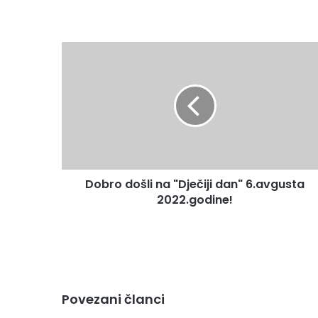
Dobro
došli
na
"Dječiji
dan"
6.avgusta
2022.godine!
Dobro došli na "Dječiji dan" 6.avgusta
2022.godine!
Povezani članci