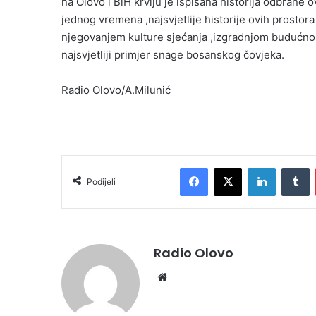
na Olovo i BiH krvlju je ispisana historija odbrane 
jednog vremena ,najsvjetlije historije ovih prosto
njegovanjem kulture sjećanja ,izgradnjom budućnosti
najsvjetliji primjer snage bosanskog čovjeka.
Radio Olovo/A.Milunić
Facebook
X
LinkedIn
T
Podijeli
Radio Olovo
Website