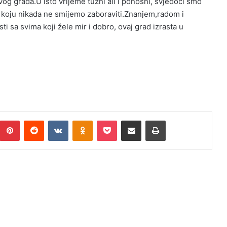
ovog grada.U isto vrijeme tužni ali i ponosni, svjedoci smo
ra koju nikada ne smijemo zaboraviti.Znanjem,radom i
 sa svima koji žele mir i dobro, ovaj grad izrasta u
umblr
Pinterest
Reddit
VKontakte
Odnoklassniki
Pocket
Podijeli putem Emaila
Print