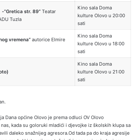
Kino sala Doma
-”Gretica str. 89”
Teatar
kulture Olovo u 20:00
 ADU Tuzla
sati
Kino sala Doma
dnog vremena”
autorice Elmire
kulture Olovo u 18:00
sati
Kino sala Doma
oto)
kulture Olovo u 21:00
sati
an.
ja Dana općine Olovo je prema odluci OV Olovo
nas, kada su goloruki mladići i djevojke iz školskih klupa sa
vili daleko snažnijeg agresora.Od tada pa do kraja agresije