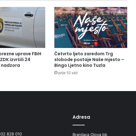
TE
BORAČKO-
SOCIJALNU
ZAŠTITU
orezne uprave FBiH
Četvrto ljeto zaredom Trg
ZDK izvršili 24
slobode postaje Naše mjesto –
a nadzora
Bingo Ljetno kino Tuzla
prije 10 sati
Adresa
032 828 010
Branilaca Olova bb