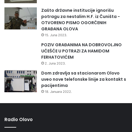
Zašto državne institucije ignorišu
potragu za nestalim H.F. iz Čuništa -
OTVORENO PISMO OGORČENIH
GRAĐANA OLOVA
15. Juna 2023.
POZIV GRAĐANIMA NA DOBROVOLJNO
UČEŠĆE U POTRAZI ZA HAMIDOM
FERHATOVIĆEM
2. Juna 2023.
Dom zdravlja sa stacionarom Olovo
uveo nove telefonske linije za kontakt s
pacijentima
18. Januara 2022.
Radio Olovo