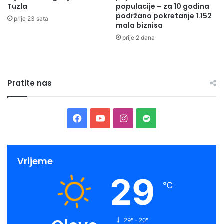
Tuzla
populacije – za 10 godina
podržano pokretanje 1.152
prije 23 sata
mala biznisa
prije 2 dana
Pratite nas
Facebook
YouTube
Instagram
Spotify
Vrijeme
29
℃
29º - 20º