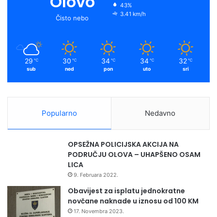
Olovo
43%
3.41 km/h
Čisto nebo
29
30
34
34
32
℃
℃
℃
℃
℃
sub
ned
pon
uto
sri
Popularno
Nedavno
OPSEŽNA POLICIJSKA AKCIJA NA
PODRUČJU OLOVA – UHAPŠENO OSAM
LICA
9. Februara 2022.
Obavijest za isplatu jednokratne
novčane naknade u iznosu od 100 KM
17. Novembra 2023.