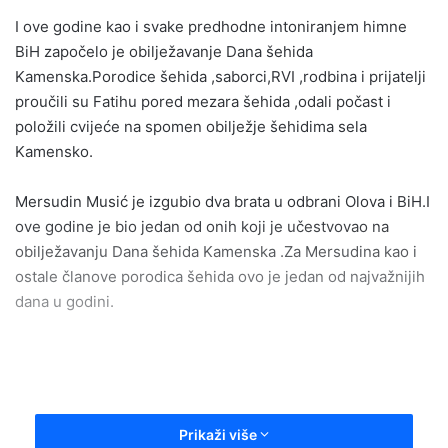
email
I ove godine kao i svake predhodne intoniranjem himne
BiH započelo je obilježavanje Dana šehida
Kamenska.Porodice šehida ,saborci,RVI ,rodbina i prijatelji
proučili su Fatihu pored mezara šehida ,odali počast i
položili cvijeće na spomen obilježje šehidima sela
Kamensko.
Mersudin Musić je izgubio dva brata u odbrani Olova i BiH.I
ove godine je bio jedan od onih koji je učestvovao na
obilježavanju Dana šehida Kamenska .Za Mersudina kao i
ostale članove porodica šehida ovo je jedan od najvažnijih
dana u godini.
-Porodice šehida i saborci nikada neće zaboraviti svoje
Prikaži više