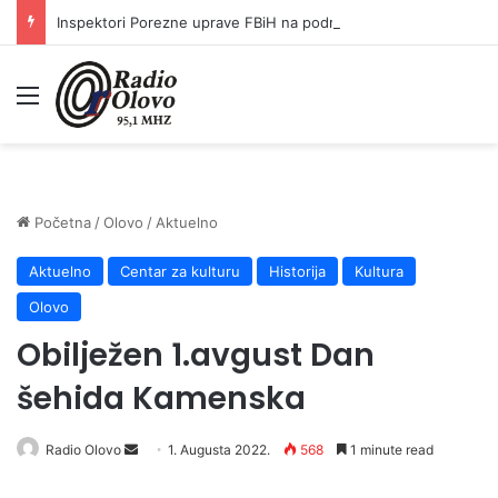
Inspektori Porezne uprave FBiH na području ZDK izvršili 24 inspekcijska nadzora
Meni
Početna
/
Olovo
/
Aktuelno
Aktuelno
Centar za kulturu
Historija
Kultura
Olovo
Obilježen 1.avgust Dan
šehida Kamenska
Send
Radio Olovo
1. Augusta 2022.
568
1 minute read
an