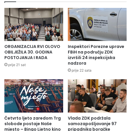
slobodu grada i jedine nam domovine BiH.
ORGANIZACIJA RVI OLOVO
Inspektori Porezne uprave
OBILJEŽILA 30. GODINA
FBiH na području ZDK
POSTOJANJA I RADA
izvršili 24 inspekcijska
nadzora
prije 21 sat
prije 22 sata
Četvrto ljeto zaredom Trg
Vlada ZDK podržala
slobode postaje Naše
samozapošljavanje 97
mjesto – Bingo Ljetno kino
pripadnika boračke