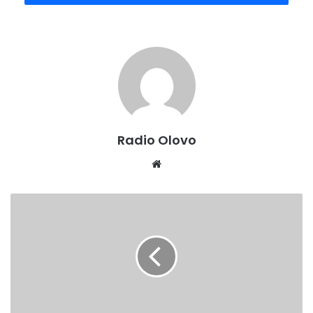
najmilije.Svakog prvog avgusta čitanjem njihovih
imena,učenjem Fatihe i polaganjem cvijeća oživljamao
sjećanja na njih i njihov nemjerljiv doprinos slobodi
domovine.Oni su juče ginuli da bi mi danas živjeli,kaže
Ahmet Rizvanović iz Kamenska saborac i RVI .
Radio Olovo
Website
SAOPĆENJE
ZA
JAVNOST
SA
SJEDNICE
GLAVNOG
ODBORA
SSŠPDPBIH: