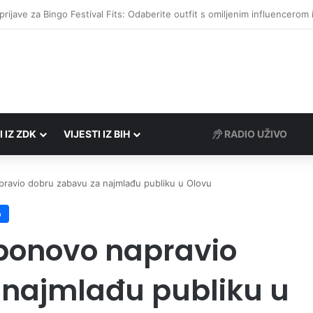
društvima podrška u iznosu od 138.000 KM
I IZ ZDK
VIJESTI IZ BIH
RADIO UŽIVO
pravio dobru zabavu za najmlađu publiku u Olovu
o
 ponovo napravio
 najmlađu publiku u