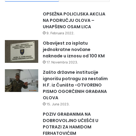
OPSEŽNA POLICIJSKA AKCIJA
NA PODRUČJU OLOVA –
UHAPŠENO OSAM LICA
9. Februara 2022.
Obavijest za isplatu
jednokratne novčane
naknade u iznosu od 100 KM
17. Novembra 2023.
Zašto državne institucije
ignorišu potragu za nestalim
H.F. iz Čuništa -OTVORENO
PISMO OGORČENIH GRAĐANA
OLOVA
15. Juna 2023.
POZIV GRAĐANIMA NA
DOBROVOLJNO UČEŠĆE U
POTRAZI ZA HAMIDOM
FERHATOVIĆEM