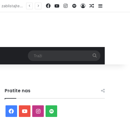
Facebook
YouTube
Instagram
Spotify
Log In
Random Article
Sidebar
Traži
Pratite nas
Facebook
YouTube
Instagram
Spotify