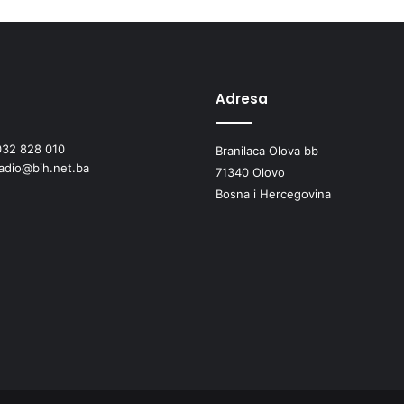
Adresa
032 828 010
Branilaca Olova bb
radio@bih.net.ba
71340 Olovo
Bosna i Hercegovina