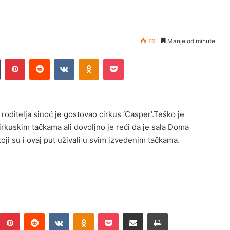
76
Manje od minute
n
Tumblr
Pinterest
Reddit
VKontakte
Odnoklassniki
Pocket
 roditelja sinoć je gostovao cirkus ‘Casper’.Teško je
rkuskim tačkama ali dovoljno je reći da je sala Doma
ji su i ovaj put uživali u svim izvedenim tačkama.
umblr
Pinterest
Reddit
VKontakte
Odnoklassniki
Pocket
Podijeli putem Emaila
Print