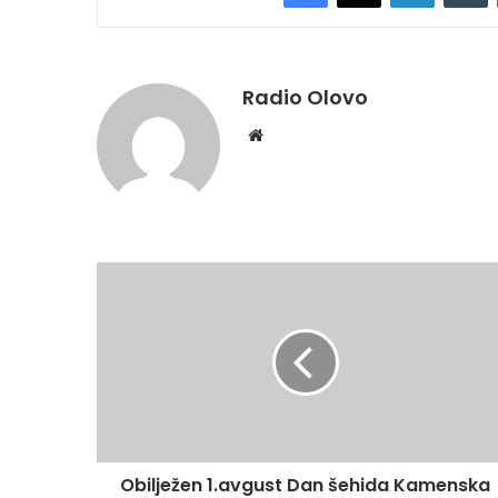
Radio Olovo
Website
Obilježen
1.avgust
Dan
šehida
Kamenska
Obilježen 1.avgust Dan šehida Kamenska