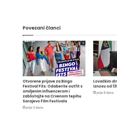
Povezani članci
Otvorene prijave za Bingo
Lovačkim dr
Festival Fits: Odaberite outfit s
iznosu od 1
omiljenim influencerom i
prije 6 dana
zablistajte na Crvenom tepihu
Sarajevo Film Festivala
prije 2 dana