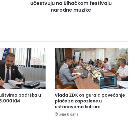
narodne
učestvuju na Bihaćkom festivalu
muzike
narodne muzike
uštvima podrška u
Vlada ZDK osigurala povećanje
38.000 KM
plaće za zaposlene u
ustanovama kulture
prije 6 dana