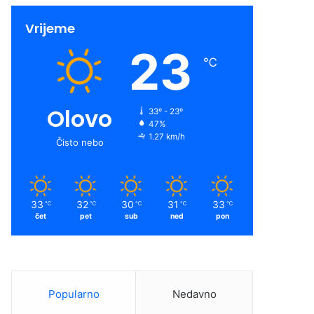
Vrijeme
23
℃
Olovo
33º - 23º
47%
1.27 km/h
Čisto nebo
33
32
30
31
33
℃
℃
℃
℃
℃
čet
pet
sub
ned
pon
Popularno
Nedavno