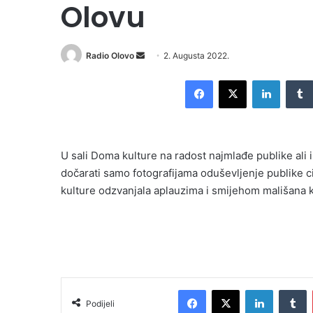
Olovu
Send
Radio Olovo
2. Augusta 2022.
an
Facebook
X
LinkedI
email
U sali Doma kulture na radost najmlađe publike ali i
dočarati samo fotografijama oduševljenje publike ci
kulture odzvanjala aplauzima i smijehom mališana ko
Facebook
X
LinkedIn
T
Podijeli