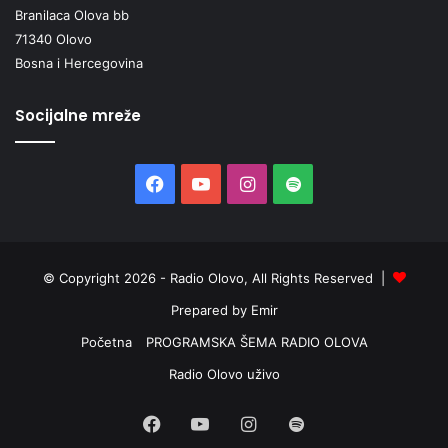
Branilaca Olova bb
71340 Olovo
-Mašić Belma ,Tamburalo momče u tamburu
Bosna i Hercegovina
Tonski zapis je na linku ispod,
Socijalne mreže
https://open.spotify.com/episode/5RMtQL2GugAr7OYpn5s
esO
Facebook
YouTube
Instagram
Spotify
Radio Olovo/ A.Milunić
© Copyright 2026 - Radio Olovo, All Rights Reserved |
Prepared by Emir
Početna
PROGRAMSKA ŠEMA RADIO OLOVA
Radio Olovo uživo
Facebook
YouTube
Instagram
Spotify