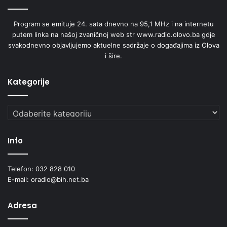
-Bajraktarević Ismeta 4.mjesto, Ah što ćemo ljubav kriti
Program se emituje 24. sata dnevno na 95,1 MHz i na internetu
putem linka na našoj zvaničnoj web str www.radio.olovo.ba gdje
svakodnevno objavljujemo aktuelne sadržaje o događajima iz Olova
-Degirmendžić Emina ,Bosno moja
i šire.
-Hadžiabdić Jusuf ,Tamburalo momče u tamburu
Kategorije
-Mehanović Irhad 2.mjesto ,Rijeko bosno
Kategorije
-Muminović Anisa 2.mjesto ,Ah što ćemo ljubav kriti
Info
-Višća Adela, Oj Safete sajo sarajlijo
Telefon: 032 828 010
-Višća Merjema, Nigdje tako k’o u Bosni nema
E-mail: oradio@bih.net.ba
-Muminović Berina,4.mjesto ,Ružo moja
Adresa
-Džakmić Medina 3.mjesto ,Kad ja pođoh na Brnbašu