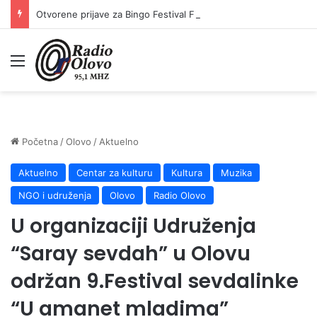
Otvorene prijave za Bingo Festival Fits: Odaberite outfit s omiljenim influencerom i zablistajte na Crvenom tepihu Sarajevo Film Festivala
Meni
Početna
/
Olovo
/
Aktuelno
Aktuelno
Centar za kulturu
Kultura
Muzika
NGO i udruženja
Olovo
Radio Olovo
U organizaciji Udruženja
“Saray sevdah” u Olovu
održan 9.Festival sevdalinke
“U amanet mladima”