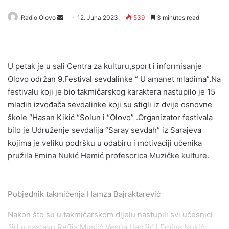
Send
Radio Olovo
12. Juna 2023.
539
3 minutes read
an
email
U petak je u sali Centra za kulturu,sport i informisanje
Olovo održan 9.Festival sevdalinke “ U amanet mladima”.Na
festivalu koji je bio takmičarskog karaktera nastupilo je 15
mladih izvođača sevdalinke koji su stigli iz dvije osnovne
škole “Hasan Kikić “Solun i “Olovo” .Organizator festivala
bilo je Udruženje sevdalija “Saray sevdah” iz Sarajeva
kojima je veliku podršku u odabiru i motivaciji učenika
pružila Emina Nukić Hemić profesorica Muzičke kulture.
Pobjednik takmičenja Hamza Bajraktarević
Nakon što su u takmičarskom dijelu nastupili svi učesnici
žiri u sastavu Refija Muslić,Vesna Hadžić i Emina Nukić