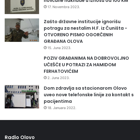
novčane naknade u iznosu od 100 KM
Muslić ,Amina Bajramović, Hazim Imamović, Mirza Varupa,
17. Novembra 2023.
Deni Varupa-klavir i harmonika Enes Salman.
Zašto državne institucije ignorišu
potragu za nestalim H.F. iz Čuništa -
OTVORENO PISMO OGORČENIH
Evo imena svih izvođača i pjesama koje su izvodili.Nadamo
GRAĐANA OLOVA
se da će biti prilike da se prijave i sljedeće godine na
15. Juna 2023.
nekom od takmičenja koja budu organizovana za izvođače
POZIV GRAĐANIMA NA DOBROVOLJNO
sevdalinke.
UČEŠĆE U POTRAZI ZA HAMIDOM
FERHATOVIĆEM
-Imamović Medina 3.mjesto, Oj safete sajo
2. Juna 2023.
Dom zdravlja sa stacionarom Olovo
-Kladančić Neila 4.mjesto, Ali pamtim još
uveo nove telefonske linije za kontakt s
pacijentima
-Đogić Anisa, Zvijezda tjera mjeseca
18. Januara 2022.
-Muratović Rijad, Čudna jada od Mostara grada
Radio Olovo
-Bajraktarević Hamza 1.mjesto, Ašik osta na te oči