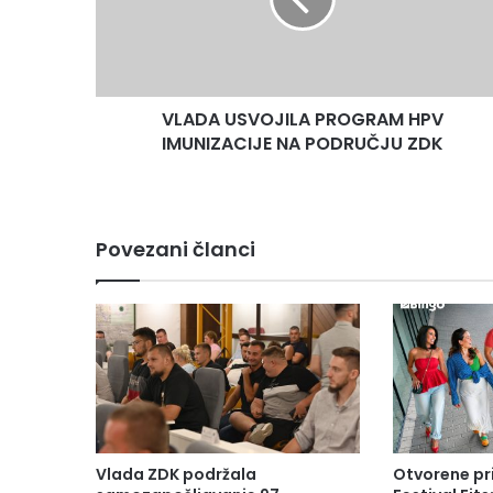
IMUNIZACIJE
NA
PODRUČJU
ZDK
VLADA USVOJILA PROGRAM HPV
IMUNIZACIJE NA PODRUČJU ZDK
Povezani članci
Vlada ZDK podržala
Otvorene pr