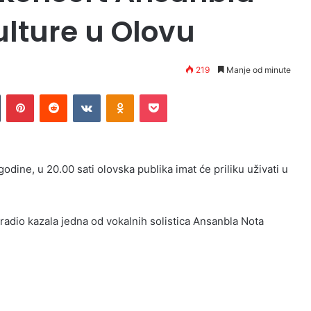
lture u Olovu
219
Manje od minute
n
Tumblr
Pinterest
Reddit
VKontakte
Odnoklassniki
Pocket
ine, u 20.00 sati olovska publika imat će priliku uživati u
 radio kazala jedna od vokalnih solistica Ansanbla Nota