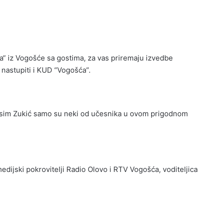
a“ iz Vogošće sa gostima, za vas priremaju izvedbe
e nastupiti i KUD “Vogošća”.
i Asim Zukić samo su neki od učesnika u ovom prigodnom
dijski pokrovitelji Radio Olovo i RTV Vogošća, voditeljica