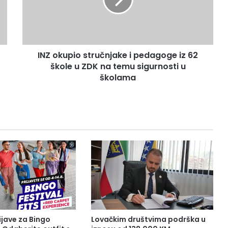
pedagoge
iz
62
škole
u
INZ okupio stručnjake i pedagoge iz 62
ZDK
na
škole u ZDK na temu sigurnosti u
temu
školama
sigurnosti
u
školama
ijave za Bingo
Lovačkim društvima podrška u