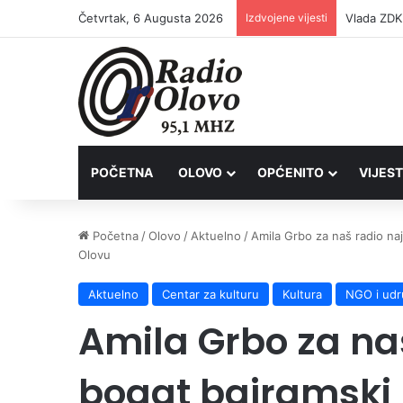
Četvrtak, 6 Augusta 2026
Izdvojene vijesti
POČETNA
OLOVO
OPĆENITO
VIJEST
Početna
/
Olovo
/
Aktuelno
/
Amila Grbo za naš radio na
Olovu
Aktuelno
Centar za kulturu
Kultura
NGO i udr
Amila Grbo za naš
bogat bajramski