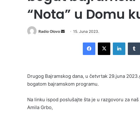
“Nota” u Domu ku
Send
Radio Olovo
15. Juna 2023.
an
Facebook
X
LinkedI
email
Drugog Bajramskog dana, u četvrtak 29.juna 2023.god
bogatom bajramskom programu.
Na linku ispod poslušajte šta je u razgovoru za naš
Amila Grbo,