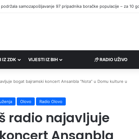
I IZ ZDK
VIJESTI IZ BIH
RADIO UŽIVO
javljuje bogat bajramski koncert Ansanbla “Nota” u Domu kulture u
uženja
Olovo
Radio Olovo
 radio najavljuje
 koncert Ansanbla