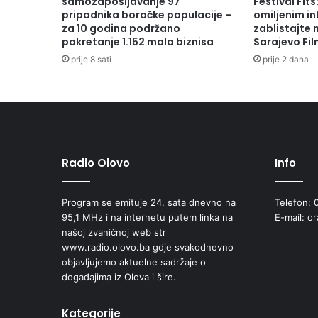
samozapošljavanje 97
Festival Fits
pripadnika boračke populacije –
omiljenim in
za 10 godina podržano
zablistajte
pokretanje 1.152 mala biznisa
Sarajevo Fil
prije 8 sati
prije 2 dana
Radio Olovo
Info
Program se emituje 24. sata dnevno na
Telefon: 
95,1 MHz i na internetu putem linka na
E-mail: o
našoj zvaničnoj web str
www.radio.olovo.ba gdje svakodnevno
objavljujemo aktuelne sadržaje o
događajima iz Olova i šire.
Kategorije