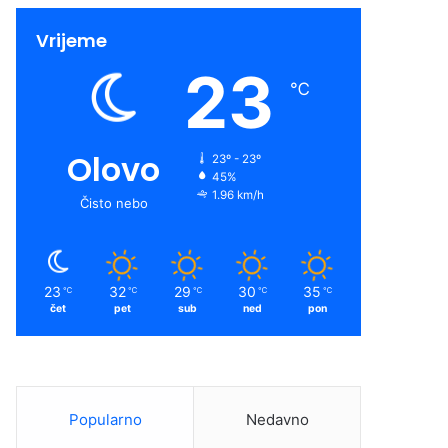
Vrijeme
23
℃
Olovo
23º - 23º
45%
1.96 km/h
Čisto nebo
23
32
29
30
35
℃
℃
℃
℃
℃
čet
pet
sub
ned
pon
Popularno
Nedavno