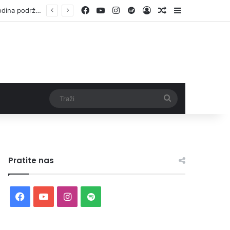
Facebook
YouTube
Instagram
Spotify
Log In
Random Article
Sidebar
Otvorene prijave za Bingo Festival Fits: Odaberite outfit s omiljenim influencerom i zablistajte na Crvenom tepihu Sarajevo Film Festivala
Traži
Pratite nas
Facebook
YouTube
Instagram
Spotify