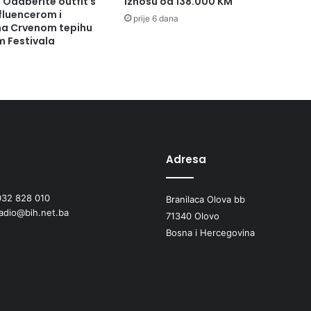
: Odaberite outfit s
iznosu od 138.000 KM
fluencerom i
prije 6 dana
 na Crvenom tepihu
m Festivala
Adresa
032 828 010
Branilaca Olova bb
radio@bih.net.ba
71340 Olovo
Bosna i Hercegovina