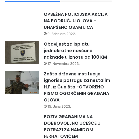
OPSEŽNA POLICIJSKA AKCIJA
NA PODRUČJU OLOVA –
UHAPŠENO OSAM LICA
9. Februara 2022.
Obavijest za isplatu
jednokratne novčane
naknade u iznosu od 100 KM
17. Novembra 2023.
Zašto državne institucije
ignorišu potragu za nestalim
H.F. iz Čuništa -OTVORENO
PISMO OGORČENIH GRAĐANA
OLOVA
15. Juna 2023.
POZIV GRAĐANIMA NA
DOBROVOLJNO UČEŠĆE U
POTRAZI ZA HAMIDOM
FERHATOVIĆEM