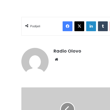
Facebook
X
LinkedIn
T
Podijeli
Radio Olovo
Website
VLADA
USVOJILA
PROGRAM
HPV