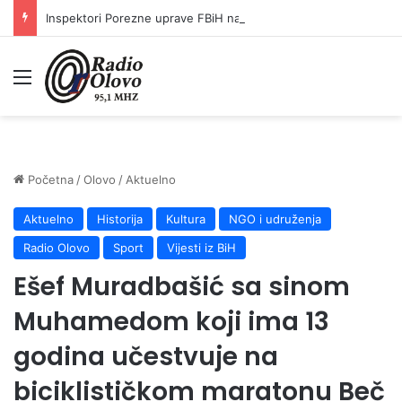
Inspektori Porezne uprave FBiH na području ZDK izvršili 24 inspekcijska nadzora
Meni
Početna
/
Olovo
/
Aktuelno
Aktuelno
Historija
Kultura
NGO i udruženja
Radio Olovo
Sport
Vijesti iz BiH
Ešef Muradbašić sa sinom
Muhamedom koji ima 13
godina učestvuje na
biciklističkom maratonu Beč