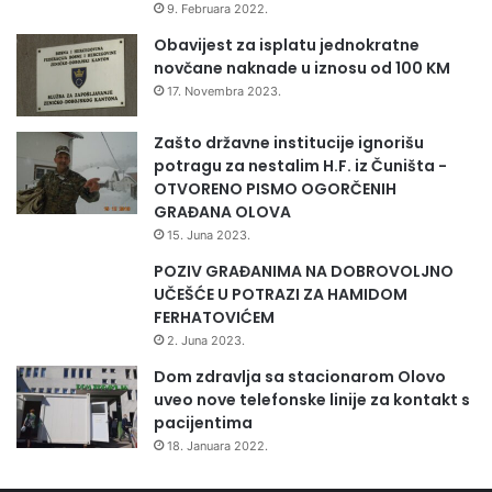
9. Februara 2022.
l
a
Obavijest za isplatu jednokratne
č
novčane naknade u iznosu od 100 KM
k
17. Novembra 2023.
o
j
Zašto državne institucije ignorišu
p
potragu za nestalim H.F. iz Čuništa -
o
OTVORENO PISMO OGORČENIH
p
GRAĐANA OLOVA
u
15. Juna 2023.
l
POZIV GRAĐANIMA NA DOBROVOLJNO
a
UČEŠĆE U POTRAZI ZA HAMIDOM
c
FERHATOVIĆEM
i
j
2. Juna 2023.
i
Dom zdravlja sa stacionarom Olovo
o
uveo nove telefonske linije za kontakt s
l
pacijentima
a
18. Januara 2022.
k
š