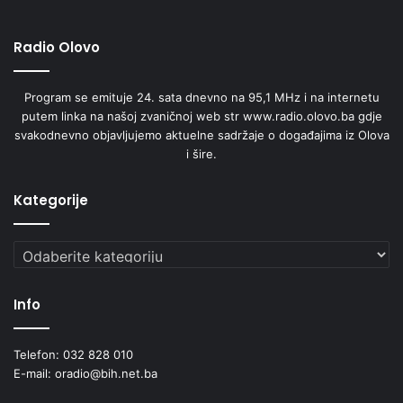
a
n
o
Radio Olovo
o
s
Program se emituje 24. sata dnevno na 95,1 MHz i na internetu
t
putem linka na našoj zvaničnoj web str www.radio.olovo.ba gdje
v
svakodnevno objavljujemo aktuelne sadržaje o događajima iz Olova
a
i šire.
r
i
v
Kategorije
a
n
Kategorije
j
e
p
Info
r
a
v
Telefon: 032 828 010
a
E-mail: oradio@bih.net.ba
z