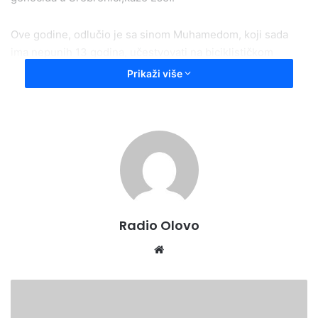
Ove godine, odlučio je sa sinom Muhamedom, koji sada
ima nepunih 13 godina, učestvovati na biciklističkom
memorijalnom maratonu Beč-Srebrenica, dugom 1000 km.
Prikaži više
Radio Olovo
We
bsi
te
B
I
L