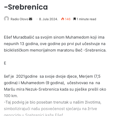
-Srebrenica
Radio Olovo
S
8. Jula 2024.
146
1 minute read
e
n
Ešef Muradbašić sa svojim sinom Muhamedom koji ima
d
nepunih 13 godina, ove godine po prvi put učestvuje na
a
biciklističkom memorijalnom maratonu Beč -Srebrenica.
n
e
E
m
a
i
šef je 2021godine sa svoje dvoje djece, Merjem (7,5
l
godina) i Muhamedom (9 godina), učestvovao na na
Maršu mira Nezuk-Srebrenica kada su pješke prešli oko
100 km.
-Taj podvig je bio poseban trenutak u našim životima,
simbolizirajući našu posvećenost sjećanju na žrtve
genocida u Srebrenici,kaže Ešef.