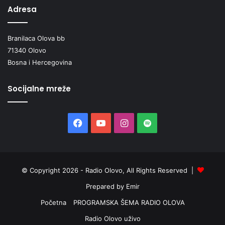
a
Adresa
p
o
m
Branilaca Olova bb
o
71340 Olovo
ć
Bosna i Hercegovina
u
š
k
Socijalne mreže
o
l
o
Facebook
YouTube
Instagram
Spotify
v
a
n
j
u
© Copyright 2026 - Radio Olovo, All Rights Reserved |
Prepared by Emir
Početna
PROGRAMSKA ŠEMA RADIO OLOVA
Radio Olovo uživo