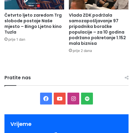
D
j
e
Četvrto ljeto zaredom Trg
Vlada ZDK podržala
a
slobode postaje Naše
samozapošljavanje 97
d
mjesto – Bingo Ljetno kino
pripadnika boračke
m
Tuzla
populacije – za 10 godina
i
podržano pokretanje 1.152
prije 1 dan
n
mala biznisa
i
prije 2 dana
s
t
r
a
Pratite nas
t
i
v
n
F
Y
I
S
i
h
a
o
n
p
t
r
c
u
s
o
Vrijeme
o