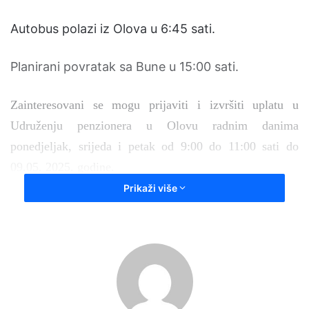
Autobus polazi iz Olova u 6:45 sati.
Planirani povratak sa Bune u 15:00 sati.
Zainteresovani se mogu prijaviti i izvršiti uplatu u
Udruženju penzionera u Olovu radnim danima
ponedjeljak, srijeda i petak od 9:00 do 11:00 sati do
09.05. 2025. godine.
Prikaži više
Za sve informacije penzioneri se mogu obratiti
Udruženju penzionera Olovo na broj telefona:
825-247 od 9:00 do 11:00 sati.
Predsjednik udruženja
Muharem Behlulović