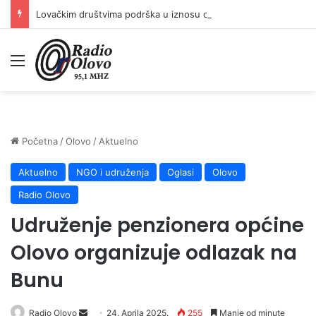
Lovačkim društvima podrška u iznosu od 138.000 KM
Meni
Početna
/
Olovo
/
Aktuelno
Aktuelno
NGO i udruženja
Oglasi
Olovo
Radio Olovo
Udruženje penzionera općine
Olovo organizuje odlazak na
Bunu
Radio Olovo
S
24. Aprila 2025.
255
Manje od minute