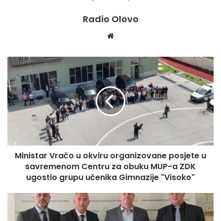
Radio Olovo
Radio Olovo / A.M
We
bsi
te
M
i
n
i
s
t
a
r
V
Ministar Vračo u okviru organizovane posjete u
r
savremenom Centru za obuku MUP-a ZDK
a
č
ugostio grupu učenika Gimnazije "Visoko"
o
u
O
o
d
k
r