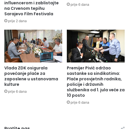
t
influencerom i zablistajte
e
prije 6 dana
e
na Crvenom tepihu
n
Sarajevo Film Festivala
u
j
s
u
prije 2 dana
a
s
v
a
r
r
e
a
m
d
e
n
n
j
Vlada ZDK osigurala
Premijer Pivić održao
o
e
povećanje plaće za
sastanke sa sindikatima:
m
V
zaposlene u ustanovama
Plaće prosvjetnih radnika,
C
T
kulture
policije i državnih
e
K
službenika od 1. jula veće za
prije 6 dana
n
B
10 posto
t
i
prije 6 dana
r
H
u
i
z
G
a
e
Pratite nas
o