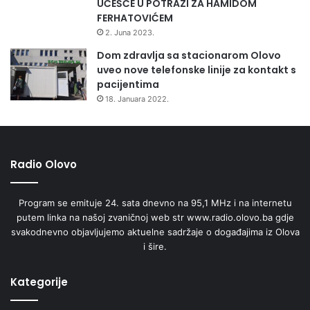
UČEŠĆE U POTRAZI ZA HAMIDOM
i
FERHATOVIĆEM
s
2. Juna 2023.
o
k
Dom zdravlja sa stacionarom Olovo
o
uveo nove telefonske linije za kontakt s
"
pacijentima
18. Januara 2022.
Radio Olovo
Program se emituje 24. sata dnevno na 95,1 MHz i na internetu
putem linka na našoj zvaničnoj web str www.radio.olovo.ba gdje
svakodnevno objavljujemo aktuelne sadržaje o događajima iz Olova
i šire.
Kategorije