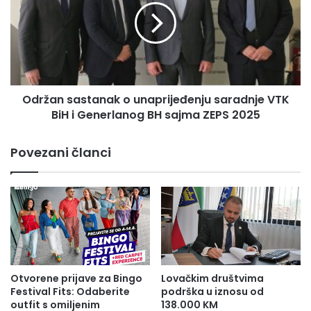
v
ž
i
a
r
n
u
s
o
a
r
s
g
Održan sastanak o unaprijeđenju saradnje VTK
t
a
BiH i Generlanog BH sajma ZEPS 2025
a
n
n
i
a
Povezani članci
z
k
o
o
v
u
a
n
n
a
e
p
p
r
o
i
s
j
Otvorene prijave za Bingo
Lovačkim društvima
j
e
Festival Fits: Odaberite
podrška u iznosu od
e
đ
outfit s omiljenim
138.000 KM