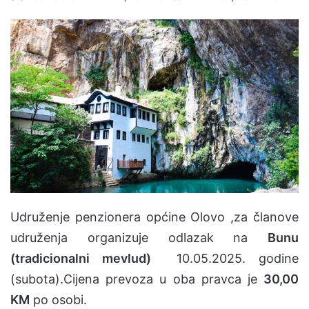
e
n
d
a
n
e
m
a
i
l
Udruženje penzionera općine Olovo ,za članove
udruženja organizuje odlazak na
Bunu
(tradicionalni mevlud)
10.05.2025. godine
(subota).
Cijena prevoza u oba pravca je
30,00
KM
po osobi.