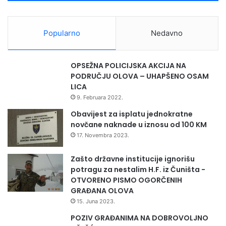
u
5
p
u
Popularno
Nedavno
u
č
e
OPSEŽNA POLICIJSKA AKCIJA NA
n
PODRUČJU OLOVA – UHAPŠENO OSAM
i
LICA
k
9. Februara 2022.
a
G
Obavijest za isplatu jednokratne
i
novčane naknade u iznosu od 100 KM
m
17. Novembra 2023.
n
a
Zašto državne institucije ignorišu
z
potragu za nestalim H.F. iz Čuništa -
i
OTVORENO PISMO OGORČENIH
j
GRAĐANA OLOVA
e
15. Juna 2023.
"
POZIV GRAĐANIMA NA DOBROVOLJNO
V