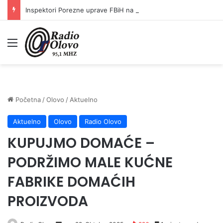
Inspektori Porezne uprave FBiH na području ZDK izvršili 24 inspekcijska nadzora
Meni
Početna
/
Olovo
/
Aktuelno
Aktuelno
Olovo
Radio Olovo
KUPUJMO DOMAĆE –
PODRŽIMO MALE KUĆNE
FABRIKE DOMAĆIH
PROIZVODA