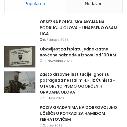
Popularno
Nedavno
OPSEŽNA POLICIJSKA AKCIJA NA
PODRUČJU OLOVA – UHAPŠENO OSAM
LICA
9. Februara 2022.
Obavijest za isplatu jednokratne
novčane naknade u iznosu od 100 KM
17. Novembra 2023.
Zašto državne institucije ignorišu
potragu za nestalim H.F. iz Čuništa -
OTVORENO PISMO OGORČENIH
Ako želite više informacija o domaćim autohtonim
GRAĐANA OLOVA
proizvodima sa područja Olova posjetite olovsku pijacu
15. Juna 2023.
petkom i potražite proizvode iz Olova ili putem facebooka
POZIV GRAĐANIMA NA DOBROVOLJNO
,
BAZAR – Rukotvorine ,domaći proizvodi Olovo
UČEŠĆE U POTRAZI ZA HAMIDOM
FERHATOVIĆEM
2. Juna 2023.