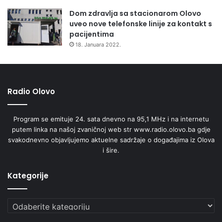
Dom zdravlja sa stacionarom Olovo
Radio Olovo /A.M
uveo nove telefonske linije za kontakt s
pacijentima
18. Januara 2022.
Radio Olovo
Program se emituje 24. sata dnevno na 95,1 MHz i na internetu
putem linka na našoj zvaničnoj web str www.radio.olovo.ba gdje
svakodnevno objavljujemo aktuelne sadržaje o događajima iz Olova
i šire.
Kategorije
Kategorije