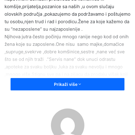
komšije,prijatelja,pozanice sa naših ,u ovom slučaju
olovskih područja ,pokazujemo da podržavamo i poštujemo
tu osobu,njen trud i rad i porodicu.Žene za koje kažemo da
su “nezaposlene” su najzaposlenije .
Njihova jutra često počinju mnogo ranije nego kod od onih
žena koje su zaposlene.One nisu samo majke,domaćice
,supruge,svekrve ,dobre komšinice,sestre ,nane već sve
što se od njih traži .”Servis nane” dok unuci odrastu
,apoteke za svaku boljku ,luka za svaku nevolju i mnogo
,mnogo više.Stignu sve pa i na pijacu da prodaju višak koji
su napravile za zimnicu jer cijene svaki dan rastu a siguran
Prikaži više
i zdrav proizvod je sve traženiji i nadati se cjenjeniji.
Svaka sezona ima svoje plodove.Od ranog proljeća mlade
žare,maslačka pa ljetorasti i zove počinju sa radom male
kućne fabrike domaćih proizvoda pa sve do kiselog
kupusa i zimnice, spisak je dug .Kada prve pahulje zabijele
brijeg majke često odahnu ali opet nađu sebi posla predu i