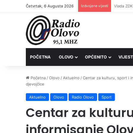
Četvrtak, 6 Augusta 2026
Izdvojene vijesti
POČETNA
OLOVO
OPĆENITO
VIJEST
Početna
/
Olovo
/
Aktuelno
/
Centar za kulturu, sport i
djevojčice
Aktuelno
Olovo
Radio Olovo
Sport
Centar za kulturu,
informisanje Olo