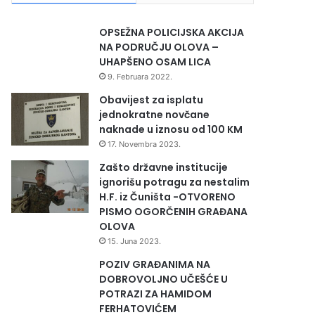
OPSEŽNA POLICIJSKA AKCIJA
NA PODRUČJU OLOVA –
UHAPŠENO OSAM LICA
9. Februara 2022.
Obavijest za isplatu
jednokratne novčane
naknade u iznosu od 100 KM
17. Novembra 2023.
Zašto državne institucije
ignorišu potragu za nestalim
H.F. iz Čuništa -OTVORENO
PISMO OGORČENIH GRAĐANA
OLOVA
15. Juna 2023.
POZIV GRAĐANIMA NA
DOBROVOLJNO UČEŠĆE U
POTRAZI ZA HAMIDOM
FERHATOVIĆEM