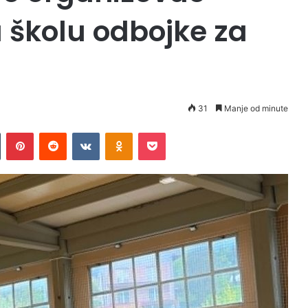
 školu odbojke za
31
Manje od minute
Tumblr
Pinterest
Reddit
VKontakte
Odnoklassniki
Pocket