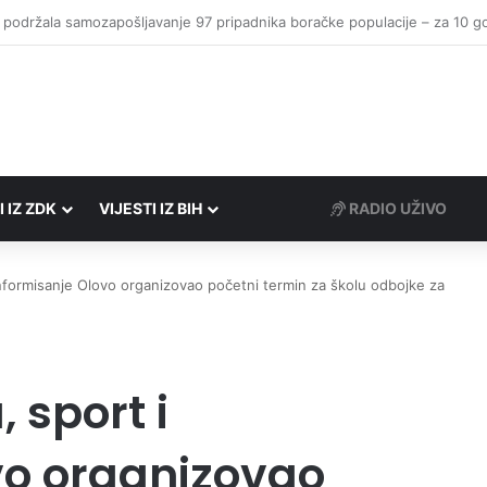
I IZ ZDK
VIJESTI IZ BIH
RADIO UŽIVO
 informisanje Olovo organizovao početni termin za školu odbojke za
 sport i
vo organizovao