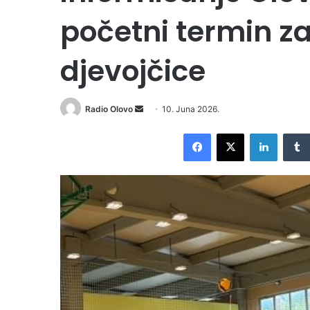
početni termin za
djevojčice
Radio Olovo
S
10. Juna 2026.
e
Facebook
X
LinkedIn
n
d
a
n
e
m
a
i
l