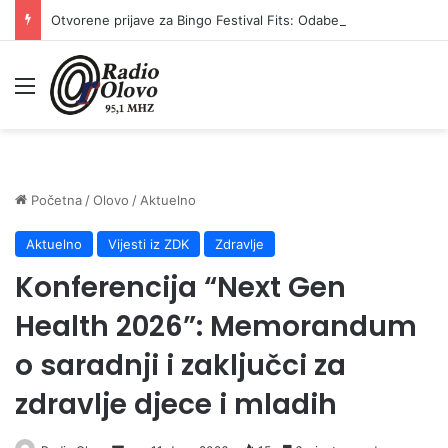
Otvorene prijave za Bingo Festival Fits: Odaberite outfit s omiljenim influencerom i zablistajte na Crvenom tepihu Sarajevo Film Festivala
Meni
Početna
/
Olovo
/
Aktuelno
Aktuelno
Vijesti iz ZDK
Zdravlje
Konferencija “Next Gen
Health 2026”: Memorandum
o saradnji i zaključci za
zdravlje djece i mladih