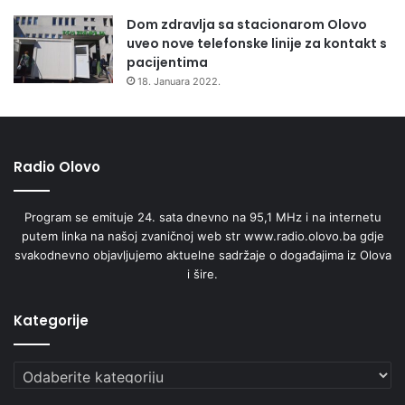
Institut, koji je naš partner, i evo ovim memorandumom mi
Dom zdravlja sa stacionarom Olovo
potvrđujemo da smo zadovoljni dosadašnjom saradnjom.
uveo nove telefonske linije za kontakt s
Naravno, kroz ovaj Memorandum mi smo odredili svoje
pacijentima
zajedničke ciljeve i aktivnosti koje će sve biti u svrhu
18. Januara 2022.
prevencije i osiguranja zdravog načina života naše djece”,
istakao je ministar Mušija.
Radio Olovo
Pomoćnik ministra zdravstva Federacije BiH Goran Čerkez
Program se emituje 24. sata dnevno na 95,1 MHz i na internetu
istakao je da je riječ o izuzetno važnom skupu, jer je fokus
putem linka na našoj zvaničnoj web str www.radio.olovo.ba gdje
stavljen na djecu i njihovu budućnost.
svakodnevno objavljujemo aktuelne sadržaje o događajima iz Olova
i šire.
Kategorije
Ulaganje u temelj društva
Kategorije