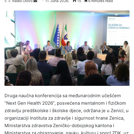
Radio Olovo
S
11. Juna 2026.
15
6 minutes read
e
n
d
a
n
e
m
a
i
l
Druga naučna konferencija sa međunarodnim učešćem
“Next Gen Health 2026”, posvećena mentalnom i fizičkom
zdravlju predškolske i školske djece, održana je u Zenici, u
organizaciji Instituta za zdravlje i sigurnost hrane Zenica,
Ministarstva zdravstva Zeničko-dobojskog kantona i
Ministarstva za obrazovanje, nauku, kulturu i sport ZDK, uz