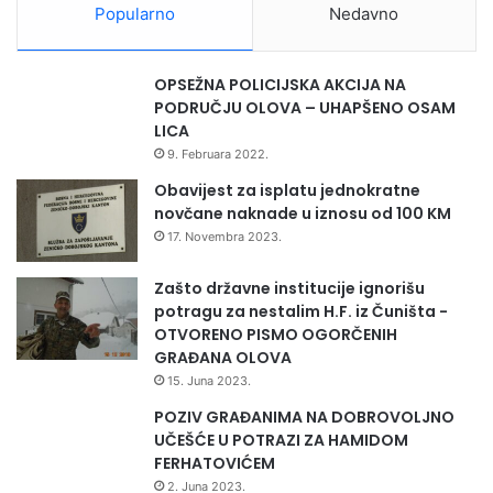
Popularno
Nedavno
“Svjedoci smo da smo prihvatanjem modernog načina
života izloženi velikim rizicima, a posebno ova populacija u
OPSEŽNA POLICIJSKA AKCIJA NA
osnovnim i srednjim školama. Dakle, izloženi su raznim
PODRUČJU OLOVA – UHAPŠENO OSAM
vrstama ovisnosti i nezdravim načinom života. Sve su to
LICA
stvari koje proizvode dugoročnu štetu – ne samo
9. Februara 2022.
pojedincima, nego i čitavom sistemu”, rekao je ministar
Obavijest za isplatu jednokratne
Mušija.
novčane naknade u iznosu od 100 KM
17. Novembra 2023.
Zašto državne institucije ignorišu
Dodao je da je Memorandum potvrda zadovoljstva
potragu za nestalim H.F. iz Čuništa -
dosadašnjom saradnjom s Institutom, ali i jasna osnova za
OTVORENO PISMO OGORČENIH
GRAĐANA OLOVA
nastavak zajedničkog rada kroz definisane ciljeve i
15. Juna 2023.
aktivnosti.
POZIV GRAĐANIMA NA DOBROVOLJNO
UČEŠĆE U POTRAZI ZA HAMIDOM
“Nismo htjeli da se programi prevencije realizuju kroz
FERHATOVIĆEM
razne projektne aktivnosti, nego smo upravo izabrali
2. Juna 2023.