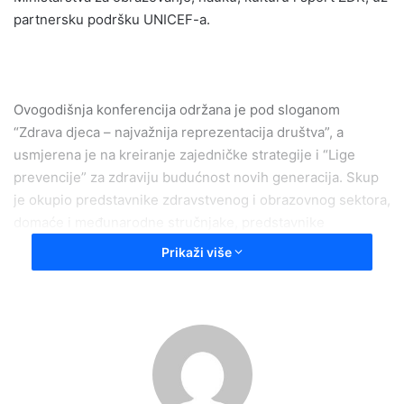
partnersku podršku UNICEF-a.
Ovogodišnja konferencija održana je pod sloganom
“Zdrava djeca – najvažnija reprezentacija društva”, a
usmjerena je na kreiranje zajedničke strategije i “Lige
prevencije” za zdraviju budućnost novih generacija. Skup
je okupio predstavnike zdravstvenog i obrazovnog sektora,
domaće i međunarodne stručnjake, predstavnike
institucija, akademske zajednice i organizacija koje se bave
Prikaži više
zdravljem, razvojem i zaštitom djece i mladih.