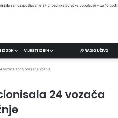
I IZ ZDK
VIJESTI IZ BIH
RADIO UŽIVO
 24 vozača zbog obijesne vožnje
cionisala 24 vozača
žnje