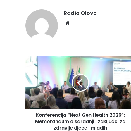
Radio Olovo
We
bsi
te
K
o
n
f
e
r
e
n
c
Konferencija “Next Gen Health 2026”:
i
Memorandum o saradnji i zaključci za
j
a
zdravlje djece i mladih