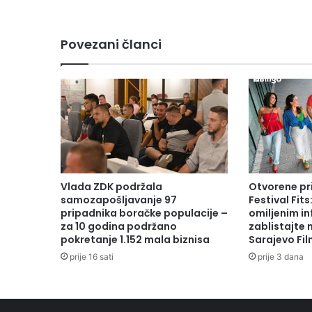
“
N
e
Povezani članci
x
t
G
e
n
H
e
a
l
t
Vlada ZDK podržala
Otvorene pr
h
samozapošljavanje 97
Festival Fits
2
pripadnika boračke populacije –
omiljenim in
0
za 10 godina podržano
zablistajte
pokretanje 1.152 mala biznisa
Sarajevo Fil
2
6
prije 16 sati
prije 3 dana
”
:
M