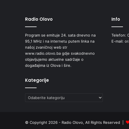
e
m
o
r
Radio Olovo
Info
a
n
Program se emituje 24. sata dnevno na
Telefon: 
d
95,1 MHz i na internetu putem linka na
E-mail: o
u
našoj zvaničnoj web str
m
www.radio.olovo.ba gdje svakodnevno
o
objavljujemo aktuelne sadržaje o
s
događajima iz Olova i šire.
a
r
a
Kategorije
d
n
Kategorije
j
i
i
z
a
© Copyright 2026 - Radio Olovo, All Rights Reserved |
k