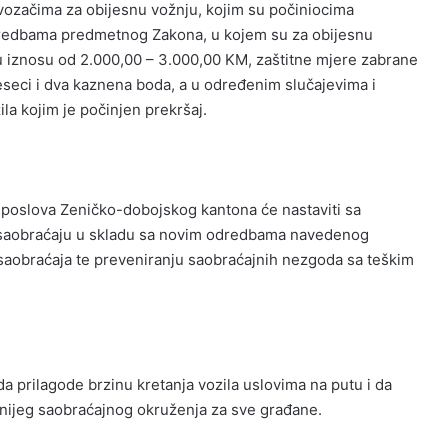
a vozačima za obijesnu vožnju, kojim su počiniocima
dredbama predmetnog Zakona, u kojem su za obijesnu
 iznosu od 2.000,00 – 3.000,00 KM, zaštitne mjere zabrane
eseci i dva kaznena boda, a u određenim slučajevima i
la kojim je počinjen prekršaj.
h poslova Zeničko-dobojskog kantona će nastaviti sa
u saobraćaju u skladu sa novim odredbama navedenog
 saobraćaja te preveniranju saobraćajnih nezgoda sa teškim
 prilagode brzinu kretanja vozila uslovima na putu i da
ijeg saobraćajnog okruženja za sve građane.