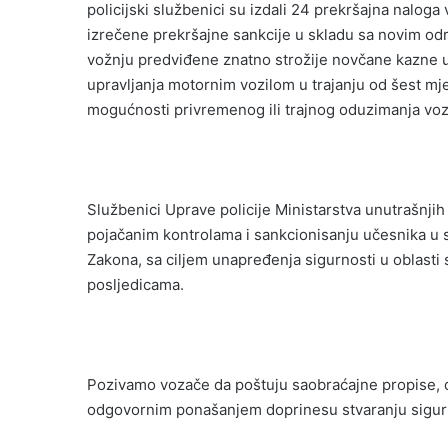
policijski službenici su izdali 24 prekršajna nalog
izrečene prekršajne sankcije u skladu sa novim o
vožnju predviđene znatno strožije novčane kazne u
upravljanja motornim vozilom u trajanju od šest mj
mogućnosti privremenog ili trajnog oduzimanja vozi
Službenici Uprave policije Ministarstva unutrašnji
pojačanim kontrolama i sankcionisanju učesnika 
Zakona, sa ciljem unapređenja sigurnosti u oblasti
posljedicama.
Pozivamo vozače da poštuju saobraćajne propise, da
odgovornim ponašanjem doprinesu stvaranju sigurn