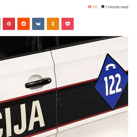
111
1 minute read
Tumblr
Pinterest
Reddit
VKontakte
Odnoklassniki
Pocket