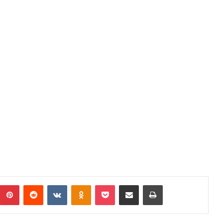
Pinterest
Reddit
VKontakte
Odnoklassniki
Pocket
Podijeli putem Emaila
Print