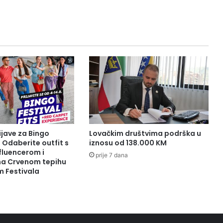
j
i
l
a
p
r
o
g
r
a
m
k
a
ijave za Bingo
Lovačkim društvima podrška u
p
: Odaberite outfit s
iznosu od 138.000 KM
i
fluencerom i
prije 7 dana
t
 na Crvenom tepihu
m Festivala
a
l
n
i
h