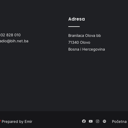
u
l
a
g
Adresa
a
n
032 828 010
Branilaca Olova bb
j
radio@bih.net.ba
a
71340 Olovo
u
Bosna i Hercegovina
c
e
s
t
o
v
n
u
i
n
f
r
Prepared by Emir
Facebook
YouTube
Instagram
Spotify
Početna
a