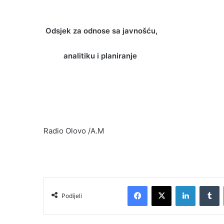
Odsjek za odnose sa javnošću,
analitiku i planiranje
Radio Olovo /A.M
Facebook
X
LinkedIn
Tumblr
Podijeli