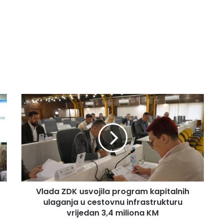
V
l
a
d
a
Z
D
K
u
Vlada ZDK usvojila program kapitalnih
s
ulaganja u cestovnu infrastrukturu
v
o
vrijedan 3,4 miliona KM