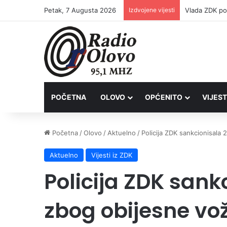
Petak, 7 Augusta 2026
Izdvojene vijesti
POČETNA
OLOVO
OPĆENITO
VIJEST
Početna
/
Olovo
/
Aktuelno
/
Policija ZDK sankcionisala
Aktuelno
Vijesti iz ZDK
Policija ZDK sank
zbog obijesne vo