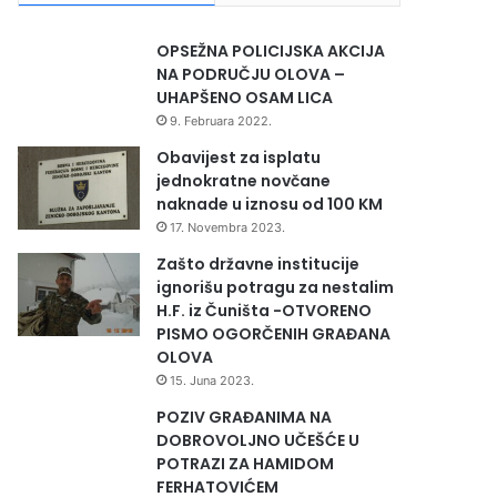
OPSEŽNA POLICIJSKA AKCIJA
NA PODRUČJU OLOVA –
UHAPŠENO OSAM LICA
9. Februara 2022.
Obavijest za isplatu
jednokratne novčane
naknade u iznosu od 100 KM
17. Novembra 2023.
Zašto državne institucije
ignorišu potragu za nestalim
H.F. iz Čuništa -OTVORENO
PISMO OGORČENIH GRAĐANA
OLOVA
15. Juna 2023.
POZIV GRAĐANIMA NA
DOBROVOLJNO UČEŠĆE U
POTRAZI ZA HAMIDOM
FERHATOVIĆEM