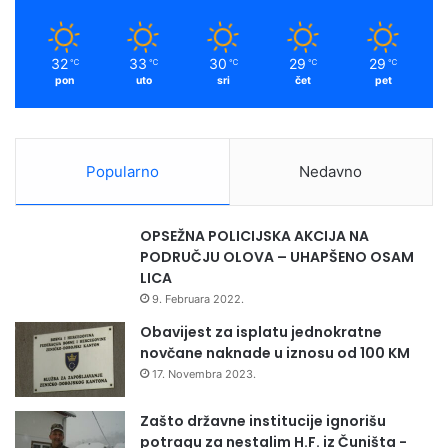
k
a
a
a
n
n
m
i
e
32
33
30
29
29
℃
℃
℃
℃
℃
c
z
pon
uto
sri
čet
pet
i
a
"
v
u
i
s
s
Popularno
Nedavno
t
n
e
o
č
s
OPSEŽNA POLICIJSKA AKCIJA NA
a
t
PODRUČJU OLOVA – UHAPŠENO OSAM
j
i
LICA
u
B
9. Februara 2022.
i
H
Obavijest za isplatu jednokratne
novčane naknade u iznosu od 100 KM
17. Novembra 2023.
Zašto državne institucije ignorišu
potragu za nestalim H.F. iz Čuništa -