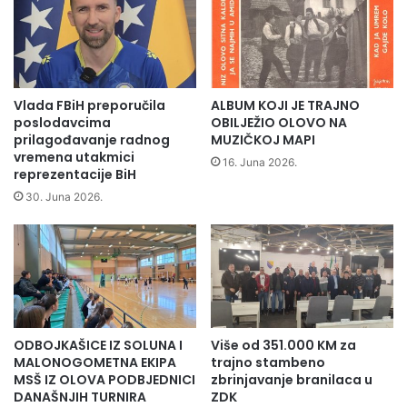
u
e
e
d
l
n
n
i
o
c
m
a
Vlada FBiH preporučila
ALBUM KOJI JE TRAJNO
s
O
poslodavcima
OBILJEŽIO OLOVO NA
t
p
prilagođavanje radnog
MUZIČKOJ MAPI
a
vremena utakmici
ć
16. Juna 2026.
n
reprezentacije BiH
i
j
n
30. Juna 2026.
u
s
u
k
"
o
P
g
r
v
o
i
m
j
ODBOJKAŠICE IZ SOLUNA I
Više od 351.000 KM za
i
e
MALONOGOMETNA EKIPA
trajno stambeno
n
ć
MSŠ IZ OLOVA PODBJEDNICI
zbrinjavanje branilaca u
v
a
DANAŠNJIH TURNIRA
ZDK
e
O