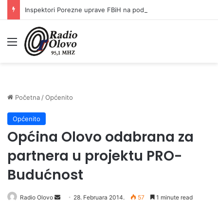
Inspektori Porezne uprave FBiH na području ZDK izvršili 24 inspekcijska nadzora
Meni
Početna
/
Općenito
Općenito
Općina Olovo odabrana za
partnera u projektu PRO-
Budućnost
Radio Olovo
S
28. Februara 2014.
57
1 minute read
e