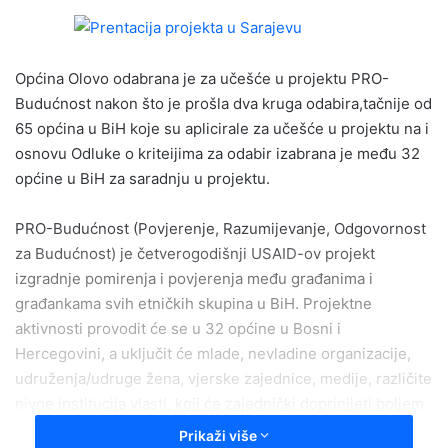
n
d
a
Općina Olovo odabrana je za učešće u projektu PRO-
n
e
Budućnost nakon što je prošla dva kruga odabira,tačnije od
m
65 općina u BiH koje su aplicirale za učešće u projektu na i
a
osnovu Odluke o kriteijima za odabir izabrana je među 32
i
općine u BiH za saradnju u projektu.
l
PRO-Budućnost (Povjerenje, Razumijevanje, Odgovornost
za Budućnost) je četverogodišnji USAID-ov projekt
izgradnje pomirenja i povjerenja među građanima i
građankama svih etničkih skupina u BiH. Projektne
aktivnosti provodit će se u 32 općine u Bosni i
Hercegovini, a uključit će mlade, nevladine organizacije,
udruženja/udruge žena, vjerske zajednice, medije, različite
nivoe institucija vlasti, koji će zajednički doprinijeti boljem
suživotu građana i građanki Bosne i Hercegovine.
Prikaži više