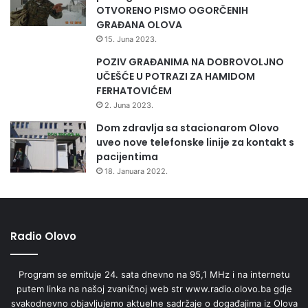
OTVORENO PISMO OGORČENIH
GRAĐANA OLOVA
15. Juna 2023.
POZIV GRAĐANIMA NA DOBROVOLJNO
UČEŠĆE U POTRAZI ZA HAMIDOM
FERHATOVIĆEM
2. Juna 2023.
Dom zdravlja sa stacionarom Olovo
uveo nove telefonske linije za kontakt s
pacijentima
18. Januara 2022.
Radio Olovo
Program se emituje 24. sata dnevno na 95,1 MHz i na internetu
putem linka na našoj zvaničnoj web str www.radio.olovo.ba gdje
svakodnevno objavljujemo aktuelne sadržaje o događajima iz Olova