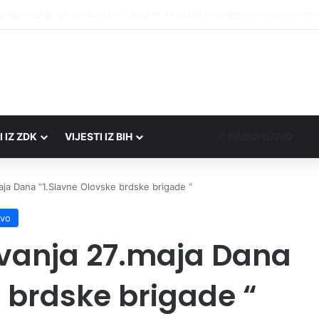
društvima podrška u iznosu od 138.000 KM
I IZ ZDK
VIJESTI IZ BIH
RADIO UŽIVO
aja Dana “1.Slavne Olovske brdske brigade “
ovo
avanja 27.maja Dana
 brdske brigade “