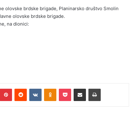
avne olovske brdske brigade, Planinarsko društvo Smolin
lavne olovske brdske brigade.
e, na dionici:
Pinterest
Reddit
VKontakte
Odnoklassniki
Pocket
Podijeli putem Emaila
Print