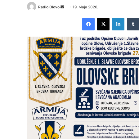
Radio Olovo
S
19. Maja 2026.
e
Facebook
X
LinkedIn
n
d
a
n
e
m
a
i
l