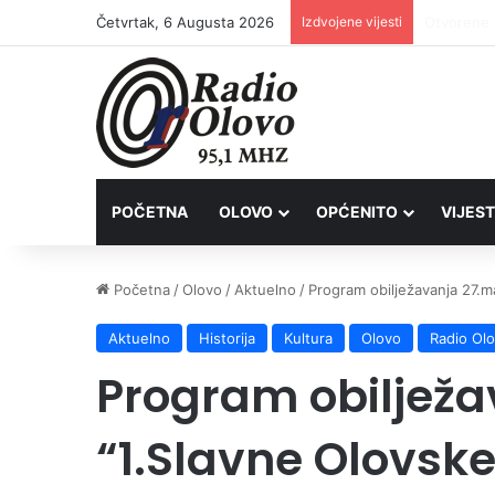
Četvrtak, 6 Augusta 2026
Izdvojene vijesti
Lovačkim 
POČETNA
OLOVO
OPĆENITO
VIJEST
Početna
/
Olovo
/
Aktuelno
/
Program obilježavanja 27.m
Aktuelno
Historija
Kultura
Olovo
Radio Ol
Program obiljež
“1.Slavne Olovske