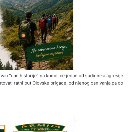
van “dan historije” na kome će jedan od sudionika agresije
ovati ratni put OIovske brigade, od njenog osnivanja pa do