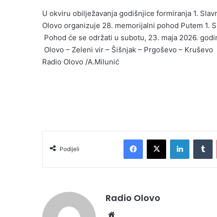
U okviru obilježavanja godišnjice formiranja 1. Sl
Olovo organizuje 28. memorijalni pohod Putem 1. S
Pohod će se održati u subotu, 23. maja 2026. godin
Olovo – Zeleni vir – Šišnjak – Prgoševo – Kruševo
Radio Olovo /A.Milunić
Facebook
X
LinkedIn
Tumblr
Podijeli
Radio Olovo
We