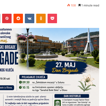
108
1 minute read
Tumblr
Pinterest
Reddit
VKontakte
Odnoklassniki
Pocket