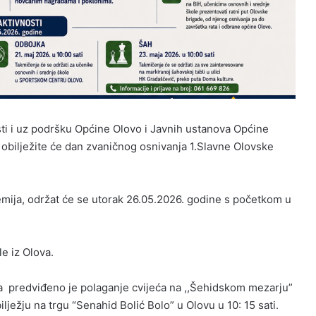
sti i uz podršku Općine Olovo i Javnih ustanova Općine
obilježite će dan zvaničnog osnivanja 1.Slavne Olovske
mija, održat će se utorak 26.05.2026. godine s početkom u
e iz Olova.
a predviđeno je polaganje cvijeća na ,,Šehidskom mezarju”
ježju na trgu “Senahid Bolić Bolo” u Olovu u 10: 15 sati.