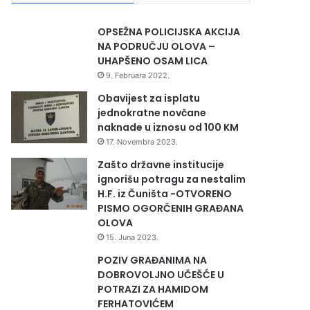
OPSEŽNA POLICIJSKA AKCIJA
NA PODRUČJU OLOVA –
UHAPŠENO OSAM LICA
9. Februara 2022.
Obavijest za isplatu
jednokratne novčane
naknade u iznosu od 100 KM
17. Novembra 2023.
Zašto državne institucije
ignorišu potragu za nestalim
H.F. iz Čuništa -OTVORENO
PISMO OGORČENIH GRAĐANA
OLOVA
15. Juna 2023.
POZIV GRAĐANIMA NA
DOBROVOLJNO UČEŠĆE U
POTRAZI ZA HAMIDOM
FERHATOVIĆEM