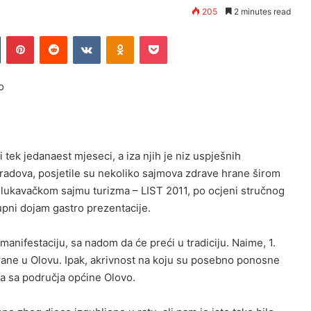
205
2 minutes read
Tumblr
Pinterest
Reddit
VKontakte
Odnoklassniki
Pocket
o
 tek jedanaest mjeseci, a iza njih je niz uspješnih
 radova, posjetile su nekoliko sajmova zdrave hrane širom
a lukavačkom sajmu turizma – LIST 2011, po ocjeni stručnog
kupni dojam gastro prezentacije.
anifestaciju, sa nadom da će preći u tradiciju. Naime, 1.
hrane u Olovu. Ipak, akrivnost na koju su posebno ponosne
ca sa područja općine Olovo.