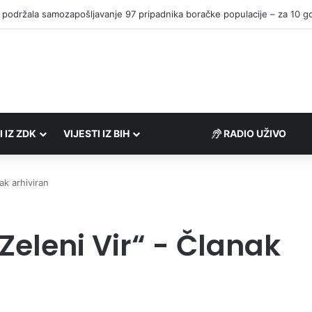
I IZ ZDK
VIJESTI IZ BIH
RADIO UŽIVO
ak arhiviran
„Zeleni Vir“ - Članak