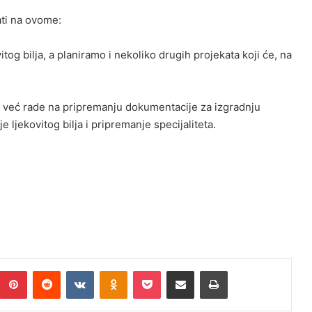
ati na ovome:
og bilja, a planiramo i nekoliko drugih projekata koji će, na
j već rade na pripremanju dokumentacije za izgradnju
je ljekovitog bilja i pripremanje specijaliteta.
Pinterest
Reddit
VKontakte
Odnoklassniki
Pocket
Podijeli putem Emaila
Print