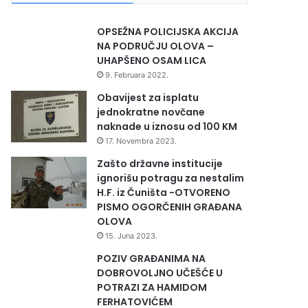
OPSEŽNA POLICIJSKA AKCIJA
NA PODRUČJU OLOVA –
UHAPŠENO OSAM LICA
9. Februara 2022.
Obavijest za isplatu
jednokratne novčane
naknade u iznosu od 100 KM
17. Novembra 2023.
Zašto državne institucije
ignorišu potragu za nestalim
H.F. iz Čuništa -OTVORENO
PISMO OGORČENIH GRAĐANA
OLOVA
15. Juna 2023.
POZIV GRAĐANIMA NA
DOBROVOLJNO UČEŠĆE U
POTRAZI ZA HAMIDOM
FERHATOVIĆEM