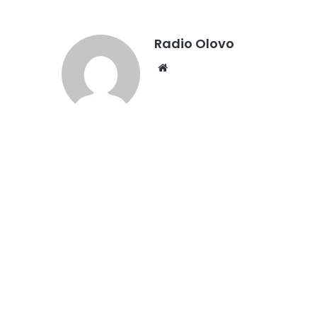
Radio Olovo
We
bsi
te