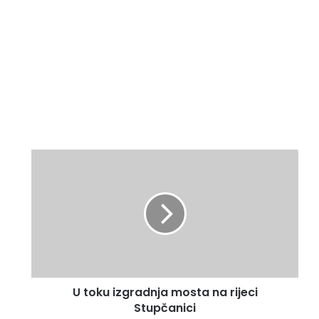
U
t
o
k
u
i
z
g
r
U toku izgradnja mosta na rijeci
a
Stupčanici
d