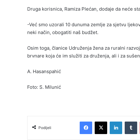
Druga korisnica, Ramiza Plećan, dodaje da neće st
-Već smo uzorali 10 dunuma zemlje za sjetvu ljekovit
neki način, obogatiti naš budžet.
Osim toga, članice Udruženja žena za ruralni razvo
brvnare koja će im služiti za druženja, ali i za sušen
A. Hasanspahić
Foto: S. Milunić
Facebook
X
LinkedIn
Tumblr
Podijeli