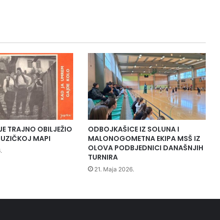
n
j
a
m
o
s
t
a
n
a
r
i
j
JE TRAJNO OBILJEŽIO
ODBOJKAŠICE IZ SOLUNA I
e
UZIČKOJ MAPI
MALONOGOMETNA EKIPA MSŠ IZ
c
OLOVA PODBJEDNICI DANAŠNJIH
.
TURNIRA
i
S
21. Maja 2026.
t
u
p
č
a