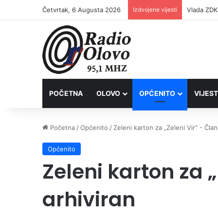
Četvrtak, 6 Augusta 2026
Izdvojene vijesti
POČETNA
OLOVO
OPĆENITO
VIJEST
Početna
/
Općenito
/
Zeleni karton za „Zeleni Vir“ - Član
Općenito
Zeleni karton za 
arhiviran