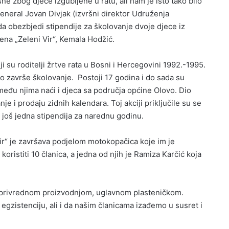
e zbog djece izgubljene u ratu, ali nam je isto tako bilo
neral Jovan Divjak (izvršni direktor Udruženja
u da obezbjedi stipendije za školovanje dvoje djece iz
ena „Zeleni Vir“, Kemala Hodžić.
 su roditelji žrtve rata u Bosni i Hercegovini 1992.-1995.
no završe školovanje. Postoji 17 godina i do sada su
 među njima naći i djeca sa područja općine Olovo. Dio
e i prodaju zidnih kalendara. Toj akciji priključile su se
a još jedna stipendija za narednu godinu.
 Vir“ je završava podjelom motokopačica koje im je
oristiti 10 članica, a jedna od njih je Ramiza Karčić koja
oprivrednom proizvodnjom, uglavnom plasteničkom.
zistenciju, ali i da našim članicama izađemo u susret i