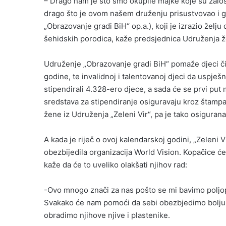
– Drago nam je što smo okupile majke koje su žalosn
drago što je ovom našem druženju prisustvovao i ge
„Obrazovanje gradi BiH“ op.a.), koji je izrazio želj
šehidskih porodica, kaže predsjednica Udruženja ž
Udruženje „Obrazovanje gradi BiH“ pomaže djeci čiji
godine, te invalidnoj i talentovanoj djeci da uspješ
stipendirali 4.328-ero djece, a sada će se prvi put
sredstava za stipendiranje osiguravaju kroz štampanj
žene iz Udruženja „Zeleni Vir“, pa je tako osiguran
A kada je riječ o ovoj kalendarskoj godini, „Zeleni
obezbijedila organizacija World Vision. Kopačice će k
kaže da će to uveliko olakšati njihov rad:
-Ovo mnogo znači za nas pošto se mi bavimo polj
Svakako će nam pomoći da sebi obezbjedimo bolju eg
obradimo njihove njive i plastenike.