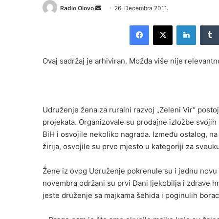
Radio Olovo
S
26. Decembra 2011.
e
Facebook
X
LinkedIn
n
d
a
Ovaj sadržaj je arhiviran. Možda više nije relevantn
n
e
m
a
Udruženje žena za ruralni razvoj „Zeleni Vir“ postoji
i
projekata. Organizovale su prodajne izložbe svojih
l
BiH i osvojile nekoliko nagrada. Između ostalog, n
žirija, osvojile su prvo mjesto u kategoriji za sveu
Žene iz ovog Udruženje pokrenule su i jednu novu m
novembra održani su prvi Dani ljekobilja i zdrave 
jeste druženje sa majkama šehida i poginulih bora