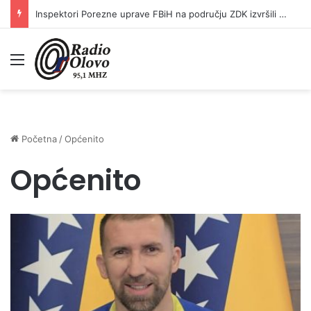
Inspektori Porezne uprave FBiH na području ZDK izvršili 24 inspekcijska nadzora
Meni
Početna
/
Općenito
Općenito