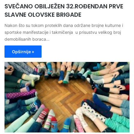
SVEČANO OBILJEŽEN 32.ROĐENDAN PRVE
SLAVNE OLOVSKE BRIGADE
Nakon što su tokom proteklih dana održane brojne kulturne i
sportske manifestacije i takmičenja u prisustvu velikog broj
demobilisanih boraca…
Opširnije »