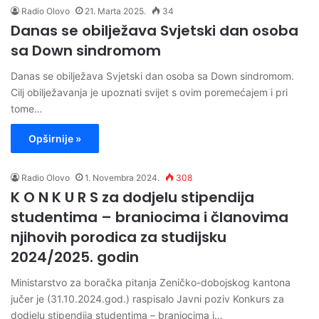
Radio Olovo
21. Marta 2025.
34
Danas se obilježava Svjetski dan osoba
sa Down sindromom
Danas se obilježava Svjetski dan osoba sa Down sindromom.
Cilj obilježavanja je upoznati svijet s ovim poremećajem i pri
tome…
Opširnije »
Radio Olovo
1. Novembra 2024.
308
K O N K U R S za dodjelu stipendija
studentima – braniocima i članovima
njihovih porodica za studijsku
2024/2025. godin
Ministarstvo za boračka pitanja Zeničko-dobojskog kantona
jučer je (31.10.2024.god.) raspisalo Javni poziv Konkurs za
dodjelu stipendija studentima – braniocima i…