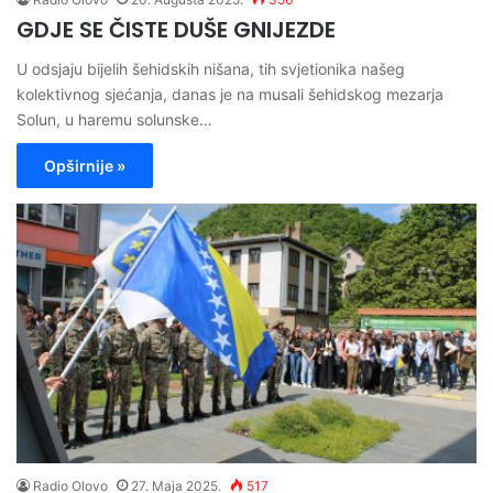
GDJE SE ČISTE DUŠE GNIJEZDE
U odsjaju bijelih šehidskih nišana, tih svjetionika našeg
kolektivnog sjećanja, danas je na musali šehidskog mezarja
Solun, u haremu solunske…
Opširnije »
Radio Olovo
27. Maja 2025.
517