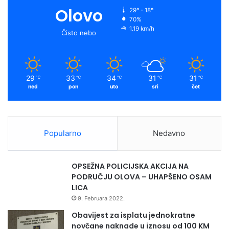
o
b
g
f
Olovo
29º - 18º
70%
o
e
r
y
1.19 km/h
Čisto nebo
k
a
m
29
33
34
31
31
℃
℃
℃
℃
℃
ned
pon
uto
sri
čet
Popularno
Nedavno
OPSEŽNA POLICIJSKA AKCIJA NA
PODRUČJU OLOVA – UHAPŠENO OSAM
LICA
9. Februara 2022.
Obavijest za isplatu jednokratne
novčane naknade u iznosu od 100 KM