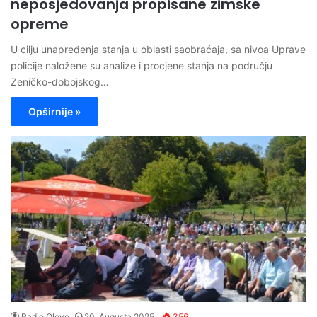
neposjedovanja propisane zimske
opreme
U cilju unapređenja stanja u oblasti saobraćaja, sa nivoa Uprave
policije naložene su analize i procjene stanja na području
Zeničko-dobojskog…
Opširnije »
Radio Olovo
20. Augusta 2025.
356