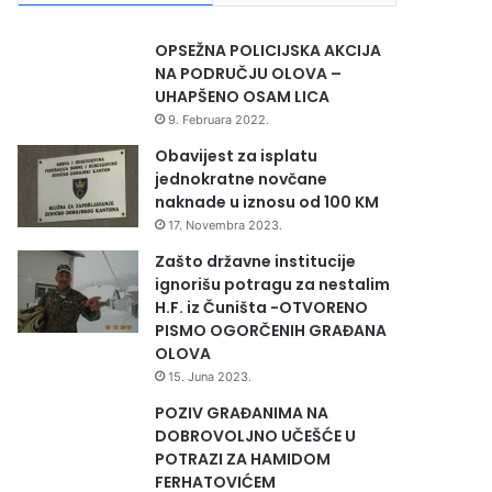
OPSEŽNA POLICIJSKA AKCIJA
NA PODRUČJU OLOVA –
UHAPŠENO OSAM LICA
9. Februara 2022.
Obavijest za isplatu
jednokratne novčane
naknade u iznosu od 100 KM
17. Novembra 2023.
Zašto državne institucije
ignorišu potragu za nestalim
H.F. iz Čuništa -OTVORENO
PISMO OGORČENIH GRAĐANA
OLOVA
15. Juna 2023.
POZIV GRAĐANIMA NA
DOBROVOLJNO UČEŠĆE U
POTRAZI ZA HAMIDOM
FERHATOVIĆEM