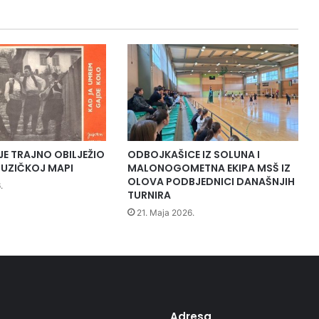
m
o
s
t
a
n
a
r
i
j
JE TRAJNO OBILJEŽIO
ODBOJKAŠICE IZ SOLUNA I
e
UZIČKOJ MAPI
MALONOGOMETNA EKIPA MSŠ IZ
c
OLOVA PODBJEDNICI DANAŠNJIH
.
TURNIRA
i
S
21. Maja 2026.
t
u
p
č
a
n
i
Adresa