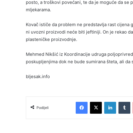
posto, a troškovi povećani, te da je moguće da se p
mljekarama.
Kovač ističe da problem ne predstavlja rast cijena g
ni uvozni proizvodi neće biti jeftiniji. On je reka
plasteničke proizvodnje.
Mehmed Nikšić iz Koordinacije udruga poljoprivred
poskupljenjima dok ne bude sumirana šteta, ali da 
bljesak.info
Facebook
X
LinkedIn
Tumblr
Podijeli