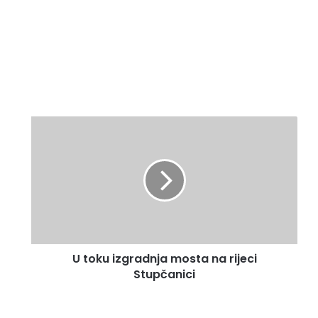
U
t
o
k
u
i
z
g
r
U toku izgradnja mosta na rijeci
a
Stupčanici
d
n
j
a