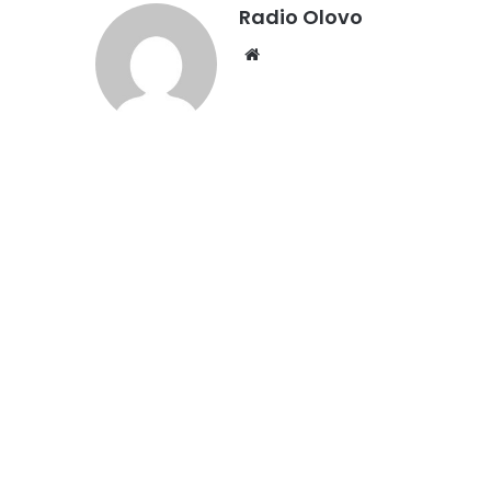
Radio Olovo
We
bsi
te