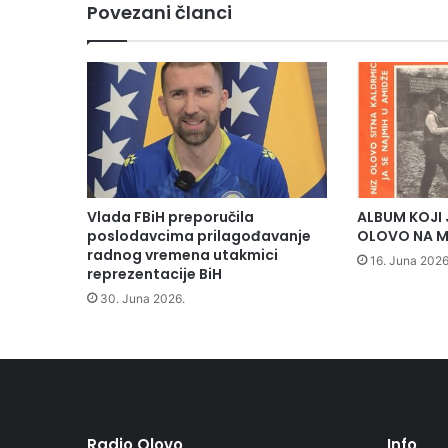
Povezani članci
Vlada FBiH preporučila
ALBUM KOJI 
poslodavcima prilagođavanje
OLOVO NA M
radnog vremena utakmici
16. Juna 2026
reprezentacije BiH
30. Juna 2026.
Radio Olovo
Info