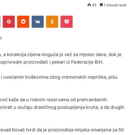
45
1 minute read
Tumblr
Pinterest
Reddit
VKontakte
Odnoklassniki
Pocket
o
o, a korekcija cijena moguća je već za mjesec dana, dok je
oprivredni proizvođači i pekari iz Federacije BiH.
i uvećanim troškovima zbog vremenskih neprilika, pišu
anović kaže da u robnim rezervama od prehrambenih
irati u slučaju drastičnog poskupljenja kruha, a da drugih
evad Kovač tvrdi da je proizvodnja mlijeka smanjena za 50