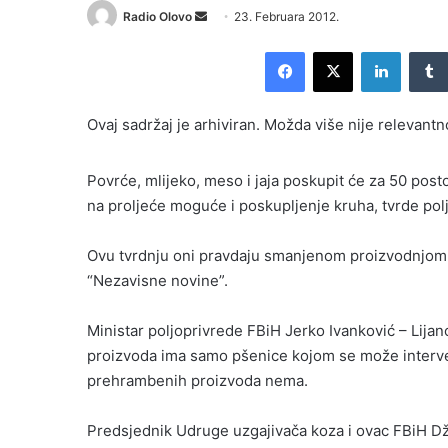
Radio Olovo
S
23. Februara 2012.
e
Facebook
X
LinkedIn
n
d
a
Ovaj sadržaj je arhiviran. Možda više nije relevantn
n
e
Povrće, mlijeko, meso i jaja poskupit će za 50 post
m
na proljeće moguće i poskupljenje kruha, tvrde polj
a
i
Ovu tvrdnju oni pravdaju smanjenom proizvodnjom 
l
“Nezavisne novine”.
Ministar poljoprivrede FBiH Jerko Ivanković – Lij
proizvoda ima samo pšenice kojom se može interven
prehrambenih proizvoda nema.
Predsjednik Udruge uzgajivača koza i ovac FBiH Dž