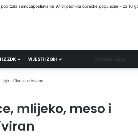
I IZ ZDK
VIJESTI IZ BIH
RADIO UŽIVO
 jaja - Članak arhiviran
e, mlijeko, meso i
iviran