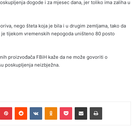
oskupljenja dogode i za mjesec dana, jer toliko ima zaliha u
oriva, nego šteta koja je bila i u drugim zemljama, tako da
o da je tijekom vremenskih nepogoda uništeno 80 posto
nih proizvođača FBiH kaže da ne može govoriti o
su poskupljenja neizbježna.
Pinterest
Reddit
VKontakte
Odnoklassniki
Pocket
Podijeli putem Emaila
Print