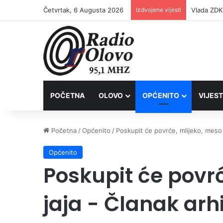
Četvrtak, 6 Augusta 2026
Izdvojene vijesti
POČETNA
OLOVO
OPĆENITO
VIJEST
Početna
/
Općenito
/
Poskupit će povrće, mlijeko, meso i
Općenito
Poskupit će povrć
jaja - Članak arh