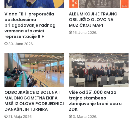
p
e
Vlada FBiH preporučila
ALBUM KOJI JE TRAJNO
n
poslodavcima
OBILJEŽIO OLOVO NA
d
prilagođavanje radnog
MUZIČKOJ MAPI
vremena utakmici
i
16. Juna 2026.
reprezentacije BiH
s
t
30. Juna 2026.
i
m
a
b
o
r
a
ODBOJKAŠICE IZ SOLUNA I
Više od 351.000 KM za
č
MALONOGOMETNA EKIPA
trajno stambeno
k
MSŠ IZ OLOVA PODBJEDNICI
zbrinjavanje branilaca u
e
DANAŠNJIH TURNIRA
ZDK
p
21. Maja 2026.
3. Marta 2026.
o
p
u