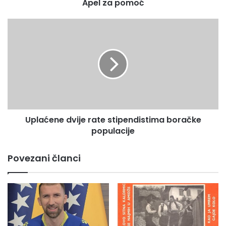
Apel za pomoć
o
ć
U
p
l
a
ć
e
n
e
d
Uplaćene dvije rate stipendistima boračke
v
populacije
i
j
e
Povezani članci
r
a
t
e
s
t
i