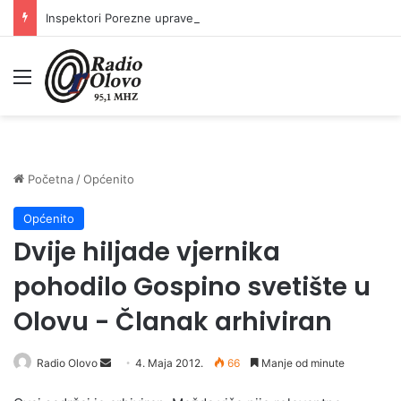
Inspektori Porezne uprave FBiH na području ZDK izvršili 24 inspekcijska nadzora
Meni
Početna
/
Općenito
Općenito
Dvije hiljade vjernika
pohodilo Gospino svetište u
Olovu - Članak arhiviran
Radio Olovo
S
4. Maja 2012.
66
Manje od minute
e