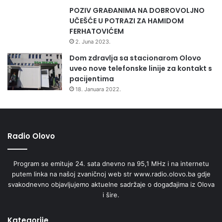
POZIV GRAĐANIMA NA DOBROVOLJNO
UČEŠĆE U POTRAZI ZA HAMIDOM
FERHATOVIĆEM
2. Juna 2023.
Dom zdravlja sa stacionarom Olovo
uveo nove telefonske linije za kontakt s
pacijentima
18. Januara 2022.
Radio Olovo
Program se emituje 24. sata dnevno na 95,1 MHz i na internetu
putem linka na našoj zvaničnoj web str www.radio.olovo.ba gdje
svakodnevno objavljujemo aktuelne sadržaje o događajima iz Olova
i šire.
Kategorije