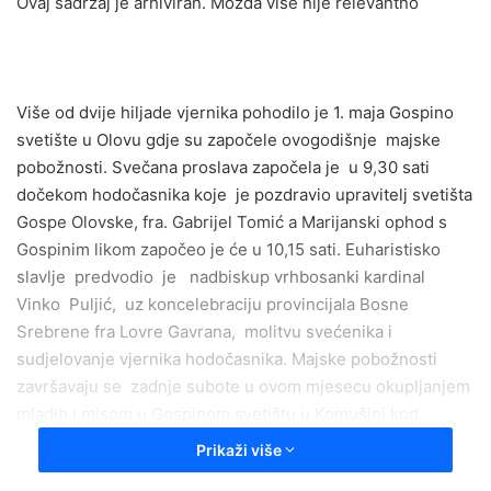
Ovaj sadržaj je arhiviran. Možda više nije relevantno
n
d
a
n
Više od dvije hiljade vjernika pohodilo je 1. maja Gospino
e
svetište u Olovu gdje su započele ovogodišnje majske
m
a
pobožnosti. Svečana proslava započela je u 9,30 sati
i
dočekom hodočasnika koje je pozdravio upravitelj svetišta
l
Gospe Olovske, fra. Gabrijel Tomić a Marijanski ophod s
Gospinim likom započeo je će u 10,15 sati. Euharistisko
slavlje predvodio je nadbiskup vrhbosanki kardinal
Vinko Puljić, uz koncelebraciju provincijala Bosne
Srebrene fra Lovre Gavrana, molitvu svećenika i
sudjelovanje vjernika hodočasnika. Majske pobožnosti
završavaju se zadnje subote u ovom mjesecu okupljanjem
mladih i misom u Gospinom svetištu u Komušini kod
Teslića.
Prikaži više