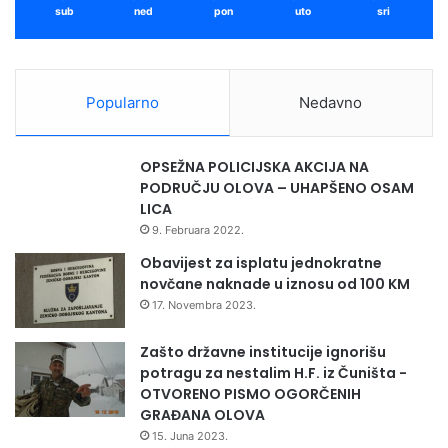
sub
ned
pon
uto
sri
Popularno
Nedavno
OPSEŽNA POLICIJSKA AKCIJA NA
PODRUČJU OLOVA – UHAPŠENO OSAM
LICA
9. Februara 2022.
Obavijest za isplatu jednokratne
novčane naknade u iznosu od 100 KM
17. Novembra 2023.
Zašto državne institucije ignorišu
potragu za nestalim H.F. iz Čuništa -
OTVORENO PISMO OGORČENIH
GRAĐANA OLOVA
15. Juna 2023.