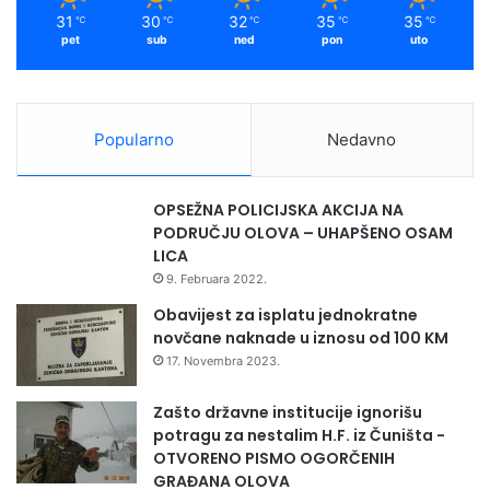
m
31
30
32
35
35
℃
℃
℃
℃
℃
pet
sub
ned
pon
uto
Popularno
Nedavno
OPSEŽNA POLICIJSKA AKCIJA NA
PODRUČJU OLOVA – UHAPŠENO OSAM
LICA
9. Februara 2022.
Obavijest za isplatu jednokratne
novčane naknade u iznosu od 100 KM
17. Novembra 2023.
Zašto državne institucije ignorišu
potragu za nestalim H.F. iz Čuništa -
OTVORENO PISMO OGORČENIH
GRAĐANA OLOVA