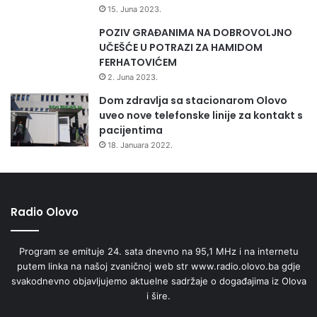
15. Juna 2023.
POZIV GRAĐANIMA NA DOBROVOLJNO
UČEŠĆE U POTRAZI ZA HAMIDOM
FERHATOVIĆEM
2. Juna 2023.
Dom zdravlja sa stacionarom Olovo
uveo nove telefonske linije za kontakt s
pacijentima
18. Januara 2022.
Radio Olovo
Program se emituje 24. sata dnevno na 95,1 MHz i na internetu
putem linka na našoj zvaničnoj web str www.radio.olovo.ba gdje
svakodnevno objavljujemo aktuelne sadržaje o događajima iz Olova
i šire.