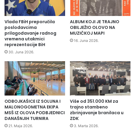
t
i
p
e
Vlada FBiH preporučila
ALBUM KOJI JE TRAJNO
n
poslodavcima
OBILJEŽIO OLOVO NA
d
prilagođavanje radnog
MUZIČKOJ MAPI
vremena utakmici
i
16. Juna 2026.
reprezentacije BiH
s
t
30. Juna 2026.
i
m
a
b
o
r
a
ODBOJKAŠICE IZ SOLUNA I
Više od 351.000 KM za
č
MALONOGOMETNA EKIPA
trajno stambeno
k
MSŠ IZ OLOVA PODBJEDNICI
zbrinjavanje branilaca u
e
DANAŠNJIH TURNIRA
ZDK
p
21. Maja 2026.
3. Marta 2026.
o
p