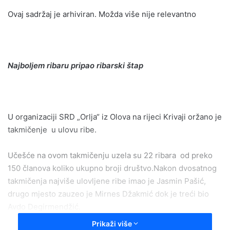
n
Ovaj sadržaj je arhiviran. Možda više nije relevantno
d
a
n
e
Najboljem ribaru pripao ribarski štap
m
a
i
l
U organizaciji SRD „Orlja“ iz Olova na rijeci Krivaji oržano je
takmičenje u ulovu ribe.
Učešće na ovom takmičenju uzela su 22 ribara od preko
150 članova koliko ukupno broji društvo.Nakon dvosatnog
takmičenja najviše ulovljene ribe imao je Jasmin Pašić,
drugo mjesto zauzeo je Mirnes Džakmić dok je treći bio
Avdo Degirmendžić.
Prikaži više