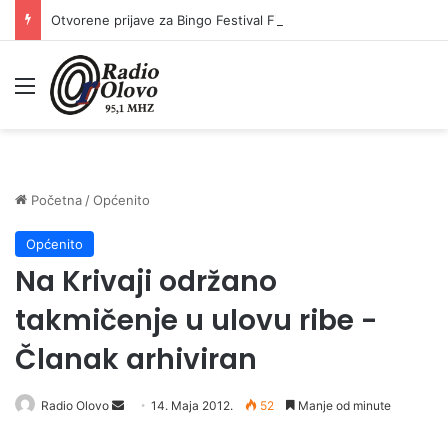
Otvorene prijave za Bingo Festival Fits: Odaberite outfit s omiljenim influencerom i zablistajte na Crvenom tepihu Sarajevo Film Festivala
Meni
Početna
/
Općenito
Općenito
Na Krivaji održano
takmičenje u ulovu ribe -
Članak arhiviran
Radio Olovo
S
14. Maja 2012.
52
Manje od minute
e