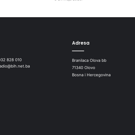
m
a
b
o
r
a
č
Adresa
k
e
032 828 010
Branilaca Olova bb
p
radio@bih.net.ba
o
71340 Olovo
p
Bosna i Hercegovina
u
l
a
c
i
j
e