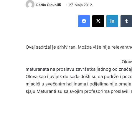
Radio Olovo
S
27. Maja 2012.
e
Facebook
X
LinkedIn
n
d
a
n
Ovaj sadržaj je arhiviran. Možda više nije relevantn
e
m
Olov
a
i
maturanata na proslavu završetka jednog od značajnij
l
Olova kao i uvijek do sada došli su da podrže i p
mladići u svečanim haljinama i odijelima nije omela
sjaju.Maturanti su sa svojim profesorima proslavili