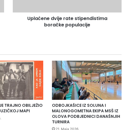
e
d
Uplaćene dvije rate stipendistima
v
boračke populacije
i
j
e
r
a
t
e
s
t
i
p
e
n
d
JE TRAJNO OBILJEŽIO
ODBOJKAŠICE IZ SOLUNA I
i
UZIČKOJ MAPI
MALONOGOMETNA EKIPA MSŠ IZ
s
OLOVA PODBJEDNICI DANAŠNJIH
.
TURNIRA
t
i
21. Maja 2026.