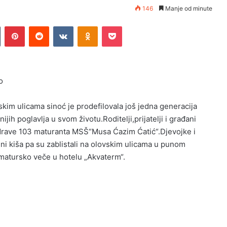
146
Manje od minute
Tumblr
Pinterest
Reddit
VKontakte
Odnoklassniki
Pocket
o
skim ulicama sinoć je prodefilovala još jedna generacija
ih poglavlja u svom životu.Roditelji,prijatelji i građani
ozdrave 103 maturanta MSŠ“Musa Ćazim Ćatić“.Djevojke i
 ni kiša pa su zablistali na olovskim ulicama u punom
 matursko veče u hotelu „Akvaterm“.