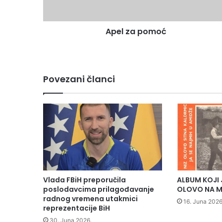
o
m
Apel za pomoć
o
ć
Povezani članci
Vlada FBiH preporučila
ALBUM KOJI 
poslodavcima prilagođavanje
OLOVO NA M
radnog vremena utakmici
16. Juna 2026
reprezentacije BiH
30. Juna 2026.