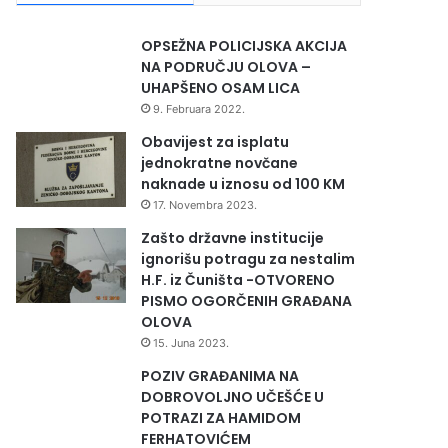
OPSEŽNA POLICIJSKA AKCIJA
NA PODRUČJU OLOVA –
UHAPŠENO OSAM LICA
9. Februara 2022.
Obavijest za isplatu
jednokratne novčane
naknade u iznosu od 100 KM
17. Novembra 2023.
Zašto državne institucije
ignorišu potragu za nestalim
H.F. iz Čuništa -OTVORENO
PISMO OGORČENIH GRAĐANA
OLOVA
15. Juna 2023.
POZIV GRAĐANIMA NA
DOBROVOLJNO UČEŠĆE U
POTRAZI ZA HAMIDOM
FERHATOVIĆEM