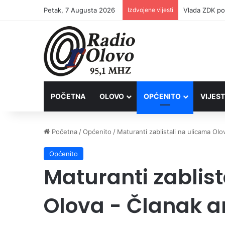
Petak, 7 Augusta 2026
Izdvojene vijesti
POČETNA
OLOVO
OPĆENITO
VIJEST
Početna
/
Općenito
/
Maturanti zablistali na ulicama Olo
Općenito
Maturanti zablist
Olova - Članak a