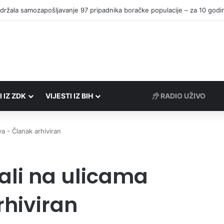
I IZ ZDK
VIJESTI IZ BIH
RADIO UŽIVO
va - Članak arhiviran
ali na ulicama
rhiviran