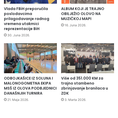
p
e
Vlada FBiH preporučila
ALBUM KOJI JE TRAJNO
Pres služba ZDK
n
poslodavcima
OBILJEŽIO OLOVO NA
d
prilagođavanje radnog
MUZIČKOJ MAPI
vremena utakmici
i
16. Juna 2026.
reprezentacije BiH
s
t
30. Juna 2026.
i
m
a
b
o
r
a
ODBOJKAŠICE IZ SOLUNA I
Više od 351.000 KM za
č
MALONOGOMETNA EKIPA
trajno stambeno
k
MSŠ IZ OLOVA PODBJEDNICI
zbrinjavanje branilaca u
e
DANAŠNJIH TURNIRA
ZDK
p
21. Maja 2026.
3. Marta 2026.
o
p
u
l