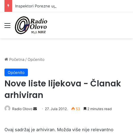
Inspektori Porezne uprave FBiH na području ZDK izvršili 24 inspekcijska nadzora
Meni
Početna
/
Općenito
Općenito
Nove liste lijekova - Članak
arhiviran
Radio Olovo
S
27. Jula 2012.
53
2 minutes read
e
n
Ovaj sadržaj je arhiviran. Možda više nije relevantno
d