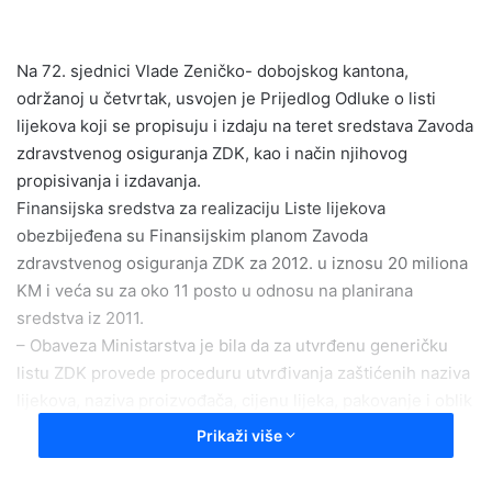
a
n
e
Na 72. sjednici Vlade Zeničko- dobojskog kantona,
m
održanoj u četvrtak, usvojen je Prijedlog Odluke o listi
a
lijekova koji se propisuju i izdaju na teret sredstava Zavoda
i
zdravstvenog osiguranja ZDK, kao i način njihovog
l
propisivanja i izdavanja.
Finansijska sredstva za realizaciju Liste lijekova
obezbijeđena su Finansijskim planom Zavoda
zdravstvenog osiguranja ZDK za 2012. u iznosu 20 miliona
KM i veća su za oko 11 posto u odnosu na planirana
sredstva iz 2011.
– Obaveza Ministarstva je bila da za utvrđenu generičku
listu ZDK provede proceduru utvrđivanja zaštićenih naziva
lijekova, naziva proizvođača, cijenu lijeka, pakovanje i oblik
lijeka uz striktnu primjenu Federalne odluke o listi
Prikaži više
esencijalnih lijekova. Najvažniji segment te odluke je način
utvrđivanja cijene lijeka, istakla je Senka Balorda ministrica