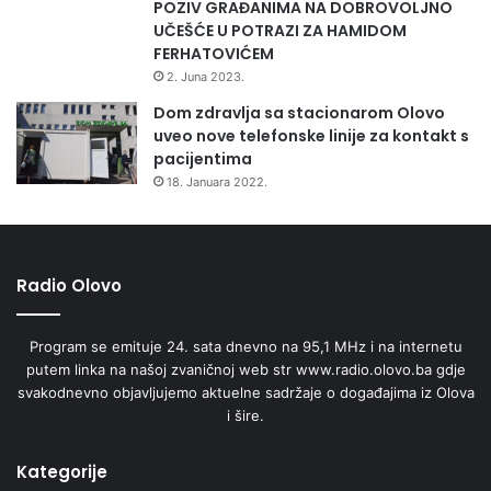
POZIV GRAĐANIMA NA DOBROVOLJNO
UČEŠĆE U POTRAZI ZA HAMIDOM
FERHATOVIĆEM
2. Juna 2023.
Dom zdravlja sa stacionarom Olovo
uveo nove telefonske linije za kontakt s
pacijentima
18. Januara 2022.
Radio Olovo
Program se emituje 24. sata dnevno na 95,1 MHz i na internetu
putem linka na našoj zvaničnoj web str www.radio.olovo.ba gdje
svakodnevno objavljujemo aktuelne sadržaje o događajima iz Olova
i šire.
Kategorije