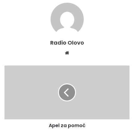
Radio Olovo
We
bsi
te
A
p
e
l
z
a
p
o
m
Apel za pomoć
o
ć