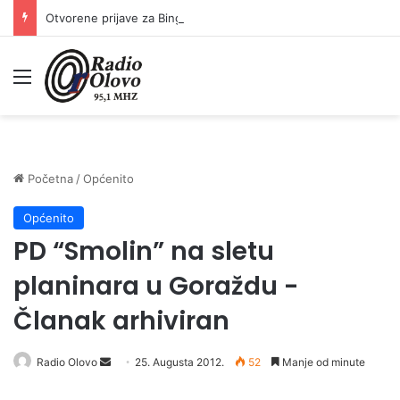
Otvorene prijave za Bingo Festival Fits: Odaberite outfit s omiljenim influencerom i zablistajte na Crvenom tepihu Sarajevo Film Festivala
Meni
Početna
/
Općenito
Općenito
PD “Smolin” na sletu
planinara u Goraždu -
Članak arhiviran
Radio Olovo
S
25. Augusta 2012.
52
Manje od minute
e