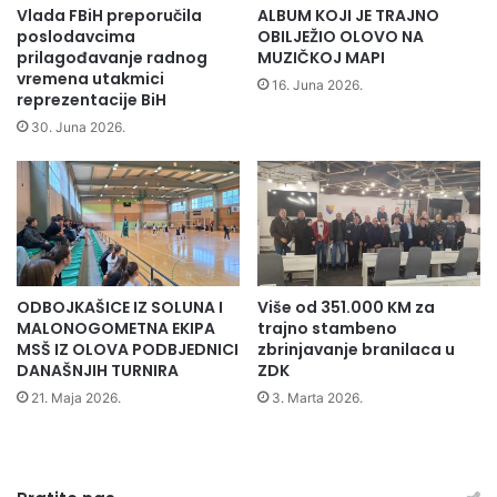
e
Vlada FBiH preporučila
ALBUM KOJI JE TRAJNO
n
poslodavcima
OBILJEŽIO OLOVO NA
d
prilagođavanje radnog
MUZIČKOJ MAPI
vremena utakmici
i
16. Juna 2026.
reprezentacije BiH
s
t
30. Juna 2026.
i
m
a
b
o
r
a
ODBOJKAŠICE IZ SOLUNA I
Više od 351.000 KM za
č
MALONOGOMETNA EKIPA
trajno stambeno
k
MSŠ IZ OLOVA PODBJEDNICI
zbrinjavanje branilaca u
e
DANAŠNJIH TURNIRA
ZDK
p
21. Maja 2026.
3. Marta 2026.
o
p
u
l
a