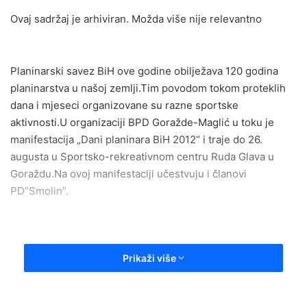
n
Ovaj sadržaj je arhiviran. Možda više nije relevantno
d
a
n
e
Planinarski savez BiH ove godine obilježava 120 godina
m
planinarstva u našoj zemlji.Tim povodom tokom proteklih
a
dana i mjeseci organizovane su razne sportske
i
aktivnosti.U organizaciji BPD Goražde-Maglić u toku je
l
manifestacija „Dani planinara BiH 2012“ i traje do 26.
augusta u Sportsko-rekreativnom centru Ruda Glava u
Goraždu.Na ovoj manifestaciji učestvuju i članovi
PD”Smolin”.
Prikaži više