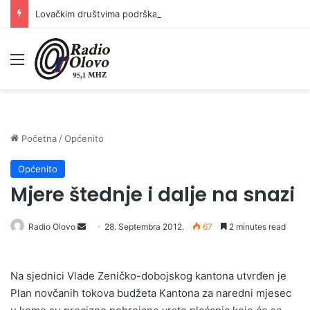
Lovačkim društvima podrška u iznosu od 138.000 KM
Meni
Početna
/
Općenito
Općenito
Mjere štednje i dalje na snazi
Radio Olovo
S
28. Septembra 2012.
67
2 minutes read
e
n
Na sjednici Vlade Zeničko-dobojskog kantona utvrđen je
d
Plan novčanih tokova budžeta Kantona za naredni mjesec
a
n