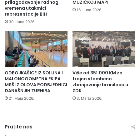
ć
t
do 17. 11. 2012. godine, a sprovest će je Kantonalni zavod
prilagođavanje radnog
MUZIČKOJ MAPI
i
vremena utakmici
e
za javno zdravstvo ZDK.
16. Juna 2026.
reprezentacije BiH
n
ž
a
i
30. Juna 2026.
Press služba ZDK
m
v
a
o
Z
t
e
i
n
n
i
j
č
a
ODBOJKAŠICE IZ SOLUNA I
Više od 351.000 KM za
k
MALONOGOMETNA EKIPA
trajno stambeno
o
MSŠ IZ OLOVA PODBJEDNICI
zbrinjavanje branilaca u
-
DANAŠNJIH TURNIRA
ZDK
d
21. Maja 2026.
3. Marta 2026.
o
b
o
j
s
Pratite nas
k
o