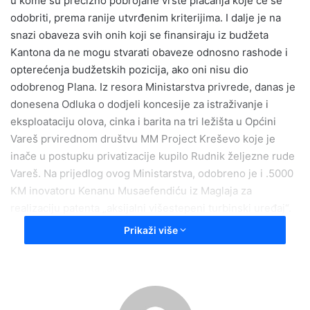
u kome su precizno pobrojane vrste plaćanja koje će se
e
odobriti, prema ranije utvrđenim kriterijima. I dalje je na
m
snazi obaveza svih onih koji se finansiraju iz budžeta
a
Kantona da ne mogu stvarati obaveze odnosno rashode i
i
opterećenja budžetskih pozicija, ako oni nisu dio
l
odobrenog Plana. Iz resora Ministarstva privrede, danas je
donesena Odluka o dodjeli koncesije za istraživanje i
eksploataciju olova, cinka i barita na tri ležišta u Općini
Vareš prvirednom društvu MM Project Kreševo koje je
inače u postupku privatizacije kupilo Rudnik željezne rude
Vareš. Na prijedlog ovog Ministarstva, odobreno je i .5000
KM inovatoru Kenanu Musaefendiću iz Maglaja za
realizaciju patenta „aksijalni višestepeni turbinski uređaj“.
Uz ovo, odobreno je i 3.000 KM Institutu za privredni
Prikaži više
inžinjering Zenica za organizaciju naučne konferencije
„Razvoj poslovanja 2012“ koja će biti održana 09. 11. ove
godine u Zenici.