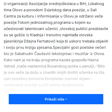
U organizaciji Asocijacije srednjoškolaca u BiH, Lokalnog
a
tima Olovo a povodom Svjetskog dana poezije, u Sali
n
e
Centra za kulturu i informisanje u Olovu je održano veče
m
poezije.Tokom jednosatnog programa u kojem su
a
učestvovali talentovani učenici ,olovskoj publici predstavile
i
su se gošće iz Kladnja i trenutno najmlađa olovska
l
pjesnikinja Džejna Ferhatović koja bi uskoro trebala objaviti
i svoju prvu knjigu pjesama.Specijalni gost poetske večeri
bio je Sabahudin Čaušević tekstopisac i muzičar iz Olova.
Kako nam je na kraju programa kazala gospođa Hasna
Vatreš ,inače nastavnica Bosanskog jezika u penziji,-“Bilo
je ovo veče za dušu u izvedbi mojih bivših učenika na šta
sam posebno ponosna.Kompletan scenski dojam i
recitovanje poezije su bili jedna nezaboravna
čarolija“.Prema riječima Sulje Sarajlića jednog od članova
Lokalnog tima Olovo zadovoljni su odzivom građana
Prikaži više
Olova.Novac od prodatih ulaznica iskoristit će za realizaciju
narednih projekata koje imaju u planu.