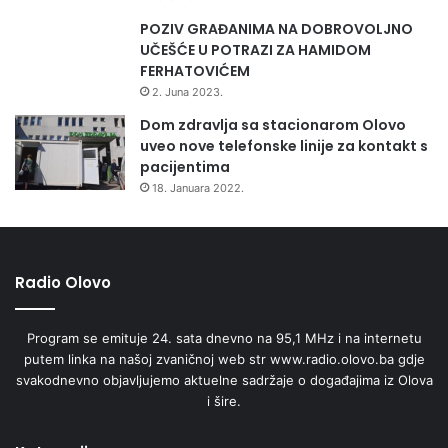
POZIV GRAĐANIMA NA DOBROVOLJNO
UČEŠĆE U POTRAZI ZA HAMIDOM
FERHATOVIĆEM
2. Juna 2023.
Dom zdravlja sa stacionarom Olovo
uveo nove telefonske linije za kontakt s
pacijentima
18. Januara 2022.
Radio Olovo
Program se emituje 24. sata dnevno na 95,1 MHz i na internetu
putem linka na našoj zvaničnoj web str www.radio.olovo.ba gdje
svakodnevno objavljujemo aktuelne sadržaje o događajima iz Olova
i šire.