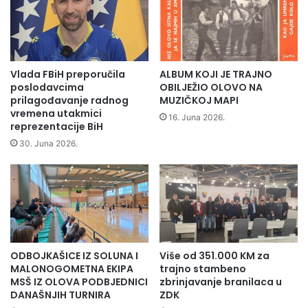
d
i
n
c
i
a
č
O
k
l
Vlada FBiH preporučila
ALBUM KOJI JE TRAJNO
o
o
poslodavcima
OBILJEŽIO OLOVO NA
m
v
prilagođavanje radnog
MUZIČKOJ MAPI
p
vremena utakmici
o
16. Juna 2026.
reprezentacije BiH
r
u
o
k
30. Juna 2026.
j
o
e
r
k
a
t
k
u
s
„
a
D
z
ODBOJKAŠICE IZ SOLUNA I
Više od 351.000 KM za
u
a
MALONOGOMETNA EKIPA
trajno stambeno
h
h
MSŠ IZ OLOVA PODBJEDNICI
zbrinjavanje branilaca u
o
t
DANAŠNJIH TURNIRA
ZDK
v
i