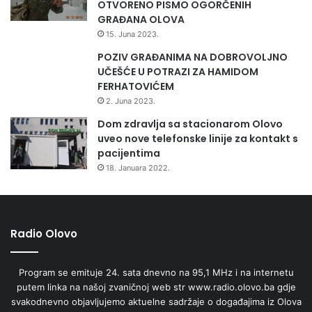
OTVORENO PISMO OGORČENIH
GRAĐANA OLOVA
15. Juna 2023.
POZIV GRAĐANIMA NA DOBROVOLJNO
UČEŠĆE U POTRAZI ZA HAMIDOM
FERHATOVIĆEM
2. Juna 2023.
Dom zdravlja sa stacionarom Olovo
uveo nove telefonske linije za kontakt s
pacijentima
18. Januara 2022.
Radio Olovo
Program se emituje 24. sata dnevno na 95,1 MHz i na internetu
putem linka na našoj zvaničnoj web str www.radio.olovo.ba gdje
svakodnevno objavljujemo aktuelne sadržaje o događajima iz Olova