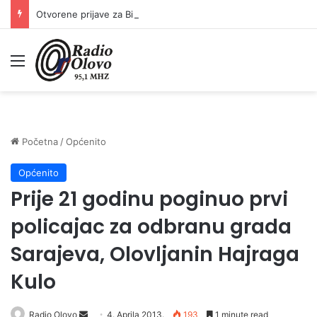
Otvorene prijave za Bingo Festival Fits: Odaberite outfit s omiljenim influencerom i zablistajte na Crvenom tepihu Sarajevo Film Festivala
Meni
Početna
/
Općenito
Općenito
Prije 21 godinu poginuo prvi
policajac za odbranu grada
Sarajeva, Olovljanin Hajraga
Kulo
Radio Olovo
S
4. Aprila 2013.
193
1 minute read