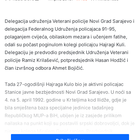
e
n
Delegacija udruženja Veterani policije Novi Grad Sarajevo i
d
delegacija Federalnog Udruženja policajaca 91-95,
a
polaganjem cvijeća, obilaskom mezara i učenjem fatihe,
n
e
odali su počast poginulom kolegi policajcu Hajragi Kuli.
m
Delegaciju je predvodio predsjednik Udruženja Veterani
a
policije Ramiz Krilašević, potpredsjednik Hasan Hodžić i
i
član izvršnog odbora Ahmet Bojičić.
l
Tada 27-ogodišnji Hajraga Kulo bio je aktivni policajac
Stanice javne bezbjednosti Novi Grad Sarajevo. U noći sa
4. na 5. april 1992. godine u Krteljima kod Ilidže, gdje je
bila smještena baza specijalne jedinice tadašnjeg
Republičkog MUP-a BiH, ubijen je iz zasjede prilikom
nailaska na punkt koji su postavili srpski dobrovoljci, dok je
njegov kolega Miralem Ganić ranjen. Predsjednik
Krilašević je u svojoj izjavi naglasio činjenicu da je Kulo