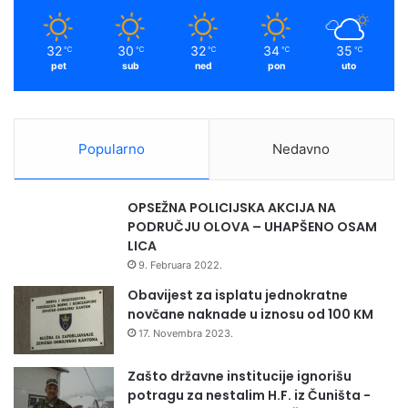
m
32
30
32
34
35
℃
℃
℃
℃
℃
pet
sub
ned
pon
uto
Popularno
Nedavno
OPSEŽNA POLICIJSKA AKCIJA NA
PODRUČJU OLOVA – UHAPŠENO OSAM
LICA
9. Februara 2022.
Obavijest za isplatu jednokratne
novčane naknade u iznosu od 100 KM
17. Novembra 2023.
Zašto državne institucije ignorišu
potragu za nestalim H.F. iz Čuništa -