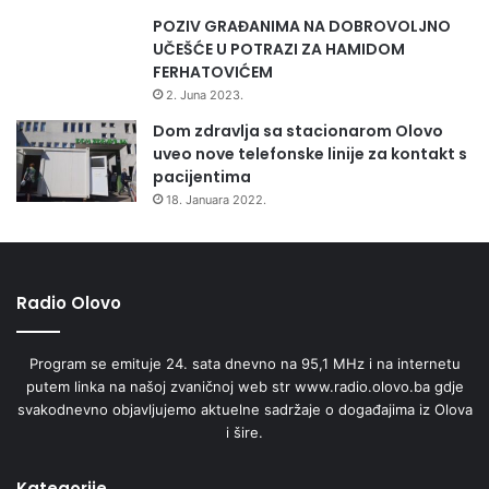
POZIV GRAĐANIMA NA DOBROVOLJNO
UČEŠĆE U POTRAZI ZA HAMIDOM
FERHATOVIĆEM
2. Juna 2023.
Dom zdravlja sa stacionarom Olovo
uveo nove telefonske linije za kontakt s
pacijentima
18. Januara 2022.
Radio Olovo
Program se emituje 24. sata dnevno na 95,1 MHz i na internetu
putem linka na našoj zvaničnoj web str www.radio.olovo.ba gdje
svakodnevno objavljujemo aktuelne sadržaje o događajima iz Olova
i šire.
Kategorije