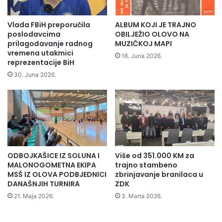
K
i
r
z
Obilježavanju Dana brigade, predhodio je tradicionalni
i
o
Vlada FBiH preporučila
ALBUM KOJI JE TRAJNO
planinarski pohod stazama ove proslavljene brigade na
v
v
poslodavcima
OBILJEŽIO OLOVO NA
a
kojem je učestvovalo više od 100 planinara iz naše i
a
prilagođavanje radnog
MUZIČKOJ MAPI
vremena utakmici
j
l
susjednih zemalja a potom i sportska takmičenja u malom
16. Juna 2026.
reprezentacije BiH
a
i
nogometu,šahu i stonom tenisu.Na svečanoj sjednici
r
'
30. Juna 2026.
uručena su pojedinačna priznanja i zahvalnice borcima i
a
D
članovima porodica i pojedincima koji su i u civilnom
f
a
sektoru dali doprinos u odbrani grada a potom i najboljim
t
n
i
z
sportskim ekipama
n
a
g
s
p
ODBOJKAŠICE IZ SOLUNA I
Više od 351.000 KM za
o
MALONOGOMETNA EKIPA
trajno stambeno
r
MSŠ IZ OLOVA PODBJEDNICI
zbrinjavanje branilaca u
t
DANAŠNJIH TURNIRA
ZDK
'
21. Maja 2026.
3. Marta 2026.