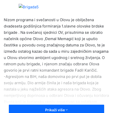
n
d
a
Nizom programa i svečanosti u Olovu je obilježena
n
e
dvadeseta godišnjica formiranja 1.slavne olovske brdske
m
brigade . Na svečanoj sjednici OV, prisutnima se obratio
a
načelnik općine Olovo ,Đemal Memagić koji je uputio
i
čestitke u povodu ovog značajnog datuma za Olovo, te je
l
između ostalog kazao da sada u miru zajedničkim snagama
u Olovu stvorimo ambijent ugodnog i sretnog življenja. O
ratnom putu brigade, i njenom značaju odbrane Olova
govorio je prvi ratni komandant brigade Fadil Karičić.
-Agresijom na BiH, naša domovina po prvi put je dobila
svoju armiju. Dio armije činila je i naša brigada koja je
nastala u jeku najžešćih ataka agresora na Olovo. Zbog
nemjerljivog doprinosa u odbrani Olova i očuvanju koridora
života koji je tuzlansku regiju povezivao sa ostatkom
slobodne teritorije, brigada je dobila epitet slavna,
Prikaži više