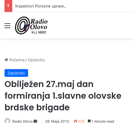
Inspektori Porezne uprave FBiH na području ZDK izvršili 24 inspekcijska nadzora
Meni
Početna
/
Općenito
Općenito
Obilježen 27.maj dan
formiranja 1.slavne olovske
brdske brigade
Radio Olovo
S
28. Maja 2013.
173
1 minute read
e