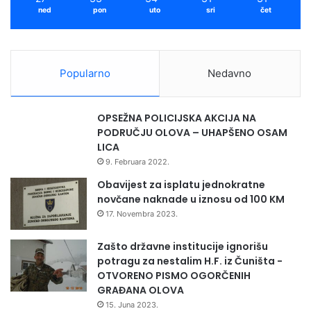
spomen ploči u
ned
pon
uto
sri
čet
šehidskom mezarju u
Solunu
Popularno
Nedavno
OPSEŽNA POLICIJSKA AKCIJA NA
PODRUČJU OLOVA – UHAPŠENO OSAM
LICA
Članice FŽ”Sabina
9. Februara 2022.
Jamaković”
Obavijest za isplatu jednokratne
novčane naknade u iznosu od 100 KM
17. Novembra 2023.
Zašto državne institucije ignorišu
potragu za nestalim H.F. iz Čuništa -
OTVORENO PISMO OGORČENIH
GRAĐANA OLOVA
15. Juna 2023.