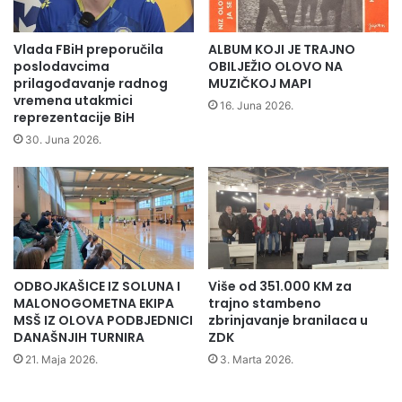
t
i
e
j
m
a
Vlada FBiH preporučila
ALBUM KOJI JE TRAJNO
b
t
poslodavcima
OBILJEŽIO OLOVO NA
r
e
prilagođavanje radnog
MUZIČKOJ MAPI
a
vremena utakmici
l
16. Juna 2026.
reprezentacije BiH
u
j
O
s
30. Juna 2026.
l
t
o
v
v
a
u
"
u
O
l
ODBOJKAŠICE IZ SOLUNA I
Više od 351.000 KM za
o
MALONOGOMETNA EKIPA
trajno stambeno
v
MSŠ IZ OLOVA PODBJEDNICI
zbrinjavanje branilaca u
u
DANAŠNJIH TURNIRA
ZDK
o
21. Maja 2026.
3. Marta 2026.
d
3
1