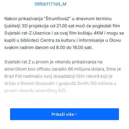
a
n
e
Nakon prikazivanja “Štrumfova2” u dnevnom terminu
m
ljubitelji 3D projekcije od 21.00 sat moći će pogledati film
a
Svjetski rat-Z.Ulaznice i za ovaj film koštaju 4KM i mogu se
i
kupiti u biblioteci Centra za kulturu i informisanje u Olovu
l
svakim radnim danom od 8.00 do 16.00 sati.
Svjetski rat Z u prvom je vikendu prikazivanja na
američkom box officeu zaradio 66 milijuna dolara, čime je
Brad Pitt nadmašio svoj dosadašnji lični rekord koji je
držao s filmom Gospodin i gospođa Smith (50 miliona u
prvom vikendu američkog BO).
Marc Forster ( 007 – Zrno utjehe, Finding Neverland)
donosi najiščekivaniju ekranizaciju godine i pomjera
Prikaži više
granice žanra. Svjetski rat Z netipičan je film ove tematike,
koji je nastao na jako hvaljenoj istoimenoj knjizi. Priča se