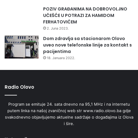
POZIV GRAĐANIMA NA DOBROVOLJNO
UČEŠĆE U POTRAZI ZA HAMIDOM
FERHATOVIĆEM
2. Juna 2023.
Dom zdravlja sa stacionarom Olovo
uveo nove telefonske linije za kontakt s
pacijentima
18. Januara 2022.
Radio Olovo
Program se emituje 24. sata dnevno na 95,1 MHz i na internetu
putem linka na našoj zvaničnoj web str www.radio.olovo.ba gdje
svakodnevno objavljujemo aktuelne sadržaje o događajima iz Olova
i šire.