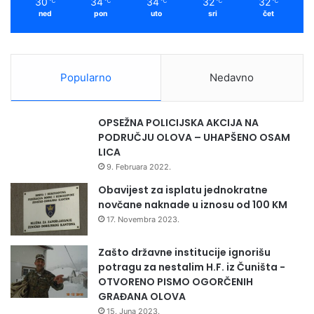
30
34
34
32
32
℃
℃
℃
℃
℃
ned
pon
uto
sri
čet
Popularno
Nedavno
OPSEŽNA POLICIJSKA AKCIJA NA
PODRUČJU OLOVA – UHAPŠENO OSAM
LICA
9. Februara 2022.
Obavijest za isplatu jednokratne
novčane naknade u iznosu od 100 KM
17. Novembra 2023.
Zašto državne institucije ignorišu
potragu za nestalim H.F. iz Čuništa -
OTVORENO PISMO OGORČENIH
GRAĐANA OLOVA
15. Juna 2023.