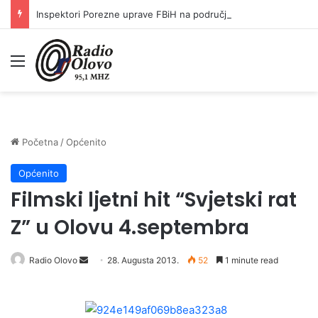
Inspektori Porezne uprave FBiH na području ZDK izvršili 24 inspekcijska nadzora
Meni
Početna
/
Općenito
Općenito
Filmski ljetni hit “Svjetski rat
Z” u Olovu 4.septembra
Radio Olovo
S
28. Augusta 2013.
52
1 minute read
e
n
d