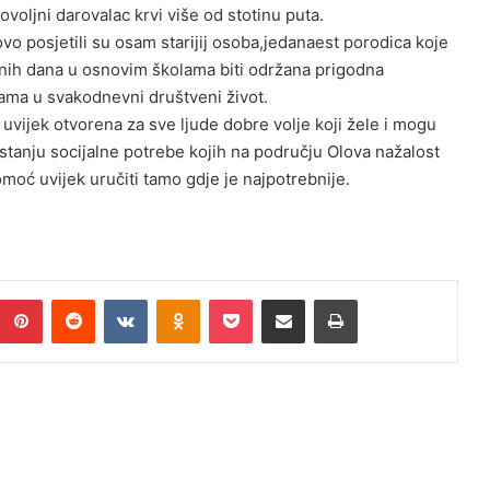
voljni darovalac krvi više od stotinu puta.
o posjetili su osam starijij osoba,jedanaest porodica koje
ih dana u osnovim školama biti održana prigodna
ama u svakodnevni društveni život.
vijek otvorena za sve ljude dobre volje koji žele i mogu
anju socijalne potrebe kojih na području Olova nažalost
moć uvijek uručiti tamo gdje je najpotrebnije.
Pinterest
Reddit
VKontakte
Odnoklassniki
Pocket
Podijeli putem Emaila
Print