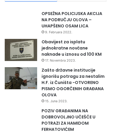
OPSEŽNA POLICIJSKA AKCIJA
NA PODRUČJU OLOVA –
UHAPŠENO OSAM LICA
9. Februara 2022.
Obavijest za isplatu
jednokratne novčane
naknade u iznosu od 100 KM
17. Novembra 2023.
Zašto državne institucije
ignorišu potragu za nestalim
H.F. iz Čuništa -OTVORENO
PISMO OGORČENIH GRAĐANA
OLOVA
15. Juna 2023.
POZIV GRAĐANIMA NA
DOBROVOLJNO UČEŠĆE U
POTRAZI ZA HAMIDOM
FERHATOVIĆEM