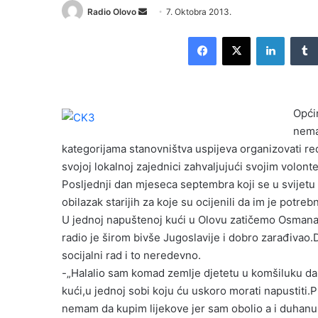
Radio Olovo
S
7. Oktobra 2013.
e
Facebook
X
LinkedIn
n
d
a
n
Opći
e
nema
m
kategorijama stanovništva uspijeva organizovati red
a
i
svojoj lokalnoj zajednici zahvaljujući svojim volont
l
Posljednji dan mjeseca septembra koji se u svijetu o
obilazak starijih za koje su ocijenili da im je potrebn
U jednoj napuštenoj kući u Olovu zatičemo Osmana Be
radio je širom bivše Jugoslavije i dobro zarađivao
socijalni rad i to neredevno.
-„Halalio sam komad zemlje djetetu u komšiluku da n
kući,u jednoj sobi koju ću uskoro morati napustiti.
nemam da kupim lijekove jer sam obolio a i duhanu