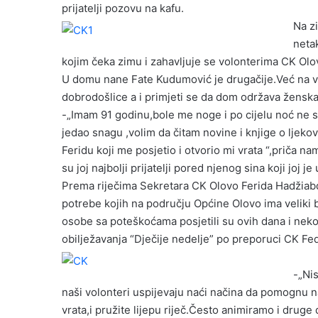
prijatelji pozovu na kafu.
Na zi
netak
kojim čeka zimu i zahavljuje se volonterima CK Olov
U domu nane Fate Kudumović je drugačije.Već na vr
dobrodošlice a i primjeti se da dom održava ženska
-„Imam 91 godinu,bole me noge i po cijelu noć ne 
jedao snagu ,volim da čitam novine i knjige o ljek
Feridu koji me posjetio i otvorio mi vrata “,priča na
su joj najbolji prijatelji pored njenog sina koji joj je 
Prema riječima Sekretara CK Olovo Ferida Hadžiabdi
potrebe kojih na području Općine Olovo ima veliki 
osobe sa poteškoćama posjetili su ovih dana i nekol
obilježavanja “Dječije nedelje” po preporuci CK Fed
-„Ni
naši volonteri uspijevaju naći načina da pomognu na
vrata,i pružite lijepu riječ.Često animiramo i dru