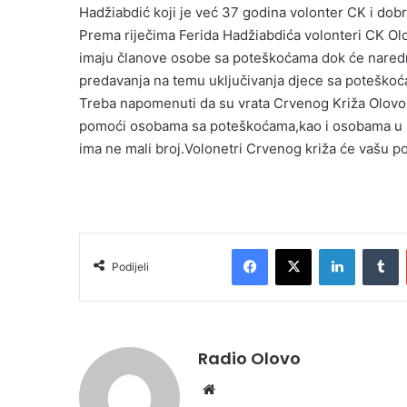
Hadžiabdić koji je već 37 godina volonter CK i dobro
Prema riječima Ferida Hadžiabdića volonteri CK Olov
imaju članove osobe sa poteškoćama dok će naredn
predavanja na temu uključivanja djece sa poteškoć
Treba napomenuti da su vrata Crvenog Križa Olovo u
pomoći osobama sa poteškoćama,kao i osobama u st
ima ne mali broj.Volonetri Crvenog križa će vašu po
Facebook
X
LinkedIn
Tumblr
Podijeli
Radio Olovo
We