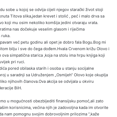
du sobe u kojoj se odvija cijeli njegov starački život stoji
nuta Titova slika,jedan krevet i stolić , peć i malo drva sa
o koji mu osim nekoliko komšija jedini otvaraju vrata.
atima nas dočekuje veselim glasom i riječima
 ruka.
spavam već petu godinu ali opet je dobro fala Bogu.Bog mi
ovitom bilju i sve do čega dođem.Hvala Crvenom križu Olovo i
m ova simpatična starica ,koja na stolu ima hrpu knjiga koji
uvijek pri ruci.
ća pored obilaska starih i osoba u stanju socijalne
broj u saradnji sa Udruženjem „Osmijeh“ Olovo koje okuplja
iko njihovih članova.Ova akcija se odvijala u okviru
eracije BiH.
smo u mogućnosti obezbijediti finansijsku pomoć,ali zato
šim korisnicima, većina njih je zadovoljna kada im otvorite
ge da nam pomognu svojim dobrovoljnim prilozima “,kaže