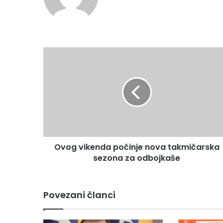
bsi
te
O
v
o
g
v
i
k
e
n
Ovog vikenda počinje nova takmičarska
d
sezona za odbojkaše
a
p
o
č
Povezani članci
i
n
j