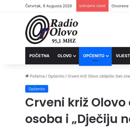
Četvrtak, 6 Augusta 2026
Izdvojene vijesti
Lovačkim 
POČETNA
OLOVO
OPĆENITO
VIJEST
Početna
/
Općenito
/
Crveni križ Olovo obilježio Dan star
Općenito
Crveni križ Olovo 
osoba i „Dječiju 