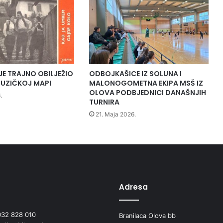
j
a
'
'
L
e
t
JE TRAJNO OBILJEŽIO
ODBOJKAŠICE IZ SOLUNA I
'
UZIČKOJ MAPI
MALONOGOMETNA EKIPA MSŠ IZ
s
OLOVA PODBJEDNICI DANAŠNJIH
.
TURNIRA
d
o
21. Maja 2026.
i
t
–
m
i
l
i
Adresa
o
n
032 828 010
Branilaca Olova bb
s