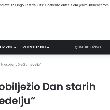
društvima podrška u iznosu od 138.000 KM
I IZ ZDK
VIJESTI IZ BIH
RADIO UŽIVO
ih osoba i „Dječiju nedelju“
obilježio Dan starih
nedelju“