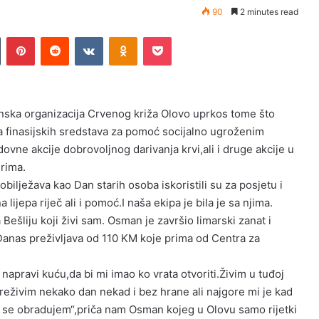
90
2 minutes read
Tumblr
Pinterest
Reddit
VKontakte
Odnoklassniki
Pocket
nska organizacija Crvenog križa Olovo uprkos tome što
 finasijskih sredstava za pomoć socijalno ugroženim
ovne akcije dobrovoljnog darivanja krvi,ali i druge akcije u
erima.
bilježava kao Dan starih osoba iskoristili su za posjetu i
a lijepa riječ ali i pomoć.I naša ekipa je bila je sa njima.
šliju koji živi sam. Osman je završio limarski zanat i
.Danas preživljava od 110 KM koje prima od Centra za
apravi kuću,da bi mi imao ko vrata otvoriti.Živim u tuđoj
Preživim nekako dan nekad i bez hrane ali najgore mi je kad
 se obradujem“,priča nam Osman kojeg u Olovu samo rijetki