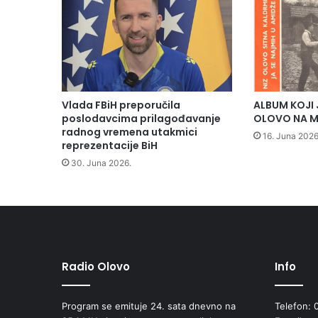
e
n
o
v
a
t
a
Vlada FBiH preporučila
ALBUM KOJI 
k
poslodavcima prilagođavanje
OLOVO NA M
m
radnog vremena utakmici
16. Juna 2026
reprezentacije BiH
i
č
30. Juna 2026.
a
r
s
k
a
s
e
Radio Olovo
Info
z
o
Program se emituje 24. sata dnevno na
Telefon: 
n