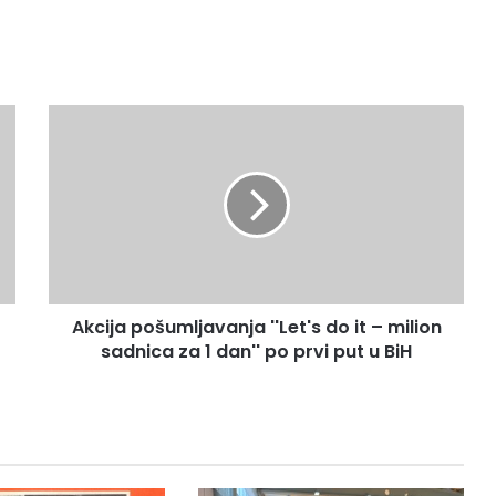
A
k
c
i
j
a
p
o
š
Akcija pošumljavanja ''Let's do it – milion
u
sadnica za 1 dan'' po prvi put u BiH
m
l
j
a
v
a
n