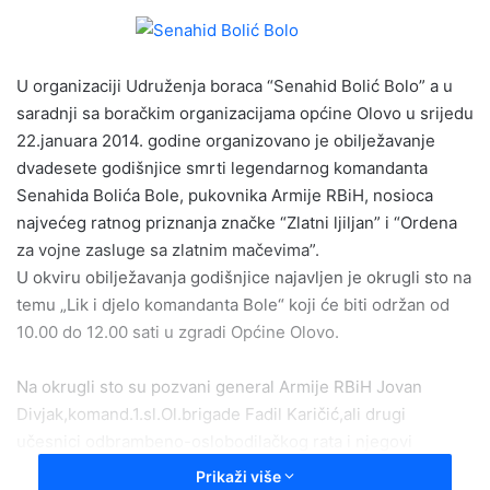
n
d
a
U organizaciji Udruženja boraca “Senahid Bolić Bolo” a u
n
e
saradnji sa boračkim organizacijama općine Olovo u srijedu
m
22.januara 2014. godine organizovano je obilježavanje
a
dvadesete godišnjice smrti legendarnog komandanta
i
Senahida Bolića Bole, pukovnika Armije RBiH, nosioca
l
najvećeg ratnog priznanja značke “Zlatni ljiljan” i “Ordena
za vojne zasluge sa zlatnim mačevima”.
U okviru obilježavanja godišnjice najavljen je okrugli sto na
temu „Lik i djelo komandanta Bole“ koji će biti održan od
10.00 do 12.00 sati u zgradi Općine Olovo.
Na okrugli sto su pozvani general Armije RBiH Jovan
Divjak,komand.1.sl.Ol.brigade Fadil Karičić,ali drugi
učesnici odbrambeno-oslobodilačkog rata i njegovi
saborci. U 13.00 sati predviđena je posjeta spomen
Prikaži više