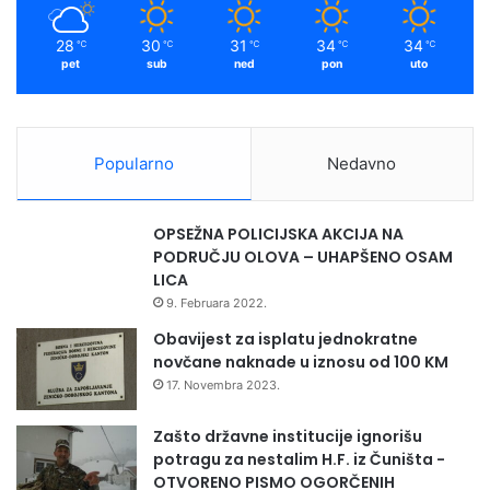
m
28
30
31
34
34
℃
℃
℃
℃
℃
pet
sub
ned
pon
uto
Popularno
Nedavno
OPSEŽNA POLICIJSKA AKCIJA NA
PODRUČJU OLOVA – UHAPŠENO OSAM
LICA
9. Februara 2022.
Obavijest za isplatu jednokratne
novčane naknade u iznosu od 100 KM
17. Novembra 2023.
Zašto državne institucije ignorišu
potragu za nestalim H.F. iz Čuništa -
OTVORENO PISMO OGORČENIH