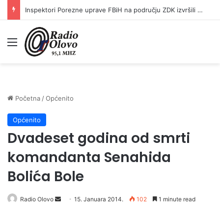
Inspektori Porezne uprave FBiH na području ZDK izvršili 24 inspekcijska nadzora
Meni
Početna
/
Općenito
Općenito
Dvadeset godina od smrti
komandanta Senahida
Bolića Bole
Radio Olovo
S
15. Januara 2014.
102
1 minute read
e