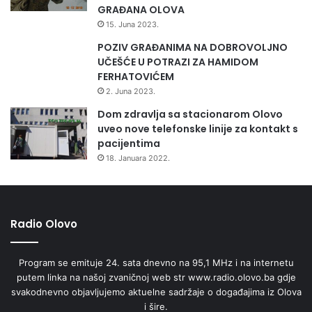
GRAĐANA OLOVA
15. Juna 2023.
POZIV GRAĐANIMA NA DOBROVOLJNO
UČEŠĆE U POTRAZI ZA HAMIDOM
FERHATOVIĆEM
2. Juna 2023.
Dom zdravlja sa stacionarom Olovo
uveo nove telefonske linije za kontakt s
pacijentima
18. Januara 2022.
Radio Olovo
Program se emituje 24. sata dnevno na 95,1 MHz i na internetu
putem linka na našoj zvaničnoj web str www.radio.olovo.ba gdje
svakodnevno objavljujemo aktuelne sadržaje o događajima iz Olova
i šire.