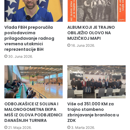
H
o
a
p
r
r
u
o
n
i
Vlada FBiH preporučila
ALBUM KOJI JE TRAJNO
I
z
poslodavcima
OBILJEŽIO OLOVO NA
b
v
prilagođavanje radnog
MUZIČKOJ MAPI
r
vremena utakmici
o
16. Juna 2026.
reprezentacije BiH
i
d
š
n
30. Juna 2026.
e
j
v
i
i
k
ć
r
p
a
o
s
b
t
ODBOJKAŠICE IZ SOLUNA I
Više od 351.000 KM za
j
a
MALONOGOMETNA EKIPA
trajno stambeno
e
v
MSŠ IZ OLOVA PODBJEDNICI
zbrinjavanje branilaca u
d
a
DANAŠNJIH TURNIRA
ZDK
i
c
21. Maja 2026.
3. Marta 2026.
n
a