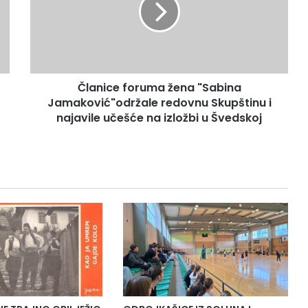
n
i
c
e
f
o
Članice foruma žena "Sabina
r
Jamaković"održale redovnu Skupštinu i
u
m
najavile učešće na izložbi u Švedskoj
a
ž
e
n
a
"
S
a
b
i
n
a
J