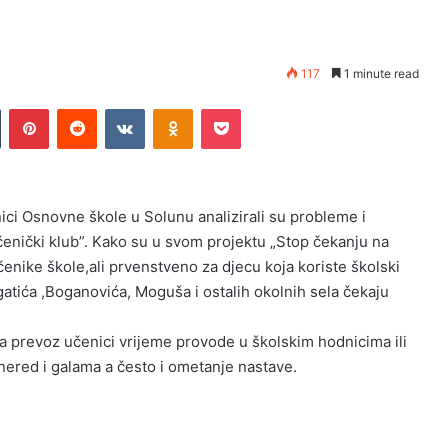
117
1 minute read
Tumblr
Pinterest
Reddit
VKontakte
Odnoklassniki
Pocket
ici Osnovne škole u Solunu analizirali su probleme i
Učenički klub”. Kako su u svom projektu „Stop čekanju na
 učenike škole,ali prvenstveno za djecu koja koriste školski
igatića ,Boganovića, Moguša i ostalih okolnih sela čekaju
 prevoz učenici vrijeme provode u školskim hodnicima ili
nered i galama a često i ometanje nastave.