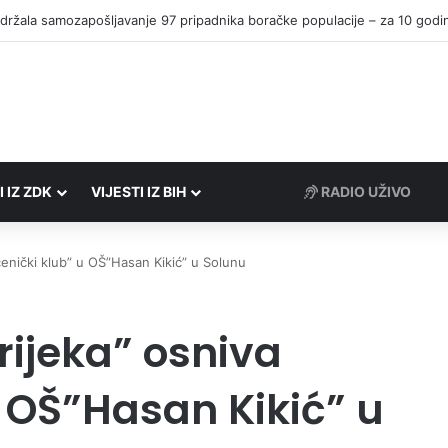
I IZ ZDK
VIJESTI IZ BIH
RADIO UŽIVO
čenički klub” u OŠ”Hasan Kikić” u Solunu
rijeka” osniva
u OŠ”Hasan Kikić” u