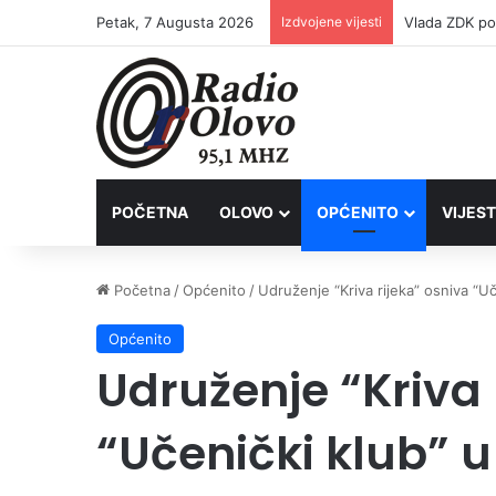
Petak, 7 Augusta 2026
Izdvojene vijesti
POČETNA
OLOVO
OPĆENITO
VIJEST
Početna
/
Općenito
/
Udruženje “Kriva rijeka” osniva “U
Općenito
Udruženje “Kriva 
“Učenički klub” 