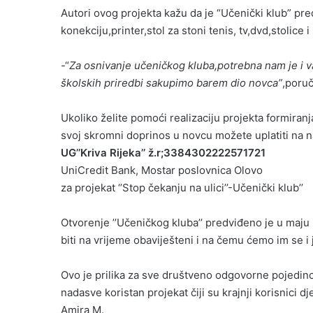
Autori ovog projekta kažu da je “Učenički klub” pre
konekciju,printer,stol za stoni tenis, tv,dvd,stolice
-“
Za osnivanje učeničkog kluba,potrebna nam je i 
školskih priredbi sakupimo barem dio novca”
,poruč
Ukoliko želite pomoći realizaciju projekta formiranj
svoj skromni doprinos u novcu možete uplatiti na n
UG’’Kriva Rijeka’’ ž.r;3384302222571721
UniCredit Bank, Mostar poslovnica Olovo
za projekat ‘’Stop čekanju na ulici’’-Učenički klub’’
Otvorenje ’’Učeničkog kluba’’ predviđeno je u maju
biti na vrijeme obaviješteni i na čemu ćemo im se i 
Ovo je prilika za sve društveno odgovorne pojedince
nadasve koristan projekat čiji su krajnji korisnici dj
Amira M.