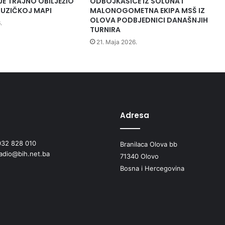
JE TRAJNO OBILJEŽIO
ODBOJKAŠICE IZ SOLUNA I
a
UZIČKOJ MAPI
MALONOGOMETNA EKIPA MSŠ IZ
m
OLOVA PODBJEDNICI DANAŠNJIH
.
a
TURNIRA
k
21. Maja 2026.
o
v
i
ć
"
o
d
Adresa
r
ž
032 828 010
Branilaca Olova bb
a
radio@bih.net.ba
l
71340 Olovo
e
Bosna i Hercegovina
r
e
d
o
v