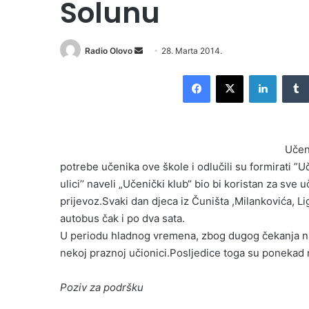
Solunu
Radio Olovo
S
28. Marta 2014.
e
Facebook
X
LinkedIn
n
d
a
n
Učen
e
potrebe učenika ove škole i odlučili su formirati ”
m
ulici’’ naveli „Učenički klub“ bio bi koristan za sve
a
i
prijevoz.Svaki dan djeca iz Čuništa ,Milankovića, L
l
autobus čak i po dva sata.
U periodu hladnog vremena, zbog dugog čekanja na
nekoj praznoj učionici.Posljedice toga su ponekad 
Poziv za podršku