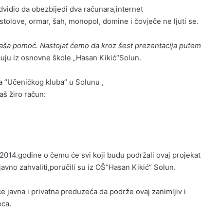
dvidio da obezbijedi dva računara,internet
 i stolove, ormar, šah, monopol, domine i čovječe ne ljuti se.
vaša pomoć. Nastojat ćemo da kroz šest prezentacija putem
uju iz osnovne škole „Hasan Kikić“Solun.
a ’’Učeničkog kluba’’ u Solunu ,
aš žiro račun:
 2014.godine o čemu će svi koji budu podržali ovaj projekat
javno zahvaliti,poručili su iz OŠ“Hasan Kikić“ Solun.
 javna i privatna preduzeća da podrže ovaj zanimljiv i
eca.