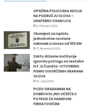
OPSEŽNA POLICIJSKA AKCIJA
NA PODRUČJU OLOVA –
UHAPŠENO OSAM LICA
9. Februara 2022.
Obavijest za isplatu
jednokratne novčane
naknade u iznosu od 100 KM
17. Novembra 2023.
Zašto državne institucije
ignorišu potragu za nestalim
H.F. iz Čuništa -OTVORENO
PISMO OGORČENIH GRAĐANA
OLOVA
15. Juna 2023.
POZIV GRAĐANIMA NA
DOBROVOLJNO UČEŠĆE U
POTRAZI ZA HAMIDOM
FERHATOVIĆEM