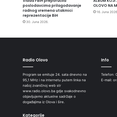
Vlada FBiH preporučila
ALBUM KOJI 
l
poslodavcima prilagođavanje
OLOVO NA M
a
radnog vremena utakmici
16. Juna 2026
s
reprezentacije BiH
a
30. Juna 2026.
s
t
a
n
a
k
s
Radio Olovo
Info
a
o
Program se emituje 24. sata dnevno na
Telefon: 
l
95,1 MHz i na internetu putem linka na
E-mail: o
o
našoj zvaničnoj web str
v
www.radio.olovo.ba gdje svakodnevno
s
objavljujemo aktuelne sadržaje o
k
događajima iz Olova i šire.
i
m
p
Kategorije