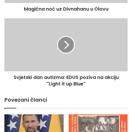
o
Magična noć uz Divnahanu u Olovu
ć
A.M
u
z
S
D
v
i
j
v
e
n
t
a
s
h
k
a
i
n
d
Svjetski dan autizma: EDUS poziva na akciju
u
a
u
"Light it up Blue"
n
O
a
l
u
Povezani članci
o
t
v
i
u
z
m
a