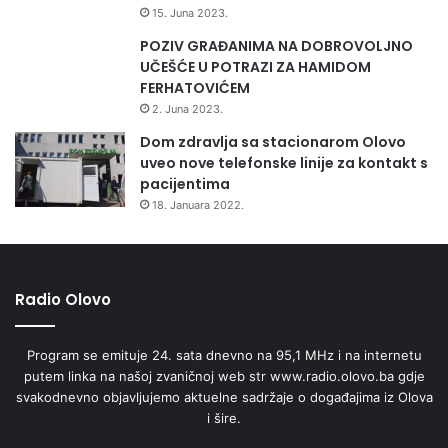
15. Juna 2023.
POZIV GRAĐANIMA NA DOBROVOLJNO
UČEŠĆE U POTRAZI ZA HAMIDOM
FERHATOVIĆEM
2. Juna 2023.
Dom zdravlja sa stacionarom Olovo
uveo nove telefonske linije za kontakt s
pacijentima
18. Januara 2022.
Radio Olovo
Program se emituje 24. sata dnevno na 95,1 MHz i na internetu
putem linka na našoj zvaničnoj web str www.radio.olovo.ba gdje
svakodnevno objavljujemo aktuelne sadržaje o događajima iz Olova
i šire.