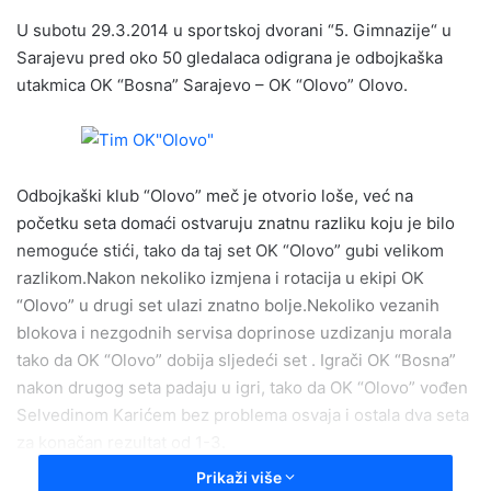
n
U subotu 29.3.2014 u sportskoj dvorani “5. Gimnazije“ u
d
Sarajevu pred oko 50 gledalaca odigrana je odbojkaška
a
utakmica OK “Bosna” Sarajevo – OK “Olovo” Olovo.
n
e
m
a
i
Odbojkaški klub “Olovo” meč je otvorio loše, već na
l
početku seta domaći ostvaruju znatnu razliku koju je bilo
nemoguće stići, tako da taj set OK “Olovo” gubi velikom
razlikom.Nakon nekoliko izmjena i rotacija u ekipi OK
“Olovo” u drugi set ulazi znatno bolje.Nekoliko vezanih
blokova i nezgodnih servisa doprinose uzdizanju morala
tako da OK “Olovo” dobija sljedeći set . Igrači OK “Bosna”
nakon drugog seta padaju u igri, tako da OK “Olovo” vođen
Selvedinom Karićem bez problema osvaja i ostala dva seta
za konačan rezultat od 1-3.
Prikaži više