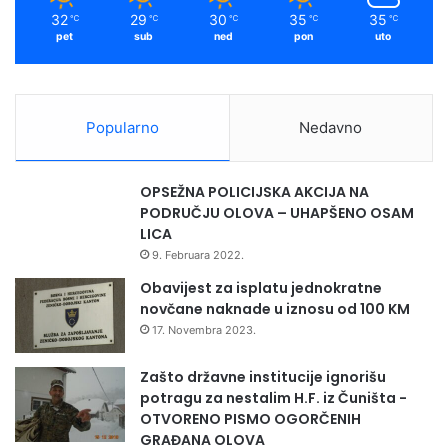
m
32
29
30
35
35
℃
℃
℃
℃
℃
pet
sub
ned
pon
uto
Popularno
Nedavno
OPSEŽNA POLICIJSKA AKCIJA NA
PODRUČJU OLOVA – UHAPŠENO OSAM
LICA
9. Februara 2022.
Obavijest za isplatu jednokratne
novčane naknade u iznosu od 100 KM
17. Novembra 2023.
Zašto državne institucije ignorišu
potragu za nestalim H.F. iz Čuništa -
OTVORENO PISMO OGORČENIH
GRAĐANA OLOVA