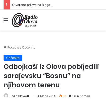
Otvorene prijave za Bingo Festival Fits: Odaberite outfit s omiljenim influencerom i zablistajte na Crvenom tepihu Sarajevo Film Festivala
Meni
Početna
/
Općenito
Općenito
Odbojkaši iz Olova pobijedili
sarajevsku “Bosnu” na
njihovom terenu
Radio Olovo
S
31. Marta 2014.
93
1 minute read
e