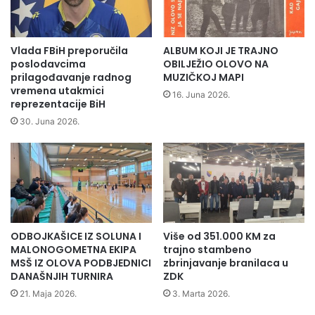
:
E
D
U
Vlada FBiH preporučila
ALBUM KOJI JE TRAJNO
S
poslodavcima
OBILJEŽIO OLOVO NA
p
prilagođavanje radnog
MUZIČKOJ MAPI
vremena utakmici
o
16. Juna 2026.
reprezentacije BiH
z
i
30. Juna 2026.
v
a
n
a
a
k
c
ODBOJKAŠICE IZ SOLUNA I
Više od 351.000 KM za
i
MALONOGOMETNA EKIPA
trajno stambeno
j
MSŠ IZ OLOVA PODBJEDNICI
zbrinjavanje branilaca u
u
DANAŠNJIH TURNIRA
ZDK
"
21. Maja 2026.
3. Marta 2026.
L
i