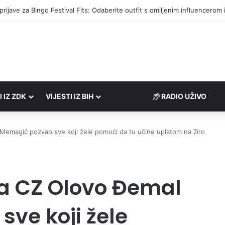
društvima podrška u iznosu od 138.000 KM
I IZ ZDK
VIJESTI IZ BIH
RADIO UŽIVO
emagić pozvao sve koji žele pomoći da tu učine uplatom na žiro
 CZ Olovo Đemal
ve koji žele