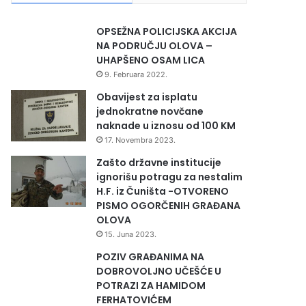
OPSEŽNA POLICIJSKA AKCIJA
NA PODRUČJU OLOVA –
UHAPŠENO OSAM LICA
9. Februara 2022.
Obavijest za isplatu
jednokratne novčane
naknade u iznosu od 100 KM
17. Novembra 2023.
Zašto državne institucije
ignorišu potragu za nestalim
H.F. iz Čuništa -OTVORENO
PISMO OGORČENIH GRAĐANA
OLOVA
15. Juna 2023.
POZIV GRAĐANIMA NA
DOBROVOLJNO UČEŠĆE U
POTRAZI ZA HAMIDOM
FERHATOVIĆEM