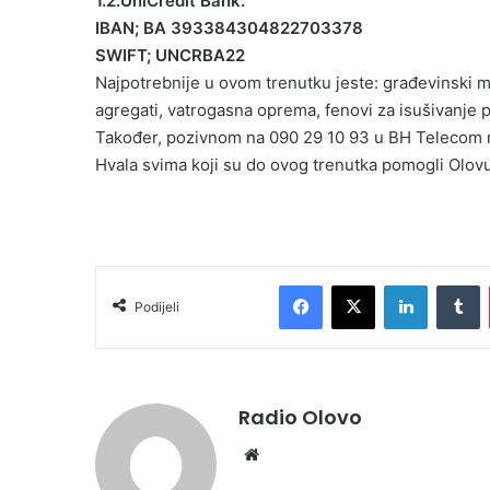
1.2.UniCredit Bank:
IBAN; BA 393384304822703378
SWIFT; UNCRBA22
Najpotrebnije u ovom trenutku jeste: građevinski mat
agregati, vatrogasna oprema, fenovi za isušivanje p
Također, pozivnom na 090 29 10 93 u BH Telecom m
Hvala svima koji su do ovog trenutka pomogli Olovu,
Facebook
X
LinkedIn
Tumblr
Podijeli
Radio Olovo
We
bsi