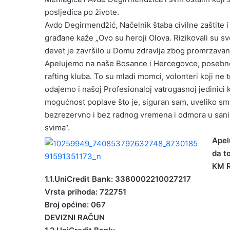
posljedica po živote.
Avdo Degirmendžić, Načelnik štaba civilne zaštite i
građane kaže „Ovo su heroji Olova. Rizikovali su svo
devet je završilo u Domu zdravlja zbog promrzavanj
Apelujemo na naše Bosance i Hercegovce, posebno
rafting kluba. To su mladi momci, volonteri koji ne 
odajemo i našoj Profesionaloj vatrogasnoj jedinici k
mogućnost poplave što je, siguran sam, uveliko sman
bezrezervno i bez radnog vremena i odmora u sanira
svima“.
Apel
da t
KM 
1.1.UniCredit Bank: 3380002210027217
Vrsta prihoda: 722751
Broj općine: 067
DEVIZNI RAČUN