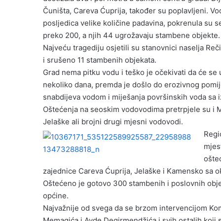
Čuništa, Careva Ćuprija, također su poplavljeni. Vod
posljedica velike količine padavina, pokrenula su 
preko 200, a njih 44 ugrožavaju stambene objekte.
Najveću tragediju osjetili su stanovnici naselja Reč
i srušeno 11 stambenih objekata.
Grad nema pitku vodu i teško je očekivati da će s
nekoliko dana, premda je došlo do erozivnog pomijer
snabdijeva vodom i miješanja površinskih voda sa 
Oštećenja na seoskim vodovodima pretrpjele su i M
Jelaške ali brojni drugi mjesni vodovodi.
Regi
mjes
ošteć
zajednice Careva Ćuprija, Jelaške i Kamensko sa o
Oštećeno je gotovo 300 stambenih i poslovnih obje
općine.
Najvažnije od svega da se brzom intervencijom Kom
Memagića i Avde Degirmendžića i svih ostalih koji s