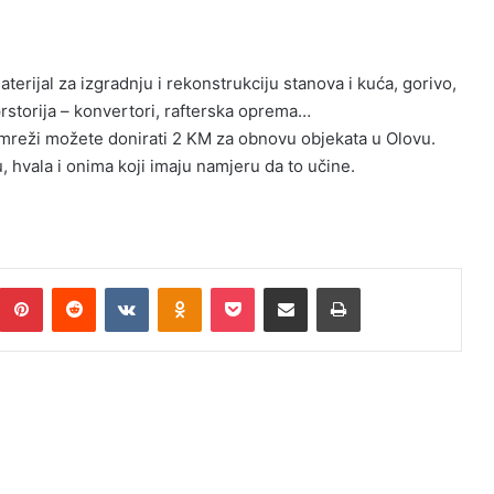
erijal za izgradnju i rekonstrukciju stanova i kuća, gorivo,
rstorija – konvertori, rafterska oprema…
reži možete donirati 2 KM za obnovu objekata u Olovu.
 hvala i onima koji imaju namjeru da to učine.
Pinterest
Reddit
VKontakte
Odnoklassniki
Pocket
Podijeli putem Emaila
Print