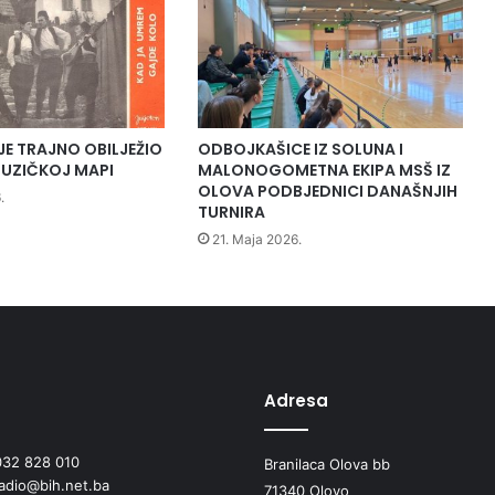
r
o
j
e
n
j
a
JE TRAJNO OBILJEŽIO
ODBOJKAŠICE IZ SOLUNA I
z
UZIČKOJ MAPI
MALONOGOMETNA EKIPA MSŠ IZ
a
OLOVA PODBJEDNICI DANAŠNJIH
.
TURNIRA
p
r
21. Maja 2026.
e
č
i
š
ć
a
v
Adresa
a
n
032 828 010
Branilaca Olova bb
j
radio@bih.net.ba
e
71340 Olovo