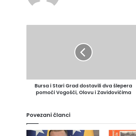
te
B
u
r
s
a
i
S
t
a
Bursa i Stari Grad dostavili dva šlepera
r
pomoći Vogošći, Olovu i Zavidovićima
i
G
r
a
Povezani članci
d
d
o