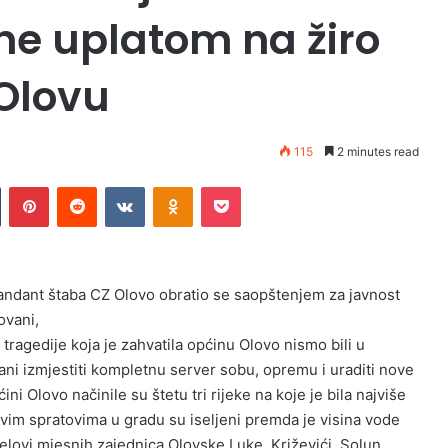
ne uplatom na žiro
Olovu
115
2 minutes read
Tumblr
Pinterest
Reddit
VKontakte
Odnoklassniki
Pocket
ndant štaba CZ Olovo obratio se saopštenjem za javnost
ovani,
tragedije koja je zahvatila općinu Olovo nismo bili u
ani izmjestiti kompletnu server sobu, opremu i uraditi nove
ni Olovo načinile su štetu tri rijeke na koje je bila najviše
rvim spratovima u gradu su iseljeni premda je visina vode
elovi mjesnih zajednica Olovske Luke, Križevići, Solun,