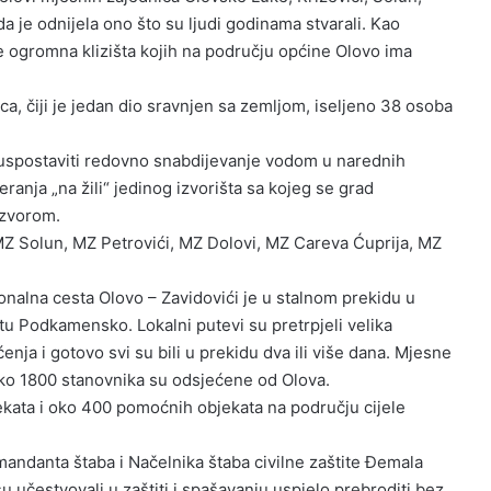
a je odnijela ono što su ljudi godinama stvarali. Kao
se ogromna klizišta kojih na području općine Olovo ima
ica, čiji je jedan dio sravnjen sa zemljom, iseljeno 38 osoba
e uspostaviti redovno snabdijevanje vodom u narednih
anja „na žili“ jedinog izvorišta sa kojeg se grad
izvorom.
Z Solun, MZ Petrovići, MZ Dolovi, MZ Careva Ćuprija, MZ
onalna cesta Olovo – Zavidovići je u stalnom prekidu u
tu Podkamensko. Lokalni putevi su pretrpjeli velika
enja i gotovo svi su bili u prekidu dva ili više dana. Mjesne
ko 1800 stanovnika su odsjećene od Olova.
kata i oko 400 pomoćnih objekata na području cijele
andanta štaba i Načelnika štaba civilne zaštite Đemala
u učestvovali u zaštiti i spašavanju uspjelo prebroditi bez