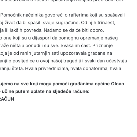
 Pomoćnik načelnika govoreći o rafterima koji su spašavali
j život da bi spasili svoje sugrađane. Od njih trinaest,
a ili lakših povreda. Nadamo se da će biti dobro.
 one koji su u dijaspori da pomognu opremanje našeg
traže ništa a ponudili su sve. Svaka im čast. Priznanje
oja je od ranih jutarnjih sati upozoravala građane na
jilo posljedice u ovoj našoj tragediji i svaki dan učestvuju
nju šteta. Hvala privrednicima, hvala donatorima, hvala
ujemo na sve koji mogu pomoći građanima općine Olovo
o učine putem uplate na sljedeće račune:
RAČUN