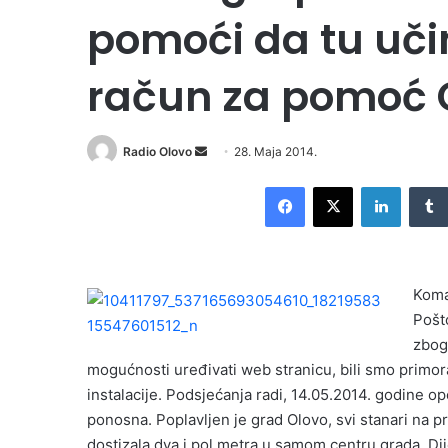
pomoći da tu uči
račun za pomoć 
Radio Olovo
S
28. Maja 2014.
e
Facebook
X
LinkedIn
n
d
a
n
Koma
e
Pošt
m
zbog 
a
i
mogućnosti uređivati web stranicu, bili smo primor
l
instalacije. Podsjećanja radi, 14.05.2014. godine opći
ponosna. Poplavljen je grad Olovo, svi stanari na p
dostizala dva i pol metra u samom centru grada. Dij