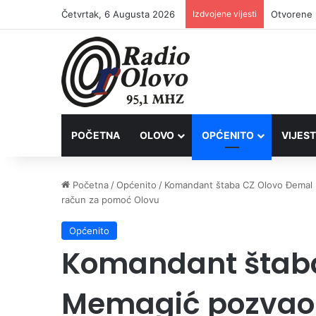
Četvrtak, 6 Augusta 2026
Izdvojene vijesti
Lovačkim 
POČETNA
OLOVO
OPĆENITO
VIJEST
Početna
/
Općenito
/
Komandant štaba CZ Olovo Đemal M
račun za pomoć Olovu
Općenito
Komandant štaba
Memagić pozvao s