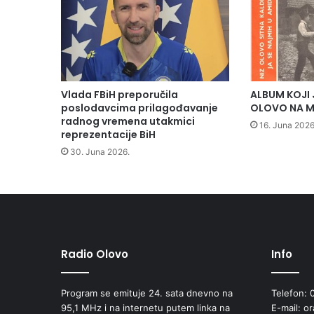
s
t
a
v
i
l
i
Vlada FBiH preporučila
ALBUM KOJI 
d
poslodavcima prilagođavanje
OLOVO NA M
v
radnog vremena utakmici
16. Juna 2026
reprezentacije BiH
a
š
30. Juna 2026.
l
e
p
e
r
a
p
Radio Olovo
Info
o
m
Program se emituje 24. sata dnevno na
Telefon: 
o
95,1 MHz i na internetu putem linka na
E-mail: o
ć