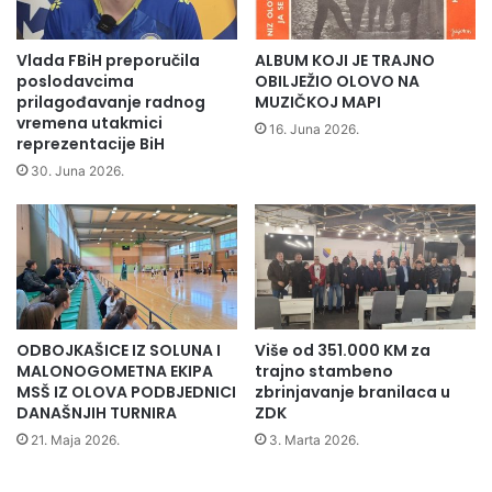
o
e
k
č
a
e
Vlada FBiH preporučila
ALBUM KOJI JE TRAJNO
n
r
poslodavcima
OBILJEŽIO OLOVO NA
t
a
prilagođavanje radnog
MUZIČKOJ MAPI
o
vremena utakmici
s
16. Juna 2026.
reprezentacije BiH
n
u
a
M
30. Juna 2026.
o
o
d
d
1
r
8
i
.
č
d
i
o
n
ODBOJKAŠICE IZ SOLUNA I
Više od 351.000 KM za
2
a
MALONOGOMETNA EKIPA
trajno stambeno
0
t
MSŠ IZ OLOVA PODBJEDNICI
zbrinjavanje branilaca u
.
r
DANAŠNJIH TURNIRA
ZDK
j
e
21. Maja 2026.
3. Marta 2026.
u
n
n
i
a
n