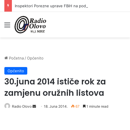
Inspektori Porezne uprave FBiH na području ZDK izvršili 24 inspekcijska nadzora
Meni
Početna
/
Općenito
Općenito
30.juna 2014 ističe rok za
zamjenu oružnih listova
Radio Olovo
S
18. Juna 2014.
67
1 minute read
e
n
d