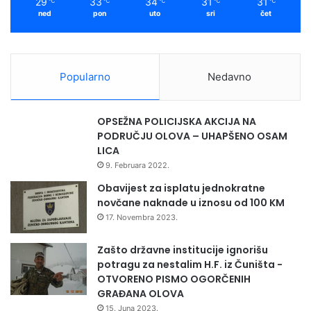
29
33
34
31
31
℃
℃
℃
℃
℃
e
ned
pon
uto
sri
čet
n
t
a
t
Popularno
Nedavno
i
v
a
OPSEŽNA POLICIJSKA AKCIJA NA
c
PODRUČJU OLOVA – UHAPŠENO OSAM
a
LICA
B
9. Februara 2022.
i
H
Obavijest za isplatu jednokratne
novčane naknade u iznosu od 100 KM
17. Novembra 2023.
Zašto državne institucije ignorišu
potragu za nestalim H.F. iz Čuništa -
OTVORENO PISMO OGORČENIH
GRAĐANA OLOVA
15. Juna 2023.