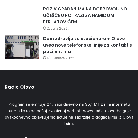
POZIV GRAĐANIMA NA DOBROVOLJNO
UČEŠĆE U POTRAZI ZA HAMIDOM
FERHATOVIĆEM
2. Juna 2023.
Dom zdravlja sa stacionarom Olovo
uveo nove telefonske linije za kontakt s
pacijentima
18. Januara 2022.
Radio Olovo
Program se emituje 24. sata dnevno na 95,1 MHz i na internetu
putem linka na našoj zvaničnoj web str www.radio.olovo.ba gdje
svakodnevno objavljujemo aktuelne sadržaje o događajima iz Olova
i šire.