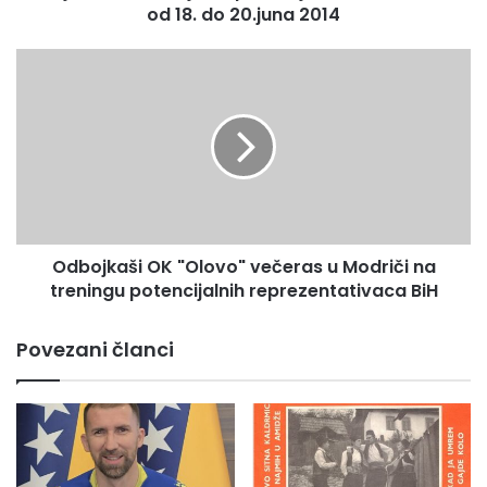
od 18. do 20.juna 2014
b
r
a
O
ć
d
a
b
j
o
u
j
n
k
a
a
p
š
o
i
d
Odbojkaši OK "Olovo" večeras u Modriči na
O
r
treningu potencijalnih reprezentativaca BiH
K
u
"
č
O
Povezani članci
j
l
u
o
Z
v
e
o
-
"
D
v