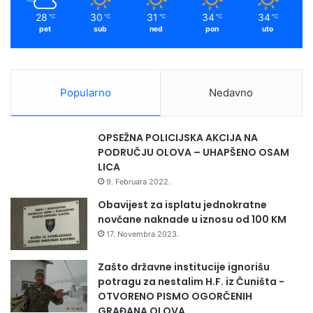
m
M
r
28
30
31
34
34
℃
℃
℃
℃
℃
a
e
pet
sub
ned
pon
uto
r
b
i
r
n
e
k
n
Popularno
Nedavno
o
i
v
c
i
e
OPSEŽNA POLICIJSKA AKCIJA NA
ć
PODRUČJU OLOVA – UHAPŠENO OSAM
“
LICA
u
9. Februara 2022.
B
e
Obavijest za isplatu jednokratne
o
novčane naknade u iznosu od 100 KM
g
17. Novembra 2023.
r
a
Zašto državne institucije ignorišu
d
potragu za nestalim H.F. iz Čuništa -
u
OTVORENO PISMO OGORČENIH
GRAĐANA OLOVA