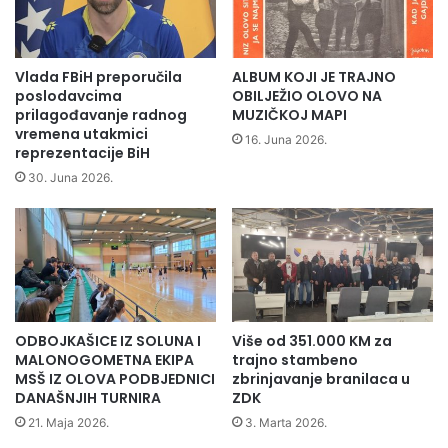
n
k
a
r
a
e
t
ć
Vlada FBiH preporučila
ALBUM KOJI JE TRAJNO
l
u
poslodavcima
OBILJEŽIO OLOVO NA
e
n
prilagođavanje radnog
MUZIČKOJ MAPI
t
vremena utakmici
a
16. Juna 2026.
s
reprezentacije BiH
b
k
i
30. Juna 2026.
o
c
m
i
m
k
i
l
t
i
i
s
n
t
ODBOJKAŠICE IZ SOLUNA I
Više od 351.000 KM za
g
i
MALONOGOMETNA EKIPA
trajno stambeno
u
č
MSŠ IZ OLOVA PODBJEDNICI
zbrinjavanje branilaca u
“
k
DANAŠNJIH TURNIRA
ZDK
M
i
21. Maja 2026.
3. Marta 2026.
e
m
m