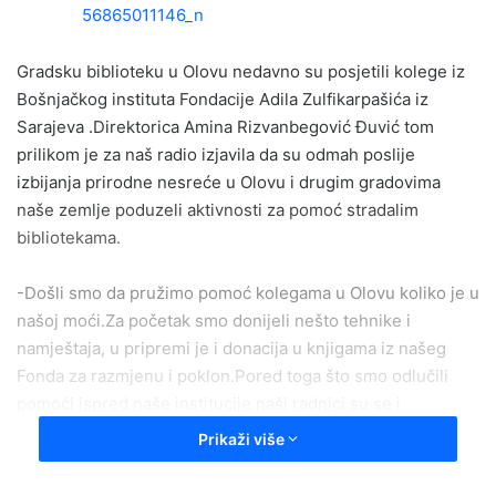
a
n
e
Gradsku biblioteku u Olovu nedavno su posjetili kolege iz
m
Bošnjačkog instituta Fondacije Adila Zulfikarpašića iz
a
Sarajeva .Direktorica Amina Rizvanbegović Đuvić tom
i
prilikom je za naš radio izjavila da su odmah poslije
l
izbijanja prirodne nesreće u Olovu i drugim gradovima
naše zemlje poduzeli aktivnosti za pomoć stradalim
bibliotekama.
-Došli smo da pružimo pomoć kolegama u Olovu koliko je u
našoj moći.Za početak smo donijeli nešto tehnike i
namještaja, u pripremi je i donacija u knjigama iz našeg
Fonda za razmjenu i poklon.Pored toga što smo odlučili
pomoći ispred naše institucije naši radnici su se i
individualno solidarisali.Poslije Olova idemo u Maglaj jer
Prikaži više
smo i za maglajsku Biblioteku pripremili donaciju,kazala je
direktorica Rizvanbegović Đurić.