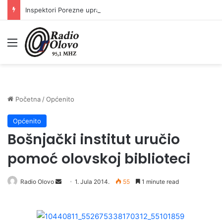
Inspektori Porezne uprave FBiH na području ZDK izvršili 24 inspekcijska nadzora
Meni
Početna
/
Općenito
Općenito
Bošnjački institut uručio
pomoć olovskoj biblioteci
Radio Olovo
S
1. Jula 2014.
55
1 minute read
e
n
d