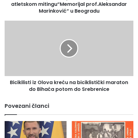
atletskom mitingu“Memorijal prof.Aleksandar
ć
o
Marinković“ u Beogradu
s
v
B
o
i
j
c
i
i
o
k
z
i
l
l
a
i
t
s
n
Bicikilisti iz Olova kreću na biciklistički maraton
t
u
do Bihaća potom do Srebrenice
i
m
i
e
z
Povezani članci
d
O
a
l
l
o
j
v
u
a