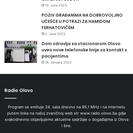
15. Juna 2023.
POZIV GRAĐANIMA NA DOBROVOLJNO
UČEŠĆE U POTRAZI ZA HAMIDOM
FERHATOVIĆEM
2. Juna 2023.
Dom zdravlja sa stacionarom Olovo
uveo nove telefonske linije za kontakt s
pacijentima
18. Januara 2022.
Radio Olovo
Program se emituje 24. sata dnevno na 95,1 MHz i na internetu
putem linka na našoj zvaničnoj web str www.radio.olovo.ba gdje
svakodnevno objavljujemo aktuelne sadržaje o događajima iz Olova
i šire.