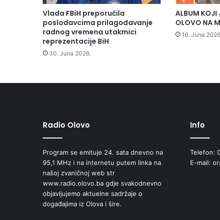
r
Vlada FBiH preporučila
ALBUM KOJI 
o
poslodavcima prilagođavanje
OLOVO NA M
i
radnog vremena utakmici
16. Juna 2026
z
reprezentacije BiH
v
30. Juna 2026.
o
d
n
i
p
o
g
Radio Olovo
Info
o
n
Program se emituje 24. sata dnevno na
Telefon: 
u
95,1 MHz i na internetu putem linka na
E-mail: o
V
našoj zvaničnoj web str
i
www.radio.olovo.ba gdje svakodnevno
s
objavljujemo aktuelne sadržaje o
o
događajima iz Olova i šire.
k
o