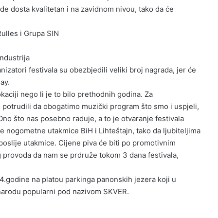
de dosta kvalitetan i na zavidnom nivou, tako da će
Rulles i Grupa SIN
ndustrija
zatori festivala su obezbjedili veliki broj nagrada, jer će
ay.
kaciji nego li je to bilo prethodnih godina. Za
 potrudili da obogatimo muzički program što smo i uspjeli,
Ono što nas posebno raduje, a to je otvaranje festivala
e nogometne utakmice BiH i Lihteštajn, tako da ljubiteljima
oslije utakmice. Cijene piva će biti po promotivnim
og provoda da nam se prdruže tokom 3 dana festivala,
14.godine na platou parkinga panonskih jezera koji u
u narodu popularni pod nazivom SKVER.