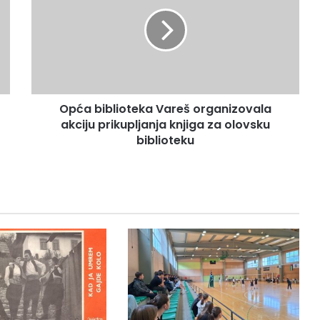
ć
a
b
i
b
l
i
Opća biblioteka Vareš organizovala
o
akciju prikupljanja knjiga za olovsku
t
e
biblioteku
k
a
V
a
r
e
š
o
r
g
a
n