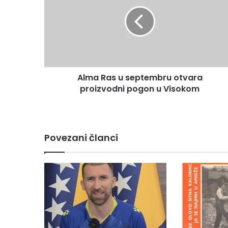
m
a
R
a
s
u
s
Alma Ras u septembru otvara
e
proizvodni pogon u Visokom
p
t
e
m
b
Povezani članci
r
u
o
t
v
a
r
a
p