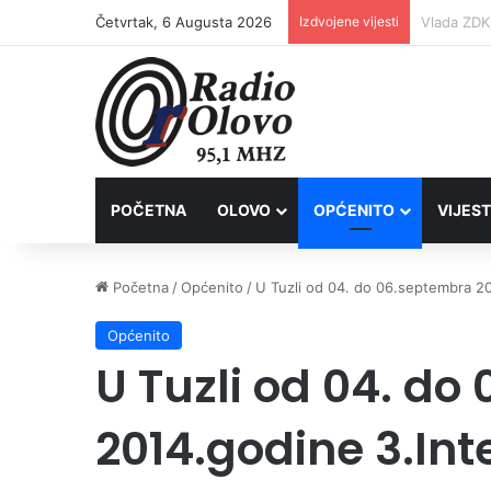
Četvrtak, 6 Augusta 2026
Izdvojene vijesti
POČETNA
OLOVO
OPĆENITO
VIJEST
Početna
/
Općenito
/
U Tuzli od 04. do 06.septembra 20
Općenito
U Tuzli od 04. d
2014.godine 3.Int