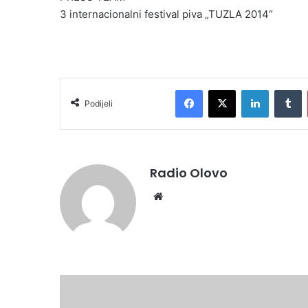
3 internacionalni festival piva „TUZLA 2014“
Facebook
X
LinkedIn
Tumblr
Podijeli
Radio Olovo
We
bsi
te
A
l