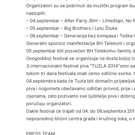
Organizatori su se pobrinuli da muzički program bu
nastupiti:
– 04.septembar – After Party /BiH – Lihteštajn, No 
– 05.septembar – Big Brothers i Letu Štuke
– 06.septembar – Generacija bez kompasa i Teška I
Generalni sponzor manifestacije BH Telekom i organi
05.septembar biti posvećen BH Telekomu-famlily d
Ovogodišnji festival se organizuje na dosta boljoj lo
3.internacionalni festival piva “TUZLA 2014″smo se
tokom tri dana festivala imati ćemo odlične svirke. 
04.septembra kada će Tuzla biti domaćin prijateljsk
piva i nogometa obećavamo odličan provod, prije i p
cijenama, zato pozivamo sve ljubitelje piva i dobr
poručuju organzatori.
Dakle festival će trajati od 04. do 06.septembra 20
neposrednoj blizini centra grada i kružnog toka, 
PRESS TEAM