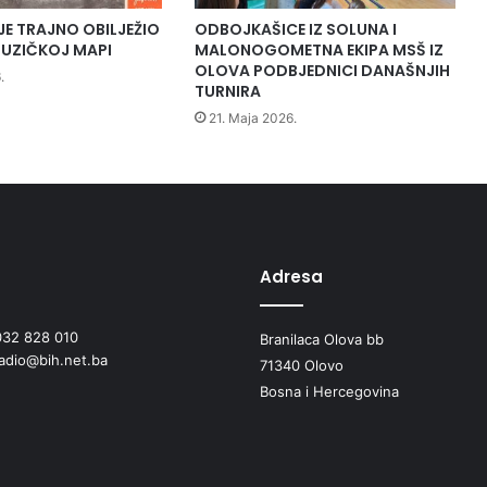
i
JE TRAJNO OBILJEŽIO
ODBOJKAŠICE IZ SOLUNA I
z
UZIČKOJ MAPI
MALONOGOMETNA EKIPA MSŠ IZ
o
OLOVA PODBJEDNICI DANAŠNJIH
.
v
TURNIRA
a
21. Maja 2026.
l
a
a
k
c
i
j
Adresa
u
p
032 828 010
Branilaca Olova bb
r
radio@bih.net.ba
i
71340 Olovo
k
Bosna i Hercegovina
u
p
l
j