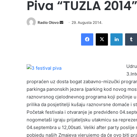
Piva “TUZLA 2014
Radio Olovo
S
29. Augusta 2014.
e
Facebook
X
LinkedIn
n
d
a
n
Udruž
e
3.Int
m
propraćen uz dosta bogat zabavno-mizučki program 
a
i
parkinga panonskih jezera (parking kod novog mosta).
l
raznovrsnog cjelodnevnog programa koji počinje u 09
prilika da posjetitelji kušaju raznovrsne domaće i
Početak festivala i otvaranje je predviđeno 04.sept
nogometaši igraju prijateljsku utakmicu sa reprezent
04.septembra u 12,00sati. Veliki after party poslije
pobjedu naših Zmajeva vjerujemo da će ovo biti pr