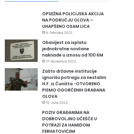
OPSEŽNA POLICIJSKA AKCIJA
NA PODRUČJU OLOVA –
UHAPŠENO OSAM LICA
9. Februara 2022.
Obavijest za isplatu
jednokratne novčane
naknade u iznosu od 100 KM
17. Novembra 2023.
Zašto državne institucije
ignorišu potragu za nestalim
H.F. iz Čuništa -OTVORENO
PISMO OGORČENIH GRAĐANA
OLOVA
15. Juna 2023.
POZIV GRAĐANIMA NA
DOBROVOLJNO UČEŠĆE U
POTRAZI ZA HAMIDOM
FERHATOVIĆEM