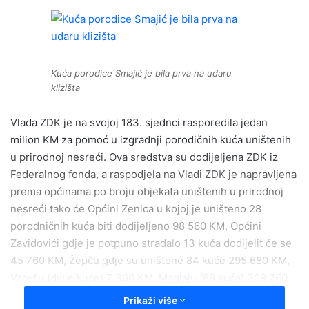
n
d
a
n
e
Kuća porodice Smajić je bila prva na udaru
m
klizišta
a
i
Vlada ZDK je na svojoj 183. sjednci rasporedila jedan
l
milion KM za pomoć u izgradnji porodičnih kuća uništenih
u prirodnoj nesreći. Ova sredstva su dodijeljena ZDK iz
Federalnog fonda, a raspodjela na Vladi ZDK je napravljena
prema općinama po broju objekata uništenih u prirodnoj
nesreći tako će Općini Zenica u kojoj je uništeno 28
porodničnih kuća biti dodijeljeno 98 560 KM, Općini
Zavidovići gdje je potpuno stradalo 13 kuća dodijelit će se
45 760 KM, Žepču gdje su uništene 84 kuće 295 680 KM,
Varešu (dvije kuće) 7 360 KM, Maglaju (88 kuća) 309 760
KM, Olovu (13) 45 760 KM, Visokom (tri kuće) 10 560 KM,
Prikaži više