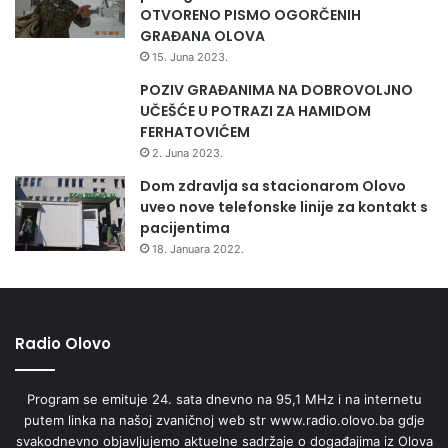
OTVORENO PISMO OGORČENIH
GRAĐANA OLOVA
15. Juna 2023.
POZIV GRAĐANIMA NA DOBROVOLJNO
UČEŠĆE U POTRAZI ZA HAMIDOM
FERHATOVIĆEM
2. Juna 2023.
Dom zdravlja sa stacionarom Olovo
uveo nove telefonske linije za kontakt s
pacijentima
18. Januara 2022.
Radio Olovo
Program se emituje 24. sata dnevno na 95,1 MHz i na internetu
putem linka na našoj zvaničnoj web str www.radio.olovo.ba gdje
svakodnevno objavljujemo aktuelne sadržaje o događajima iz Olova