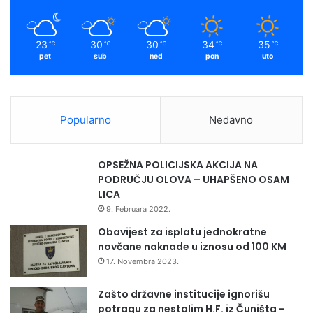
k
a
i
H
h
"
m
u
23
30
30
34
35
℃
℃
℃
℃
℃
č
pet
sub
ned
pon
uto
e
n
i
k
Popularno
Nedavno
a
OPSEŽNA POLICIJSKA AKCIJA NA
PODRUČJU OLOVA – UHAPŠENO OSAM
LICA
9. Februara 2022.
Obavijest za isplatu jednokratne
novčane naknade u iznosu od 100 KM
17. Novembra 2023.
Zašto državne institucije ignorišu
potragu za nestalim H.F. iz Čuništa -