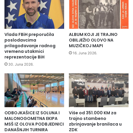
i
o
m
p
Ć
ć
a
i
t
n
i
e
Vlada FBiH preporučila
ALBUM KOJI JE TRAJNO
ć
O
poslodavcima
OBILJEŽIO OLOVO NA
“
l
prilagođavanje radnog
MUZIČKOJ MAPI
u
vremena utakmici
o
16. Juna 2026.
O
reprezentacije BiH
v
l
o
30. Juna 2026.
o
n
v
a
u
m
r
a
a
n
s
i
p
f
ODBOJKAŠICE IZ SOLUNA I
Više od 351.000 KM za
i
e
MALONOGOMETNA EKIPA
trajno stambeno
s
s
MSŠ IZ OLOVA PODBJEDNICI
zbrinjavanje branilaca u
a
t
DANAŠNJIH TURNIRA
ZDK
l
a