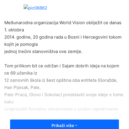
n
d
a
Meðunarodna organizacija World Vision obilježit ce danas
n
e
1. oktobra
m
2014. godine, 20 godina rada u Bosni i Hercegovini tokom
a
kojih je pomogla
i
jednoj trećini stanovništva ove zemlje.
l
Tom prilikom bit ce održan i Sajam dobrih ideja na kojem
ce 69 učenika iz
12 osnovnih škola iz šest opština oba entiteta (Goražde,
Han Pijesak, Pale,
Pale-Praca, Olovo i Sokolac) predstaviti svoje ideje o tome
kako
unaprijediti formalno obrazovanje u svojim zajednicama.
Obilježavanje 20. godišnjice rada i Sajam dobrih ideja bit
Prikaži više