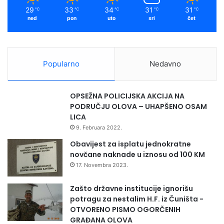
m
29
33
34
31
31
℃
℃
℃
℃
℃
ned
pon
uto
sri
čet
Popularno
Nedavno
OPSEŽNA POLICIJSKA AKCIJA NA
PODRUČJU OLOVA – UHAPŠENO OSAM
LICA
9. Februara 2022.
Obavijest za isplatu jednokratne
novčane naknade u iznosu od 100 KM
17. Novembra 2023.
Zašto državne institucije ignorišu
potragu za nestalim H.F. iz Čuništa -
OTVORENO PISMO OGORČENIH
GRAĐANA OLOVA