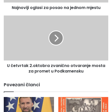
i
Najnoviji oglasi za posao na jednom mjestu
o
g
l
U
a
č
s
e
i
t
z
v
a
r
p
t
o
a
s
k
U četvrtak 2.oktobra zvanično otvaranje mosta
a
2
o
za promet u Podkamensku
.
n
o
a
k
Povezani članci
j
t
e
o
d
b
n
r
o
a