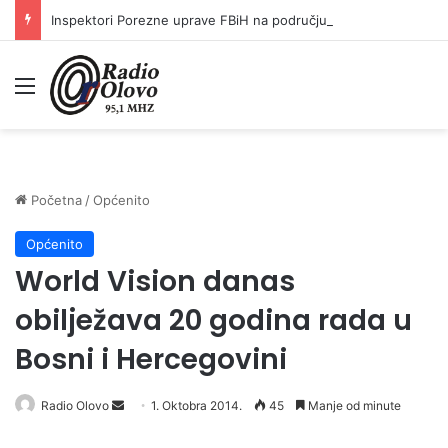
Inspektori Porezne uprave FBiH na području ZDK izvršili 24 inspekcijska nadzora
Meni
Početna
/
Općenito
Općenito
World Vision danas
obilježava 20 godina rada u
Bosni i Hercegovini
Radio Olovo
S
1. Oktobra 2014.
45
Manje od minute
e