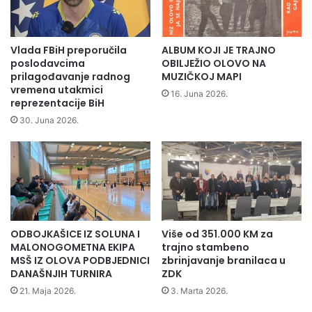
m
z
m
v
j
a
e
n
Vlada FBiH preporučila
ALBUM KOJI JE TRAJNO
s
i
poslodavcima
OBILJEŽIO OLOVO NA
t
č
prilagođavanje radnog
MUZIČKOJ MAPI
u
vremena utakmici
n
16. Juna 2026.
reprezentacije BiH
o
o
30. Juna 2026.
t
v
a
r
a
n
j
ODBOJKAŠICE IZ SOLUNA I
Više od 351.000 KM za
e
MALONOGOMETNA EKIPA
trajno stambeno
m
MSŠ IZ OLOVA PODBJEDNICI
zbrinjavanje branilaca u
o
DANAŠNJIH TURNIRA
ZDK
s
21. Maja 2026.
3. Marta 2026.
t
a