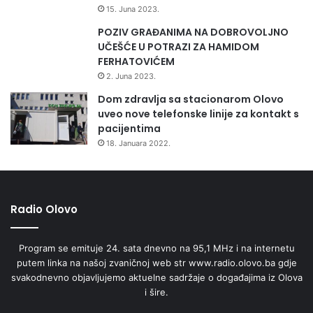
15. Juna 2023.
POZIV GRAĐANIMA NA DOBROVOLJNO
UČEŠĆE U POTRAZI ZA HAMIDOM
FERHATOVIĆEM
2. Juna 2023.
Dom zdravlja sa stacionarom Olovo
uveo nove telefonske linije za kontakt s
pacijentima
18. Januara 2022.
Radio Olovo
Program se emituje 24. sata dnevno na 95,1 MHz i na internetu
putem linka na našoj zvaničnoj web str www.radio.olovo.ba gdje
svakodnevno objavljujemo aktuelne sadržaje o događajima iz Olova
i šire.