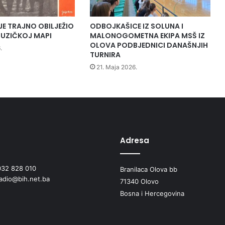
s
k
e
JE TRAJNO OBILJEŽIO
ODBOJKAŠICE IZ SOLUNA I
d
UZIČKOJ MAPI
MALONOGOMETNA EKIPA MSŠ IZ
v
OLOVA PODBJEDNICI DANAŠNJIH
.
o
TURNIRA
r
21. Maja 2026.
a
n
e
i
s
t
e
Adresa
p
e
032 828 010
Branilaca Olova bb
n
radio@bih.net.ba
i
71340 Olovo
š
Bosna i Hercegovina
t
a
z