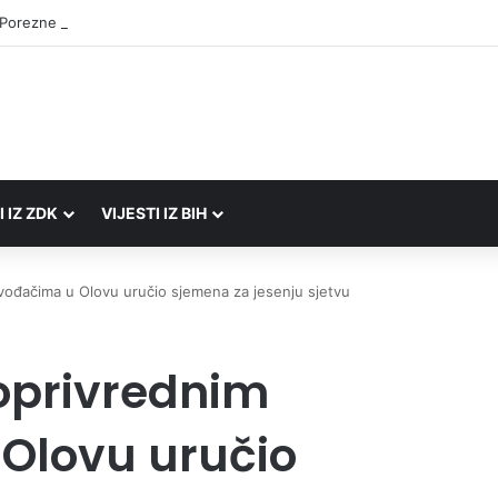
 Porezne uprave FBiH na području ZDK izvršili 24 inspekcijska nadzora
I IZ ZDK
VIJESTI IZ BIH
RADIO UŽIVO
zvođačima u Olovu uručio sjemena za jesenju sjetvu
joprivrednim
Olovu uručio