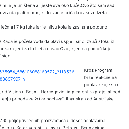
mi nije uništena ali jeste sve oko kuće.Ovo što sam sad
ca da platim oranje i frezanje,priča kroz suze Izeta.
 ječma i 7 kg luka jer je njivu koja je zasijana potpuno
.Kada je počela voda da plavi uspjeli smo izvući stoku iz
 nekako jer i za to treba novac.Ovo je jedina pomoć koju
ision.
Kroz Program
brze reakcije na
poplave koje su u
rld Vision u Bosni i Hercegovini implementira projekat pod
enju prihoda za žrtve poplava“, finansiran od Austrijske
1.760 poljoprivrednih proizvođača u deset poplavama
Čelincu, Kotor Varoši, Lukavcu, Petrovu, Banovićima,