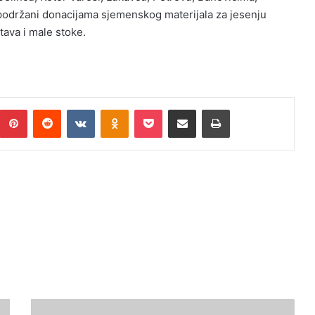
ti podržani donacijama sjemenskog materijala za jesenju
tava i male stoke.
Pinterest
Reddit
VKontakte
Odnoklassniki
Pocket
Podijeli putem Emaila
Print
R