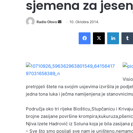
sjemena za jesen
Radio Olovo
S
10. Oktobra 2014.
e
Facebook
X
LinkedIn
n
d
a
n
e
m
Visi
a
i
pretrpjeli štete na svojim usjevima izvršila je pod
l
jedna tona luka i ječma namijenjena je stanovnicima 
Područja oko tri rijeke Biošticu,Stupčanicu i Krivaju
brojne zasijane površine krompira,kukuruza,pšenice
Njiva Izete Hadrović iz Soluna koja je bila zasijana 
– Sve što smo posijali sve nam je uništeno,nemamo