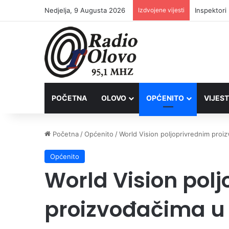
Nedjelja, 9 Augusta 2026
Izdvojene vijesti
Inspektori
POČETNA
OLOVO
OPĆENITO
VIJEST
Početna
/
Općenito
/
World Vision poljoprivrednim proi
Općenito
World Vision pol
proizvođačima u 