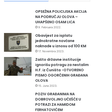
OPSEŽNA POLICIJSKA AKCIJA
NA PODRUČJU OLOVA –
UHAPŠENO OSAM LICA
9. Februara 2022.
Obavijest za isplatu
jednokratne novčane
naknade u iznosu od 100 KM
17. Novembra 2023.
Zašto državne institucije
ignorišu potragu za nestalim
H.F. iz Čuništa -OTVORENO
PISMO OGORČENIH GRAĐANA
OLOVA
15. Juna 2023.
POZIV GRAĐANIMA NA
DOBROVOLJNO UČEŠĆE U
POTRAZI ZA HAMIDOM
FERHATOVIĆEM