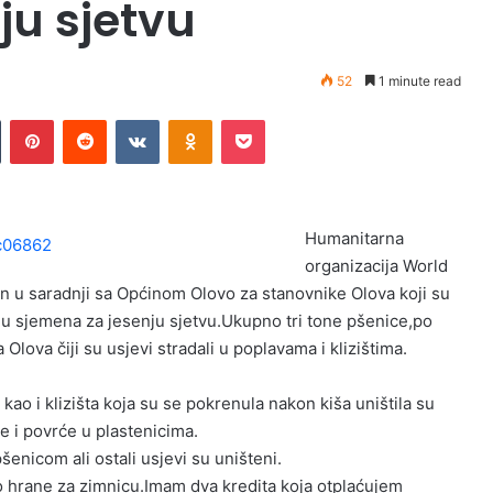
ju sjetvu
52
1 minute read
Tumblr
Pinterest
Reddit
VKontakte
Odnoklassniki
Pocket
Humanitarna
organizacija World
on u saradnji sa Općinom Olovo za stanovnike Olova koji su
jelu sjemena za jesenju sjetvu.Ukupno tri tone pšenice,po
Olova čiji su usjevi stradali u poplavama i klizištima.
 kao i klizišta koja su se pokrenula nakon kiša uništila su
 i povrće u plastenicima.
pšenicom ali ostali usjevi su uništeni.
 hrane za zimnicu.Imam dva kredita koja otplaćujem