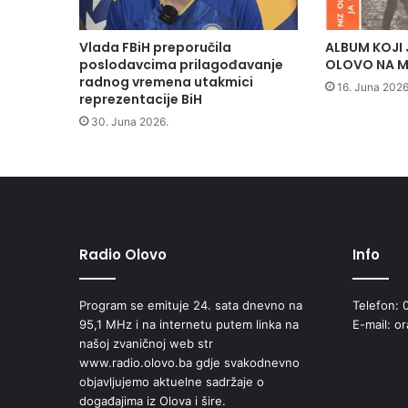
o
z
i
Vlada FBiH preporučila
ALBUM KOJI 
l
poslodavcima prilagođavanje
OLOVO NA M
o
radnog vremena utakmici
16. Juna 2026
z
reprezentacije BiH
a
30. Juna 2026.
p
r
e
v
o
z
p
Radio Olovo
Info
a
c
Program se emituje 24. sata dnevno na
Telefon: 
i
95,1 MHz i na internetu putem linka na
E-mail: o
j
našoj zvaničnoj web str
e
www.radio.olovo.ba gdje svakodnevno
n
objavljujemo aktuelne sadržaje o
a
događajima iz Olova i šire.
t