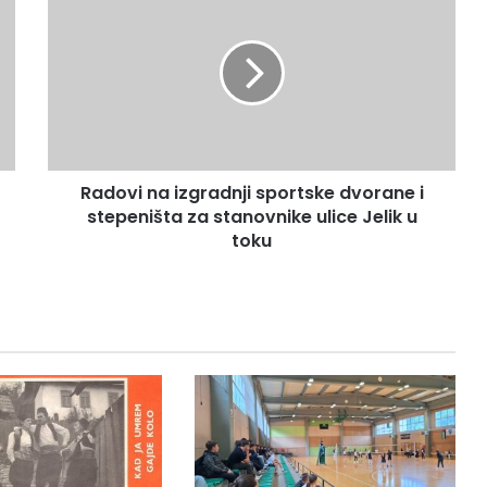
a
d
o
v
i
n
a
i
Radovi na izgradnji sportske dvorane i
z
stepeništa za stanovnike ulice Jelik u
g
r
toku
a
d
n
j
i
s
p
o
r
t