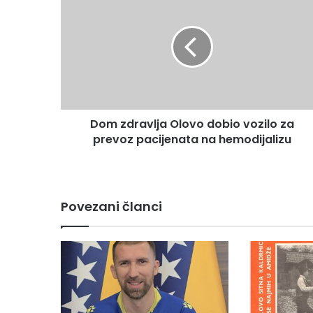
o
m
z
d
r
a
v
l
Dom zdravlja Olovo dobio vozilo za
j
prevoz pacijenata na hemodijalizu
a
O
l
o
v
Povezani članci
o
d
o
b
i
o
v