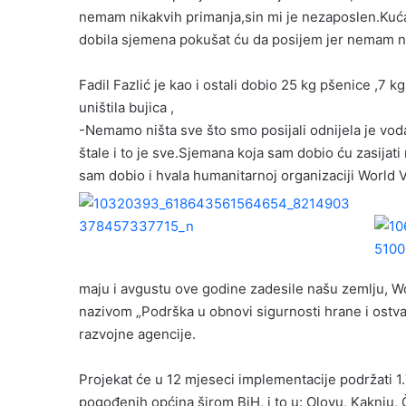
nemam nikakvih primanja,sin mi je nezaposlen.Kuća 
dobila sjemena pokušat ću da posijem jer nemam nov
Fadil Fazlić je kao i ostali dobio 25 kg pšenice ,7 kg
uništila bujica ,
-Nemamo ništa sve što smo posijali odnijela je voda
štale i to je sve.Sjemana koja sam dobio ću zasijati
sam dobio i hvala humanitarnoj organizaciji World V
maju i avgustu ove godine zadesile našu zemlju, Wo
nazivom „Podrška u obnovi sigurnosti hrane i ostvar
razvojne agencije.
Projekat će u 12 mjeseci implementacije podržati 
pogođenih općina širom BiH, i to u: Olovu, Kaknju, 