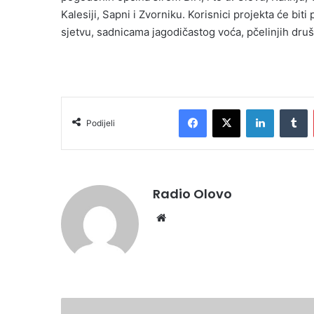
Kalesiji, Sapni i Zvorniku. Korisnici projekta će bi
sjetvu, sadnicama jagodičastog voća, pčelinjih druš
Facebook
X
LinkedIn
Tumblr
Podijeli
Radio Olovo
We
bsi
te
D