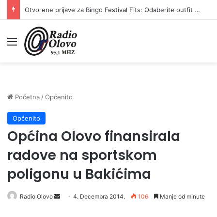
Otvorene prijave za Bingo Festival Fits: Odaberite outfit s omiljenim influencerom i zablistajte na Crvenom tepihu Sarajevo Film Festivala
Meni
Početna
/
Općenito
Općenito
Općina Olovo finansirala
radove na sportskom
poligonu u Bakićima
Radio Olovo
S
4. Decembra 2014.
106
Manje od minute
e