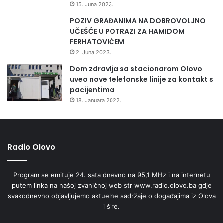
15. Juna 2023.
POZIV GRAĐANIMA NA DOBROVOLJNO
UČEŠĆE U POTRAZI ZA HAMIDOM
FERHATOVIĆEM
2. Juna 2023.
Dom zdravlja sa stacionarom Olovo
uveo nove telefonske linije za kontakt s
pacijentima
18. Januara 2022.
Radio Olovo
Program se emituje 24. sata dnevno na 95,1 MHz i na internetu
putem linka na našoj zvaničnoj web str www.radio.olovo.ba gdje
svakodnevno objavljujemo aktuelne sadržaje o događajima iz Olova
i šire.