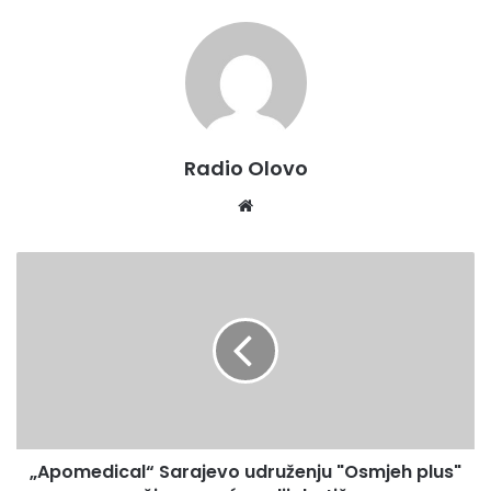
Radio Olovo
We
bsi
te
„
A
p
o
m
e
d
i
c
„Apomedical“ Sarajevo udruženju "Osmjeh plus"
a