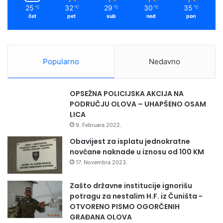
n
25
32
29
30
35
℃
℃
℃
℃
℃
a
čet
pet
sub
ned
pon
p
o
d
r
Popularno
Nedavno
u
č
j
OPSEŽNA POLICIJSKA AKCIJA NA
u
PODRUČJU OLOVA – UHAPŠENO OSAM
o
LICA
p
9. Februara 2022.
ć
i
Obavijest za isplatu jednokratne
n
novčane naknade u iznosu od 100 KM
e
17. Novembra 2023.
Zašto državne institucije ignorišu
potragu za nestalim H.F. iz Čuništa -
OTVORENO PISMO OGORČENIH
GRAĐANA OLOVA