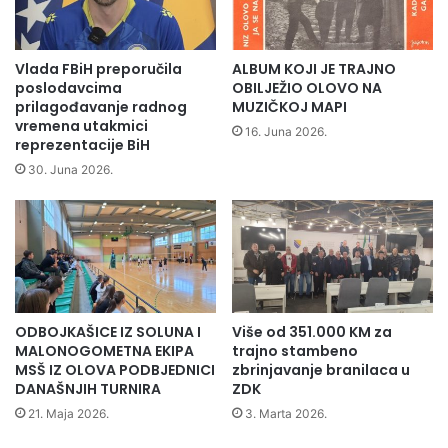
m
l
j
u
e
M
Vlada FBiH preporučila
ALBUM KOJI JE TRAJNO
h
e
poslodavcima
OBILJEŽIO OLOVO NA
p
o
prilagođavanje radnog
MUZIČKOJ MAPI
l
r
vremena utakmici
16. Juna 2026.
u
reprezentacije BiH
a
s
č
30. Juna 2026.
"
a
u
O
r
p
u
ć
č
i
i
n
o
a
ODBOJKAŠICE IZ SOLUNA I
Više od 351.000 KM za
p
O
MALONOGOMETNA EKIPA
trajno stambeno
o
l
MSŠ IZ OLOVA PODBJEDNICI
zbrinjavanje branilaca u
m
o
DANAŠNJIH TURNIRA
ZDK
o
v
21. Maja 2026.
3. Marta 2026.
ć
o
z
z