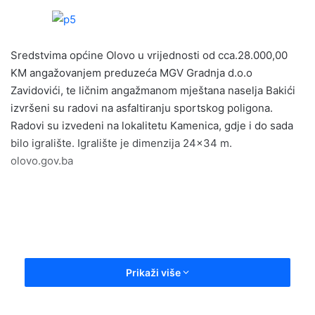
n
d
a
Sredstvima općine Olovo u vrijednosti od cca.28.000,00
n
e
KM angažovanjem preduzeća MGV Gradnja d.o.o
m
Zavidovići, te ličnim angažmanom mještana naselja Bakići
a
izvršeni su radovi na asfaltiranju sportskog poligona.
i
Radovi su izvedeni na lokalitetu Kamenica, gdje i do sada
l
bilo igralište. Igralište je dimenzija 24×34 m.
olovo.gov.ba
Prikaži više