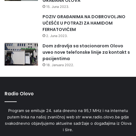
GRAĐANA OLOVA
15. Juna 2023.
POZIV GRAĐANIMA NA DOBROVOLJNO
UČEŠĆE U POTRAZI ZA HAMIDOM
FERHATOVIĆEM
2. Juna 2023.
Dom zdravlja sa stacionarom Olovo
uveo nove telefonske linije za kontakt s
pacijentima
18. Januara 2022.
Radio Olovo
Program se emituje 24. sata dnevno na 95,1 MHz i na internetu
putem linka na našoj zvaničnoj web str www.radio.olovo.ba gdje
svakodnevno objavljujemo aktuelne sadržaje o događajima iz Olova
i šire.