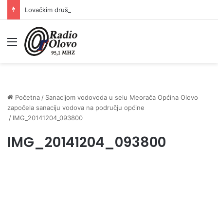
Lovačkim društvima podrška u iznosu od 138.000 KM
Meni
Početna
/
Sanacijom vodovoda u selu Meorača Općina Olovo
započela sanaciju vodova na području općine
/
IMG_20141204_093800
IMG_20141204_093800